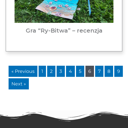
Gra “Ry-Bitwa” – recenzja
« Previous
1
2
3
4
5
6
7
8
9
Next »