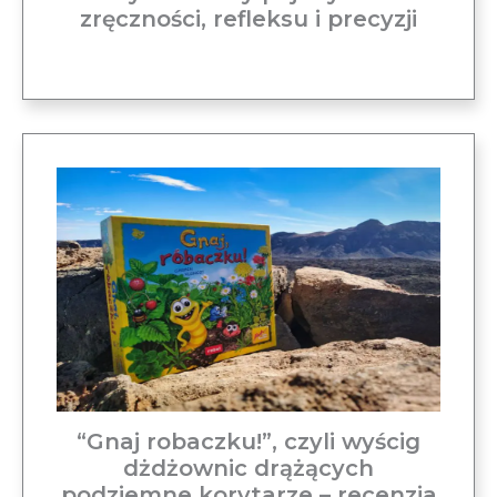
zręczności, refleksu i precyzji
“Gnaj robaczku!”, czyli wyścig
dżdżownic drążących
podziemne korytarze – recenzja