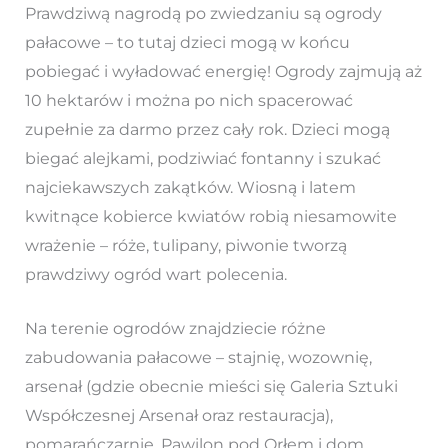
Prawdziwą nagrodą po zwiedzaniu są ogrody
pałacowe – to tutaj dzieci mogą w końcu
pobiegać i wyładować energię! Ogrody zajmują aż
10 hektarów i można po nich spacerować
zupełnie za darmo przez cały rok. Dzieci mogą
biegać alejkami, podziwiać fontanny i szukać
najciekawszych zakątków. Wiosną i latem
kwitnące kobierсe kwiatów robią niesamowite
wrażenie – róże, tulipany, piwonie tworzą
prawdziwy ogród wart polecenia.
Na terenie ogrodów znajdziecie różne
zabudowania pałacowe – stajnię, wozownię,
arsenał (gdzie obecnie mieści się Galeria Sztuki
Współczesnej Arsenał oraz restauracja),
pomarańczarnię, Pawilon pod Orłem i dom