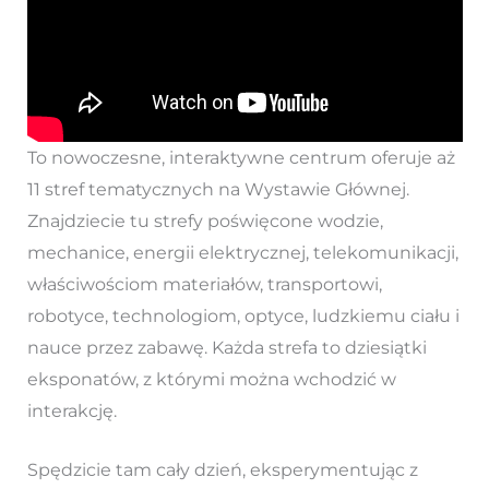
To nowoczesne, interaktywne centrum oferuje aż
11 stref tematycznych na Wystawie Głównej.
Znajdziecie tu strefy poświęcone wodzie,
mechanice, energii elektrycznej, telekomunikacji,
właściwościom materiałów, transportowi,
robotyce, technologiom, optyce, ludzkiemu ciału i
nauce przez zabawę. Każda strefa to dziesiątki
eksponatów, z którymi można wchodzić w
interakcję.
Spędzicie tam cały dzień, eksperymentując z