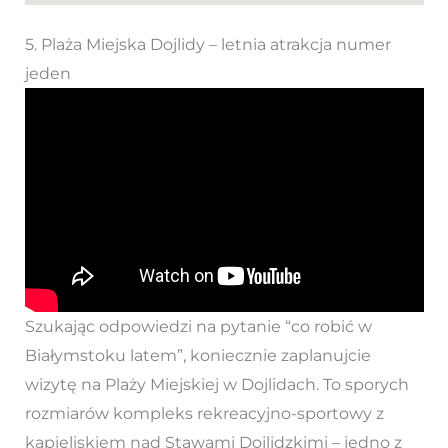
5. Plaża Miejska Dojlidy – letnia atrakcja numer
jeden
Szukając odpowiedzi na pytanie “co robić w
Białymstoku latem”, koniecznie zaplanujcie
wizytę na Plaży Miejskiej w Dojlidach. To sporych
rozmiarów kompleks rekreacyjno-sportowy z
kąpieliskiem nad Stawami Dojlidzkimi – jedno z