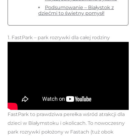
Podsumowanie – Białystok z
dziećmi to świetny pomysł!
1. FastPark – park rozrywki dla całej rodziny
FastPark to prawdziwa perełka wśród atrakcji dla
dzieci w Białymstoku i okolicach. To nowoczesny
park rozrywki położony w Fastach (tuż obok