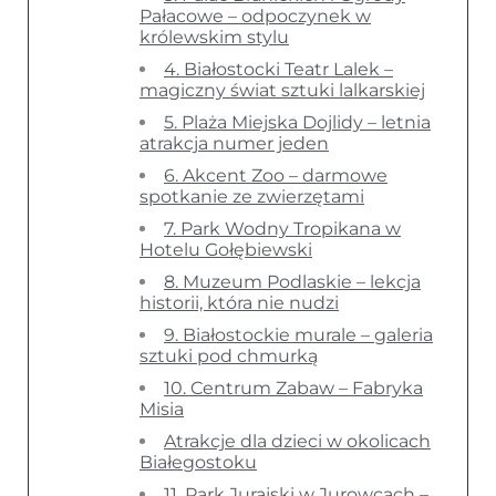
Pałacowe – odpoczynek w
królewskim stylu
4. Białostocki Teatr Lalek –
magiczny świat sztuki lalkarskiej
5. Plaża Miejska Dojlidy – letnia
atrakcja numer jeden
6. Akcent Zoo – darmowe
spotkanie ze zwierzętami
7. Park Wodny Tropikana w
Hotelu Gołębiewski
8. Muzeum Podlaskie – lekcja
historii, która nie nudzi
9. Białostockie murale – galeria
sztuki pod chmurką
10. Centrum Zabaw – Fabryka
Misia
Atrakcje dla dzieci w okolicach
Białegostoku
11. Park Jurajski w Jurowcach –