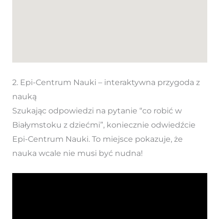
2. Epi-Centrum Nauki – interaktywna przygoda z
nauką
Szukając odpowiedzi na pytanie “co robić w
Białymstoku z dziećmi”, koniecznie odwiedźcie
Epi-Centrum Nauki. To miejsce pokazuje, że
nauka wcale nie musi być nudna!