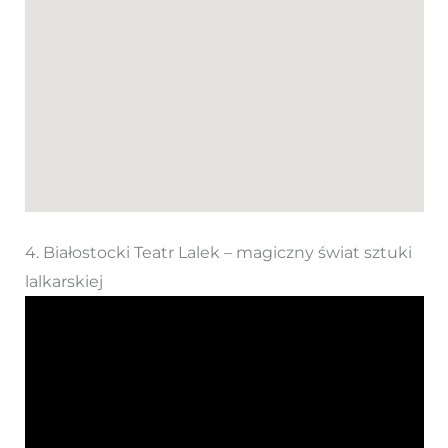
4. Białostocki Teatr Lalek – magiczny świat sztuki
lalkarskiej