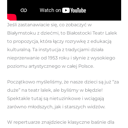
Jeśli zastanawiacie się, co zobaczyć w
Białymstoku z dziećmi, to Białostocki Teatr Lalek
to propozycja, która łączy rozrywkę z edukacją
kulturalną. Ta instytucja z tradycjami działa
nieprzerwanie od 1953 roku i słynie z wysokiego
poziomu artystycznego w całej Polsce.
Początkowo myśleliśmy, że nasze dzieci są już “za
duże” na teatr lalek, ale byliśmy w błędzie!
Spektakle tutaj są nietuzinkowe i wciągają
zarówno młodszych, jak i starszych widzów.
W repertuarze znajdziecie klasyczne baśnie dla