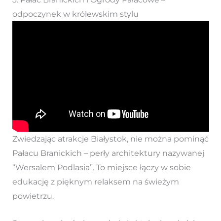
odpoczynek w królewskim stylu
Zwiedzając atrakcje Białystok, nie można pominąć
Pałacu Branickich – perły architektury nazywanej
“Wersalem Podlasia”. To miejsce łączy w sobie
edukację z pięknym relaksem na świeżym
powietrzu.