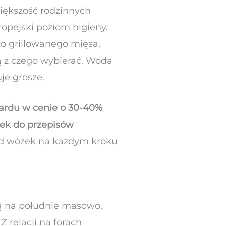
większość rodzinnych
opejski poziom higieny.
o grillowanego mięsa,
ą z czego wybierać. Woda
je grosze.
dardu w cenie o 30-40%
unek do przepisów
od wózek na każdym kroku
ają na południe masowo,
 relacji na forach