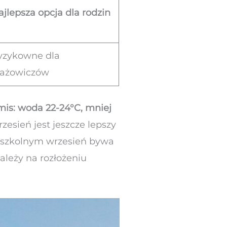
ajlepsza opcja dla rodzin
yzykowne dla
lażowiczów
is: woda 22-24°C, mniej
zesień jest jeszcze lepszy
ku szkolnym wrzesień bywa
ależy na rozłożeniu