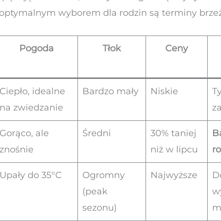
 optymalnym wyborem dla rodzin są terminy brze
Pogoda
Tłok
Ceny
Ciepło, idealne
Bardzo mały
Niskie
T
na zwiedzanie
z
Gorąco, ale
Średni
30% taniej
B
znośnie
niż w lipcu
r
Upały do 35°C
Ogromny
Najwyższe
D
(peak
w
sezonu)
m