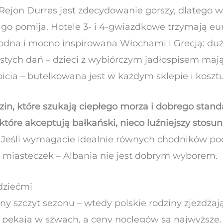
 Rejon Durres jest zdecydowanie gorszy, dlatego 
go pomija. Hotele 3- i 4-gwiazdkowe trzymają eur
godna i mocno inspirowana Włochami i Grecją: duż
ostych dań – dzieci z wybiórczym jadłospisem maj
picia – butelkowana jest w każdym sklepie i kosztu
zin, które szukają ciepłego morza i dobrego stan
 które akceptują bałkański, nieco luźniejszy stos
 Jeśli wymagacie idealnie równych chodników p
ch miasteczek – Albania nie jest dobrym wyborem.
 dziećmi
utny szczyt sezonu – wtedy polskie rodziny zjeżdż
 pękają w szwach, a ceny noclegów są najwyższe. Z