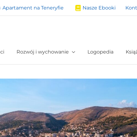
️ Apartament na Teneryfie
Nasze Ebooki
Kont
ci
Rozwój i wychowanie
Logopedia
Ksią