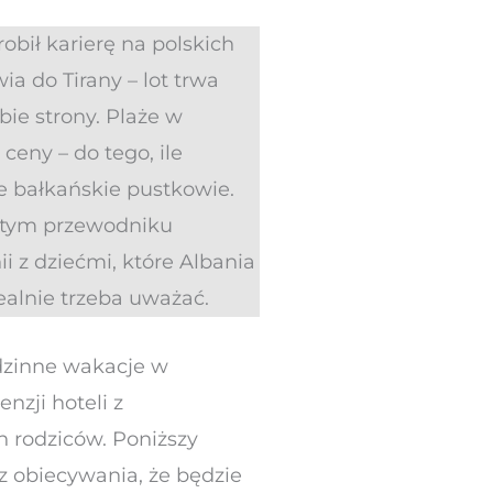
obił karierę na polskich
ia do Tirany – lot trwa
bie strony. Plaże w
eny – do tego, ile
e bałkańskie pustkowie.
W tym przewodniku
i z dziećmi, które Albania
ealnie trzeba uważać.
odzinne wakacje w
nzji hoteli z
h rodziców. Poniższy
z obiecywania, że będzie