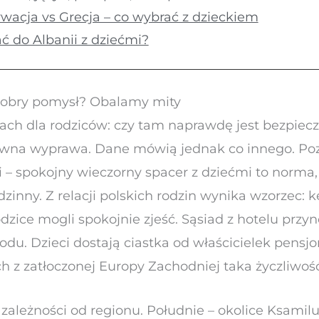
wacja vs Grecja – co wybrać z dzieckiem
ć do Albanii z dziećmi?
 dobry pomysł? Obalamy mity
rach dla rodziców: czy tam naprawdę jest bezpiec
kowna wyprawa. Dane mówią jednak co innego. Po
ki – spokojny wieczorny spacer z dziećmi to norma
inny. Z relacji polskich rodzin wynika wzorzec: ke
dzice mogli spokojnie zjeść. Sąsiad z hotelu przy
rodu. Dzieci dostają ciastka od właścicielek pensj
ch z zatłoczonej Europy Zachodniej taka życzliwość
 zależności od regionu. Południe – okolice Ksamilu 