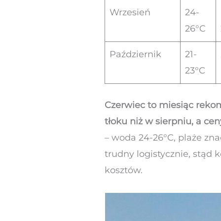
Wrzesień
24-
26°C
Październik
21-
23°C
Czerwiec to miesiąc reko
tłoku niż w sierpniu, a ce
– woda 24-26°C, plaże zna
trudny logistycznie, stąd
kosztów.