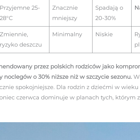
Przyjemne 25-
Znacznie
Spadają o
N
28°C
mniejszy
20-30%
Zmiennie,
Minimalny
Niskie
R
ryzyko deszczu
p
mendowany przez polskich rodziców jako komprom
ny noclegów o 30% niższe niż w szczycie sezonu.
Wr
cznie spokojniejsze. Dla rodzin z dziećmi w wie
 koniec czerwca dominuje w planach tych, którym z