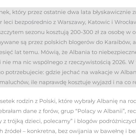
nek, który przez ostatnie dwa lata błyskawicznie zr
r leci bezpośrednio z Warszawy, Katowic i Wrocław
 szczytem sezonu kosztują 200-300 zł za osobę w o
wane są przez polskich blogerów do Karaibów, a c
sięć lat temu. Mówią, że Albania to niebezpieczn
. i nie ma nic wspólnego z rzeczywistością 2026. 
o potrzebujecie: gdzie jechać na wakacje w Albani
maluchów, ile naprawdę kosztuje wyjazd i na co r
setek rodzin z Polski, które wybrały Albanię na r
brałam dane z forów, grup “Polacy w Albanii”, rece
z trójką dzieci, polecamy” i blogów podróżniczyc
h źródeł – konkretna, bez owijania w bawełnę i be