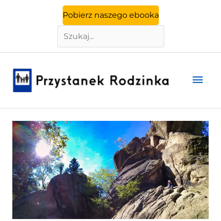
Szukaj
Przejdź
Pobierz naszego ebooka
do
treści
Głó
men