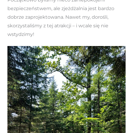
bezpieczeństwem, ale zjeżdżalnia jest bardzo
dobrze zaprojektowana. Nawet my, dorośli,
skorzystaliśmy z tej atrakcji – i wcale się nie
wstydzimy!