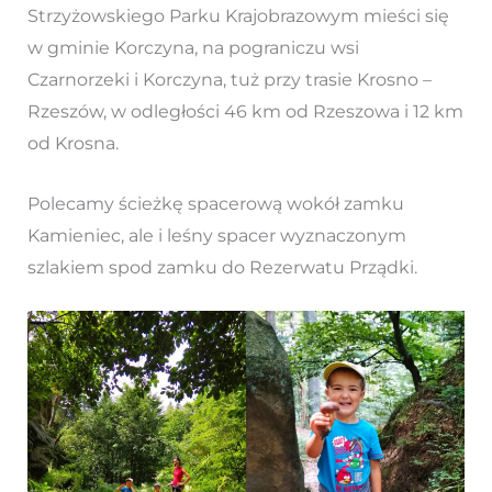
Strzyżowskiego Parku Krajobrazowym mieści się
w gminie Korczyna, na pograniczu wsi
Czarnorzeki i Korczyna, tuż przy trasie Krosno –
Rzeszów, w odległości 46 km od Rzeszowa i 12 km
od Krosna.
Polecamy ścieżkę spacerową wokół zamku
Kamieniec, ale i leśny spacer wyznaczonym
szlakiem spod zamku do Rezerwatu Prządki.