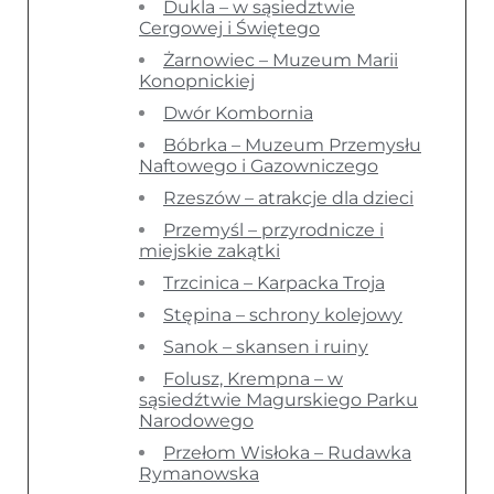
Dukla – w sąsiedztwie
Cergowej i Świętego
Żarnowiec – Muzeum Marii
Konopnickiej
Dwór Kombornia
Bóbrka – Muzeum Przemysłu
Naftowego i Gazowniczego
Rzeszów – atrakcje dla dzieci
Przemyśl – przyrodnicze i
miejskie zakątki
Trzcinica – Karpacka Troja
Stępina – schrony kolejowy
Sanok – skansen i ruiny
Folusz, Krempna – w
sąsiedźtwie Magurskiego Parku
Narodowego
Przełom Wisłoka – Rudawka
Rymanowska