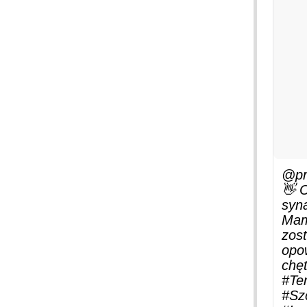
@pr
👋 
syn
Mam 
zost
opo
chę
#Ten
#Sz