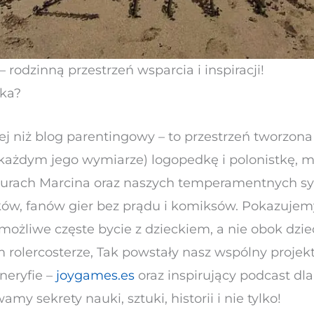
rodzinną przestrzeń wsparcia i inspiracji!
nka?
j niż blog parentingowy – to przestrzeń tworzona
każdym jego wymiarze) logopedkę i polonistkę, 
urach Marcina oraz naszych temperamentnych sy
ów, fanów gier bez prądu i komiksów. Pokazujem
 możliwe częste bycie z dzieckiem, a nie obok dzie
olercosterze, Tak powstały nasz wspólny projekty
neryfie –
joygames.es
oraz inspirujący podcast dla 
my sekrety nauki, sztuki, historii i nie tylko!