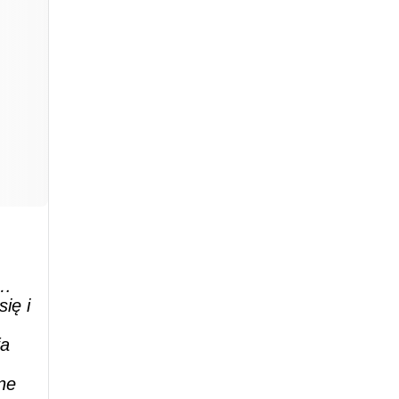

i…
ię i
fa
ne