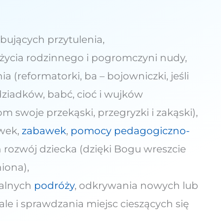
bujących przytulenia,
i życia rodzinnego i pogromczyni nudy,
 (reformatorki, ba – bojowniczki, jeśli
ziadków, babć, cioć i wujków
 swoje przekąski, przegryzki i zakąski),
ówek,
zabawek
,
pomocy pedagogiczno-
 rozwój dziecka (dzięki Bogu wreszcie
iona),
balnych
podróży
, odkrywania nowych lub
e i sprawdzania miejsc cieszących się