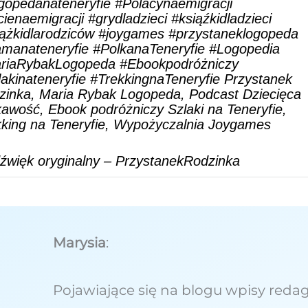
gopedanateneryfie
#Polacynaemigracji
cienaemigracji
#grydladzieci
#ksiąźkidladzieci
ążkidlarodziców
#joygames
#przystaneklogopeda
manateneryfie
#PolkanaTeneryfie
#Logopedia
riaRybakLogopeda
#Ebookpodróżniczy
akinateneryfie
#TrekkingnaTeneryfie
Przystanek
zinka, Maria Rybak Logopeda, Podcast Dziecięca
kawość, Ebook podróżniczy Szlaki na Teneryfie,
kking na Teneryfie, Wypożyczalnia Joygames
źwięk oryginalny – PrzystanekRodzinka
Marysia
:
Pojawiające się na blogu wpisy redag