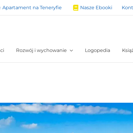
️ Apartament na Teneryfie
Nasze Ebooki
Kont
ci
Rozwój i wychowanie
Logopedia
Ksią