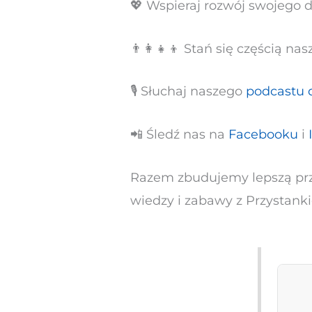
💖 Wspieraj rozwój swojego 
👨‍👩‍👧‍👦 Stań się częścią n
🎙 Słuchaj naszego
podcastu d
📲 Śledź nas na
Facebooku
i
Razem zbudujemy lepszą przys
wiedzy i zabawy z Przystan