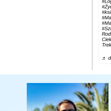
#Lo
#Ży
#ksi
#Ma
#Ma
#Szl
Rod
Cie
Tre
♬ d