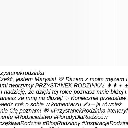
zystanekrodzinka
Cześć, jestem Marysia! 💛 Razem z moim mężem i
ami tworzymy PRZYSTANEK RODZINKA! 👨‍👩‍👦‍
nadzieję, że dzięki tej rolce poznasz mnie bliżej 
aniesz ze mną na dłużej! ✨ Koniecznie przedstaw s
wiedz coś o sobie w komentarzu ✍️ – ja również
tnie Cię poznam! 🌟
#PrzystanekRodzinka
#tenery
erife
#Rodzicielstwo
#PoradyDlaRodziców
częśliwaRodzina
#BlogRodzinny
#InspiracjeRodzin