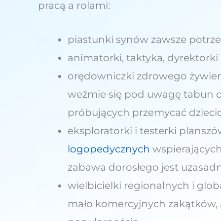
pracą a rolami:
piastunki synów zawsze potrze
animatorki, taktyka, dyrektork
orędowniczki zdrowego żywienia
weźmie się pod uwagę tabun d
próbujących przemycać dzieciom
eksploratorki i testerki plansz
logopedycznych
wspierających
zabawa dorosłego jest uzasadn
wielbicielki regionalnych i glo
mało komercyjnych zakątków, al