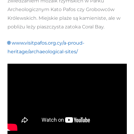
zwiedzaniem mozaik rzymskich w Parku
Archeologicznym Kato Pafos czy Grobowców
Królewskich. Miejskie plaże są kamieniste, ale w
pobliżu leży piaszczysta zatoka Coral Bay.
🌐
www.visitpafos.org.cy/a-proud-
heritage/archaeological-sites/