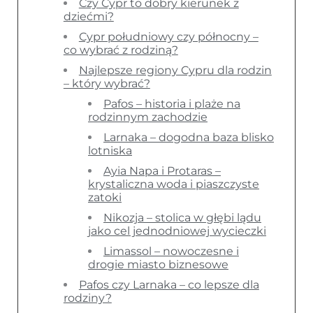
Czy Cypr to dobry kierunek z
dziećmi?
Cypr południowy czy północny –
co wybrać z rodziną?
Najlepsze regiony Cypru dla rodzin
– który wybrać?
Pafos – historia i plaże na
rodzinnym zachodzie
Larnaka – dogodna baza blisko
lotniska
Ayia Napa i Protaras –
krystaliczna woda i piaszczyste
zatoki
Nikozja – stolica w głębi lądu
jako cel jednodniowej wycieczki
Limassol – nowoczesne i
drogie miasto biznesowe
Pafos czy Larnaka – co lepsze dla
rodziny?