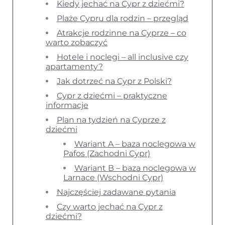
Kiedy jechać na Cypr z dziećmi?
Plaże Cypru dla rodzin – przegląd
Atrakcje rodzinne na Cyprze – co
warto zobaczyć
Hotele i noclegi – all inclusive czy
apartamenty?
Jak dotrzeć na Cypr z Polski?
Cypr z dziećmi – praktyczne
informacje
Plan na tydzień na Cyprze z
dziećmi
Wariant A – baza noclegowa w
Pafos (Zachodni Cypr)
Wariant B – baza noclegowa w
Larnace (Wschodni Cypr)
Najczęściej zadawane pytania
Czy warto jechać na Cypr z
dziećmi?