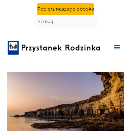
Szukaj
Przejdź
Pobierz naszego ebooka
do
treści
Głó
men