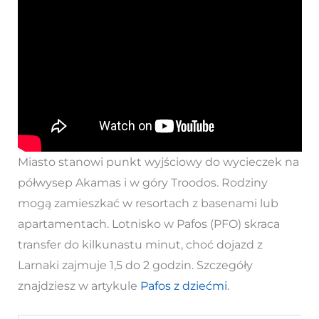
Miasto stanowi punkt wyjściowy do wycieczek na
półwysep Akamas i w góry Troodos. Rodziny
mogą zamieszkać w resortach z basenami lub
apartamentach. Lotnisko w Pafos (PFO) skraca
transfer do kilkunastu minut, choć dojazd z
Larnaki zajmuje 1,5 do 2 godzin. Szczegóły
znajdziesz w artykule
Pafos z dziećmi
.