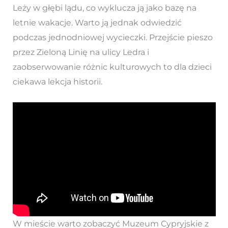
Leży w głębi lądu, co wyklucza ją jako bazę na
letnie wakacje. Warto ją jednak odwiedzić
podczas jednodniowej wycieczki. Przejście pieszo
przez Zieloną Linię na ulicy Ledra i
zaobserwowanie różnic kulturowych to dla dzieci
ciekawa lekcja historii.
W mieście warto zobaczyć Muzeum Cypryjskie z