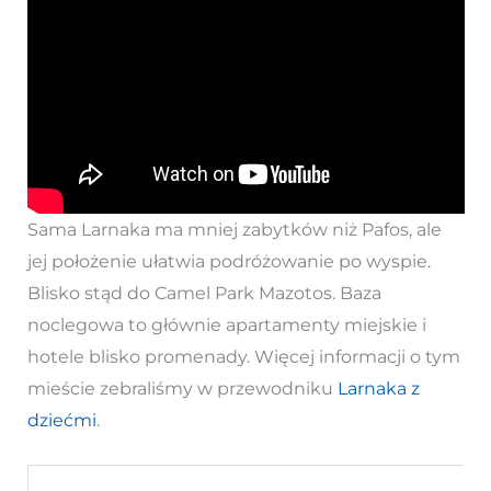
Sama Larnaka ma mniej zabytków niż Pafos, ale
jej położenie ułatwia podróżowanie po wyspie.
Blisko stąd do Camel Park Mazotos. Baza
noclegowa to głównie apartamenty miejskie i
hotele blisko promenady. Więcej informacji o tym
mieście zebraliśmy w przewodniku
Larnaka z
dziećmi
.