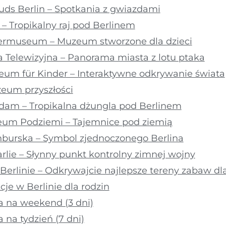
s Berlin – Spotkania z gwiazdami
s – Tropikalny raj pod Berlinem
ermuseum – Muzeum stworzone dla dzieci
a Telewizyjna – Panorama miasta z lotu ptaka
m für Kinder – Interaktywne odkrywanie świata
eum przyszłości
dam – Tropikalna dżungla pod Berlinem
eum Podziemi – Tajemnice pod ziemią
burska – Symbol zjednoczonego Berlina
rlie – Słynny punkt kontrolny zimnej wojny
erlinie – Odkrywajcie najlepsze tereny zabaw dla
je w Berlinie dla rodzin
a na weekend (3 dni)
 na tydzień (7 dni)