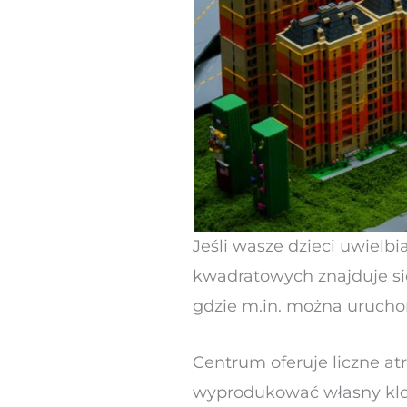
Jeśli wasze dzieci uwielbi
kwadratowych znajduje si
gdzie m.in. można urucho
Centrum oferuje liczne at
wyprodukować własny kloc