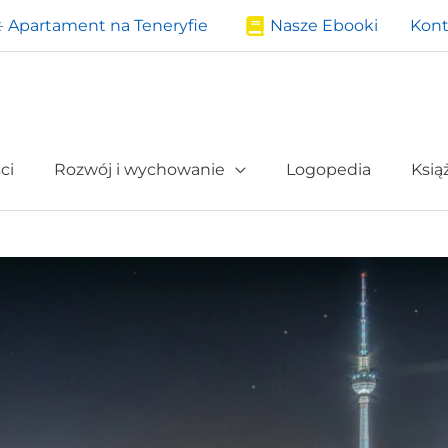
️ Apartament na Teneryfie
Nasze Ebooki
Kont
ci
Rozwój i wychowanie
Logopedia
Ksią