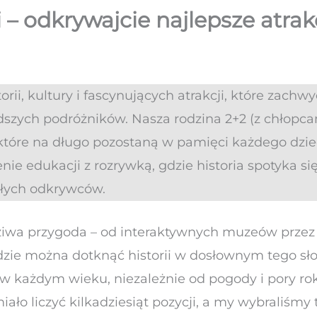
 – odkrywajcie najlepsze atrak
orii, kultury i fascynujących atrakcji, które zachwyc
szych podróżników. Nasza rodzina 2+2 (z chłopc
które na długo pozostaną w pamięci każdego dzie
nie edukacji z rozrywką, gdzie historia spotyka s
ałych odkrywców.
dziwa przygoda – od interaktywnych muzeów przez 
gdzie można dotknąć historii w dosłownym tego sł
i w każdym wieku, niezależnie od pogody i pory roku
iało liczyć kilkadziesiąt pozycji, a my wybraliśmy