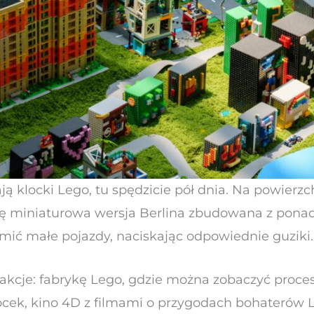
ają klocki Lego, tu spędzicie pół dnia. Na powierz
ę miniaturowa wersja Berlina zbudowana z ponad
mić małe pojazdy, naciskając odpowiednie guziki.
rakcje: fabrykę Lego, gdzie można zobaczyć proces
ek, kino 4D z filmami o przygodach bohaterów 