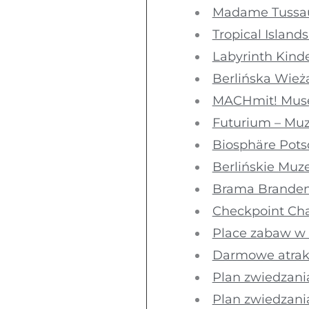
Madame Tussaud
Tropical Island
Labyrinth Kind
Berlińska Wież
MACHmit! Museu
Futurium – Muz
Biosphäre Pots
Berlińskie Muz
Brama Branden
Checkpoint Cha
Place zabaw w B
Darmowe atrakc
Plan zwiedzani
Plan zwiedzania