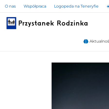
Przejdź
O nas
Współpraca
Logopeda na Teneryfie
☀
do
treści
Aktualnoś