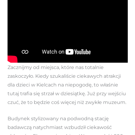
Zacznijmy od miejsca, które nas totalnie
zaskoczyło. Kiedy szukaliście ciekawych atrakcji
dla dzieci w Kielcach na niepogodę, to właśnie
tutaj trafia się strzał w dziesiątkę. Już przy wejściu
czuć, że to będzie coś więcej niż zwykłe muzeum.
Budynek stylizowany na podwodną stację
badawczą natychmiast wzbudził ciekawość