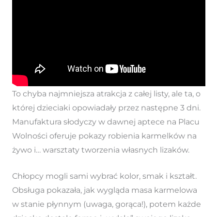
To chyba najmniejsza atrakcja z całej listy, ale ta, o
której dzieciaki opowiadały przez następne 3 dni.
Manufaktura słodyczy w dawnej aptece na Placu
Wolności oferuje pokazy robienia karmelków na
żywo i… warsztaty tworzenia własnych lizaków.
Chłopcy mogli sami wybrać kolor, smak i kształt.
Obsługa pokazała, jak wygląda masa karmelowa
w stanie płynnym (uwaga, gorąca!), potem każde