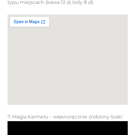
typu miejscach (kawa 12 zł, lody 8 zł).
7. Magia Karmelu – własnoręcznie zrobiony lizak!