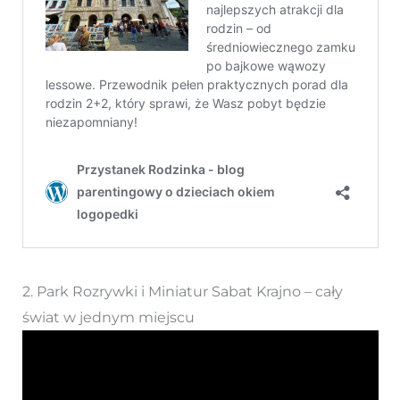
2. Park Rozrywki i Miniatur Sabat Krajno – cały
świat w jednym miejscu