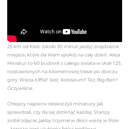
25 km od Kielc (około 30 minut jazdy) znajdziecie
miejsce, które da Wam spokój na cały dzień. Aleja
Miniatur to 60 budowli z całego świata w skali 1:25,
rozstawionych na kilometrowej trasie po zboczu
góry. Wieża Eiffla? Jest. Koloseum? Też. Big Ben?
Oczywiście.
Chłopcy najpierw obskoczyli miniatury jak
sprawdzali, czy da się dotknąć każdej. Starszy
zrobił zdjęcie, jakby trzymał w dłoni wieżę w Pizie
– teraz to jego ulubiona fotka profilowa.