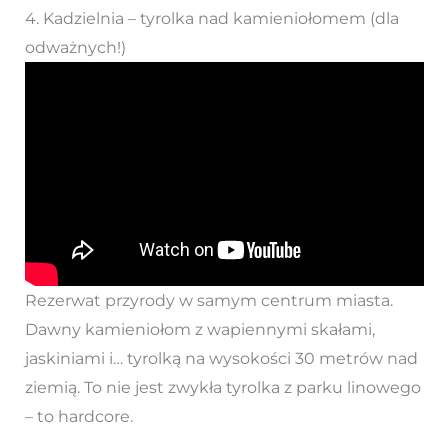
4. Kadzielnia – tyrolka nad kamieniołomem (dla
odważnych!)
Rezerwat przyrody w samym centrum miasta.
Dawny kamieniołom z wapiennymi skałami,
jaskiniami i… tyrolką na wysokości 30 metrów nad
ziemią. To nie jest zwykła tyrolka z parku linowego
– to hardcore.