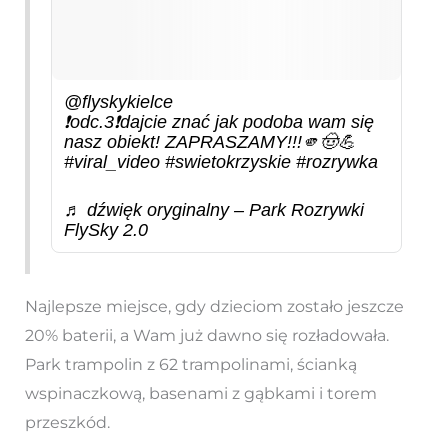
@flyskykielce
❗️odc.3❗️dajcie znać jak podoba wam się
nasz obiekt! ZAPRASZAMY!!!🫵🤠💪
#viral_video
#swietokrzyskie
#rozrywka
♬ dźwięk oryginalny – Park Rozrywki
FlySky 2.0
Najlepsze miejsce, gdy dzieciom zostało jeszcze
20% baterii, a Wam już dawno się rozładowała.
Park trampolin z 62 trampolinami, ścianką
wspinaczkową, basenami z gąbkami i torem
przeszkód.