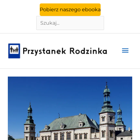
Szukaj
Przejdź
Pobierz naszego ebooka
do
treści
Głó
men