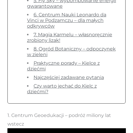
5. Fly Sky – wypompowanie energii
gwarantowane
6. Centrum Nauki Leonardo da
Vinci w Podzamczu – dla małych
odkrywców
7. Magia Karmelu – własnoręcznie
zrobiony lizak!
8. Ogród Botaniczny – odpoczynek
w zieleni
Praktyczne porady – Kielce z
dziećmi
Najczęściej zadawane pytania
Czy warto jechać do Kielc z
dziećmi?
1. Centrum Geoedukacji – podróż miliony lat
wstecz