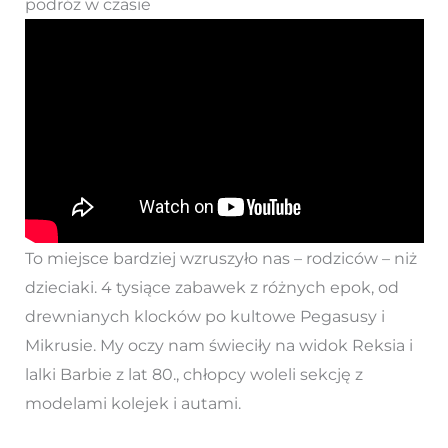
podróż w czasie
To miejsce bardziej wzruszyło nas – rodziców – niż
dzieciaki. 4 tysiące zabawek z różnych epok, od
drewnianych klocków po kultowe Pegasusy i
Mikrusie. My oczy nam świeciły na widok Reksia i
lalki Barbie z lat 80., chłopcy woleli sekcję z
modelami kolejek i autami.