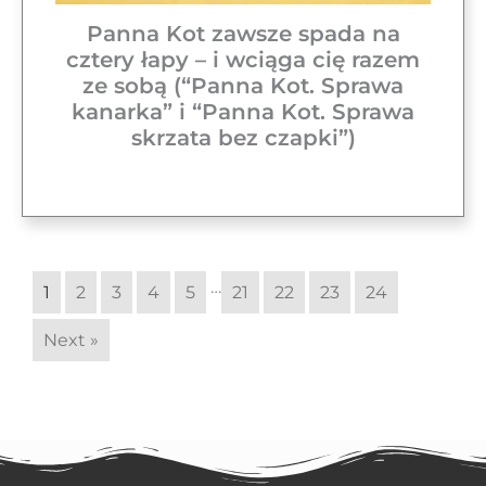
Panna Kot zawsze spada na
cztery łapy – i wciąga cię razem
ze sobą (“Panna Kot. Sprawa
kanarka” i “Panna Kot. Sprawa
skrzata bez czapki”)
…
1
2
3
4
5
21
22
23
24
Next »