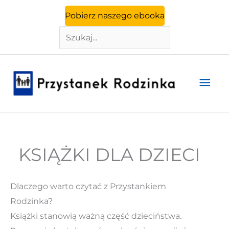
Szukaj
Przejdź
Pobierz naszego ebooka
do
treści
Głó
men
KSIĄŻKI DLA DZIECI
Dlaczego warto czytać z Przystankiem
Rodzinka?
Książki stanowią ważną część dzieciństwa.