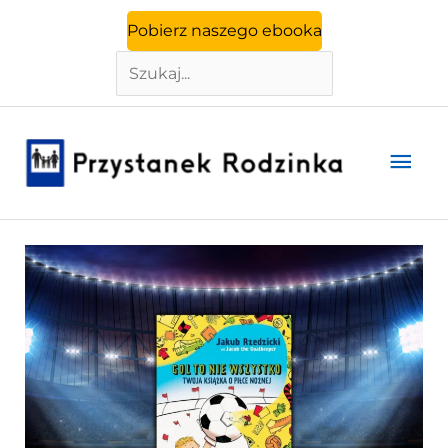
Szukaj
Przejdź
Pobierz naszego ebooka
do
treści
Głó
men