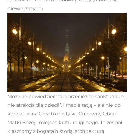
niewierzących)
Możecie powiedzieć: “ale przecież to sanktuarium,
nie atrakcja dla dzieci!”. I macie rację – ale nie do
końca. Jasna Góra to nie tylko Cudowny Obraz
Matki Bożej i miejsce kultu religijnego. To zespół
klasztorny z bogatą historią, architekturą,