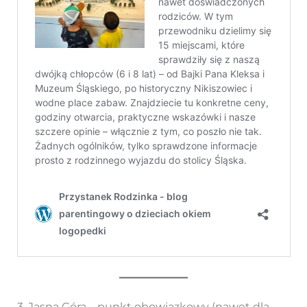
3. Jasna Góra – punkt obowiązkowy (nawet dla