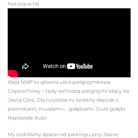
historią w tle
Aleja NMP to główna ulica pielgrzymkowa
Częstochowy – tędy wchodzą pielgrzymi idący na
Jasną Górę. Dla turystów to świetny deptak z
pomnikami, muralami i… gołębiami. Dużo gołębi.
Naprawdę dużo.
My zrobiliśmy spacer od parkingu przy Jasnej