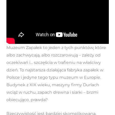
Muzeum Zapałek to jeden z tych punktów, które
albo zachwycają, albo rozczarowują – zależy od
oczekiwań i… szczęścia w trafieniu na właściwy
dzień. To najstarsza działająca fabryka zapałek w
Polsce i jedyne tego typu muzeum w Europie.
Budynek z XIX wieku, maszyny firmy Durlach
wciąż w ruchu, zapach drewna i siarki – brzmi
obiecująco, prawda?
Rzeczywistość jest bardziej skomplikowana.