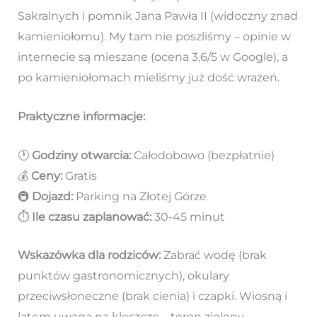
Sakralnych i pomnik Jana Pawła II (widoczny znad
kamieniołomu). My tam nie poszliśmy – opinie w
internecie są mieszane (ocena 3,6/5 w Google), a
po kamieniołomach mieliśmy już dość wrażeń.
Praktyczne informacje:
🕐
Godziny otwarcia:
Całodobowo (bezpłatnie)
💰
Ceny:
Gratis
🚇
Dojazd:
Parking na Złotej Górze
⏱️
Ile czasu zaplanować:
30-45 minut
Wskazówka dla rodziców:
Zabrać wodę (brak
punktów gastronomicznych), okulary
przeciwsłoneczne (brak cienia) i czapki. Wiosną i
latem uwaga na kleszcze – teren zielony,