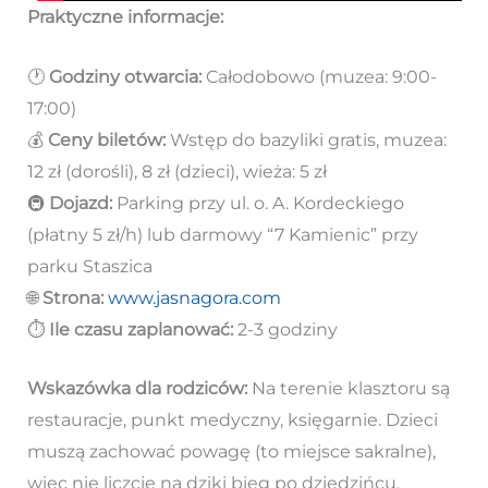
Praktyczne informacje:
🕐
Godziny otwarcia:
Całodobowo (muzea: 9:00-
17:00)
💰
Ceny biletów:
Wstęp do bazyliki gratis, muzea:
12 zł (dorośli), 8 zł (dzieci), wieża: 5 zł
🚇
Dojazd:
Parking przy ul. o. A. Kordeckiego
(płatny 5 zł/h) lub darmowy “7 Kamienic” przy
parku Staszica
🌐
Strona:
www.jasnagora.com
⏱️
Ile czasu zaplanować:
2-3 godziny
Wskazówka dla rodziców:
Na terenie klasztoru są
restauracje, punkt medyczny, księgarnie. Dzieci
muszą zachować powagę (to miejsce sakralne),
więc nie liczcie na dziki bieg po dziedzińcu.