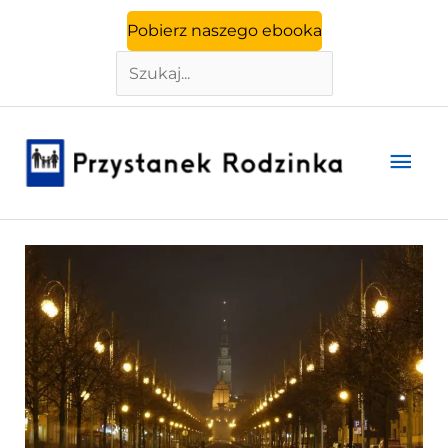
Szukaj
Przejdź
Pobierz naszego ebooka
do
treści
Głó
men