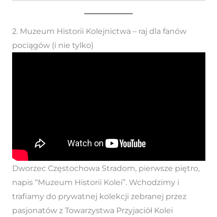
2. Muzeum Historii Kolejnictwa – raj dla fanów
pociągów (i nie tylko)
Dworzec Częstochowa Stradom, pierwsze piętro,
napis “Muzeum Historii Kolei”. Wchodzimy i
trafiamy do prywatnej kolekcji zebranej przez
pasjonatów z Towarzystwa Przyjaciół Kolei