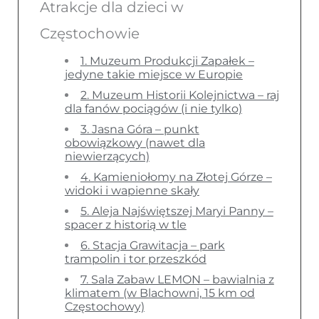
Atrakcje dla dzieci w
Częstochowie
1. Muzeum Produkcji Zapałek –
jedyne takie miejsce w Europie
2. Muzeum Historii Kolejnictwa – raj
dla fanów pociągów (i nie tylko)
3. Jasna Góra – punkt
obowiązkowy (nawet dla
niewierzących)
4. Kamieniołomy na Złotej Górze –
widoki i wapienne skały
5. Aleja Najświętszej Maryi Panny –
spacer z historią w tle
6. Stacja Grawitacja – park
trampolin i tor przeszkód
7. Sala Zabaw LEMON – bawialnia z
klimatem (w Blachowni, 15 km od
Częstochowy)