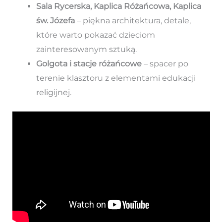
Sala Rycerska, Kaplica Różańcowa, Kaplica
św. Józefa
– piękna architektura, detale,
które warto pokazać dzieciom
zainteresowanym sztuką.
Golgota i stacje różańcowe
– spacer po
terenie klasztoru z elementami edukacji
religijnej.