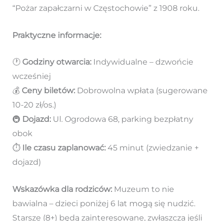
“Pożar zapałczarni w Częstochowie” z 1908 roku.
Praktyczne informacje:
🕐
Godziny otwarcia:
Indywidualne – dzwońcie
wcześniej
💰
Ceny biletów:
Dobrowolna wpłata (sugerowane
10-20 zł/os.)
🚇
Dojazd:
Ul. Ogrodowa 68, parking bezpłatny
obok
⏱️
Ile czasu zaplanować:
45 minut (zwiedzanie +
dojazd)
Wskazówka dla rodziców:
Muzeum to nie
bawialna – dzieci poniżej 6 lat mogą się nudzić.
Starsze (8+) będą zainteresowane, zwłaszcza jeśli