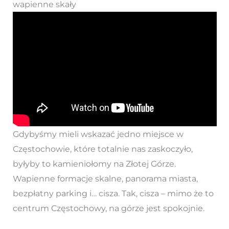
wapienne skały
Gdybyśmy mieli wskazać jedno miejsce w
Częstochowie, które totalnie nas zaskoczyło,
byłyby to kamieniołomy na Złotej Górze.
Wapienne formacje skalne, panorama miasta,
bezpłatny parking i… cisza. Tak, cisza – mimo że to
centrum Częstochowy, na górze jest spokojnie.