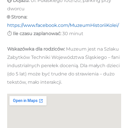
🚇
Dojazd:
Ul. Pułaskiego 100/120, parking przy
dworcu
🌐
Strona:
https://www.facebook.com/MuzeumHistoriiKolei/
⏱️
Ile czasu zaplanować:
30 minut
Wskazówka dla rodziców:
Muzeum jest na Szlaku
Zabytków Techniki Województwa Śląskiego – fani
industrialnych perełek docenią. Dla małych dzieci
(do 5 lat) może być trudne do strawienia – dużo
tekstów, mało interakcji.