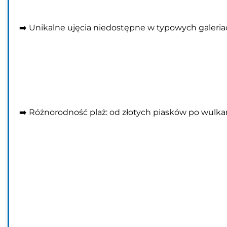
➡️ Unikalne ujęcia niedostępne w typowych galeriac
➡️ Różnorodność plaż: od złotych piasków po wulka