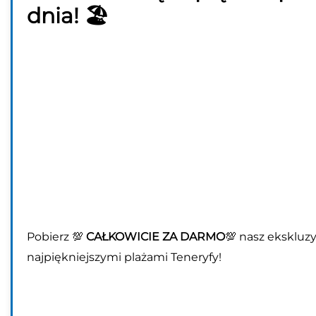
dnia! 🏖️
Pobierz 💯
CAŁKOWICIE ZA DARMO
💯 nasz ekskluz
najpiękniejszymi plażami Teneryfy!