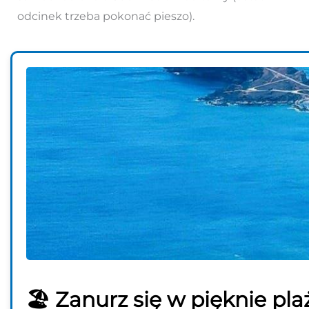
odcinek trzeba pokonać pieszo).
🏖️ Zanurz się w pięknie pl