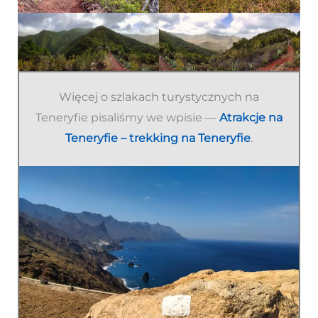
Więcej o szlakach turystycznych na
Teneryfie pisaliśmy we wpisie —
Atrakcje na
Teneryfie – trekking na Teneryfie
.