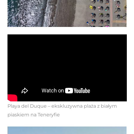
Playa del Duque – ekskluzywna plaża z białym
piaskiem na Teneryfie