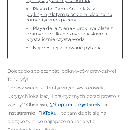
tętniącą życiem promenadą
Playa del Camisón – plaża z
pięknym, złotym piaskiem idealna na
romantyczne spacery
Playa de la Arena – urokliwa plaża z
czarnym, wulkanicznym piaskiem i
krystalicznie czystą wodą
Najczęściej zadawane pytania
Dołącz do społeczności odkrywców prawdziwej
Teneryfy!
Chcesz więcej autentycznych wskazówek,
ukrytych lokalizacji i praktycznych porad prosto z
wyspy?
Obserwuj
@hop_na_przystanek
na
Instagramie i
TikToku
– to tam dzielę się na
bieżąco tym, co najlepsze na Teneryfie!
Regularnie publikuję: