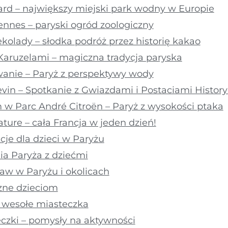
ard – największy miejski park wodny w Europie
ennes – paryski ogród zoologiczny
kolady – słodka podróż przez historię kakao
 Karuzelami – magiczna tradycja paryska
kwanie – Paryż z perspektywy wody
vin – Spotkanie z Gwiazdami i Postaciami Histor
 w Parc André Citroën – Paryż z wysokości ptaka
ature – cała Francja w jeden dzień!
je dla dzieci w Paryżu
ia Paryża z dziećmi
aw w Paryżu i okolicach
azne dzieciom
i wesołe miasteczka
czki – pomysły na aktywności