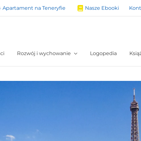
️ Apartament na Teneryfie
Nasze Ebooki
Kont
ci
Rozwój i wychowanie
Logopedia
Ksią