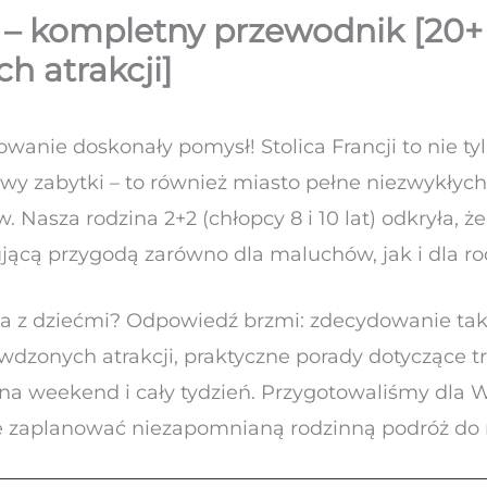
i – kompletny przewodnik [20+
h atrakcji]
owanie doskonały pomysł! Stolica Francji to nie t
awy zabytki – to również miasto pełne niezwykłych
Nasza rodzina 2+2 (chłopcy 8 i 10 lat) odkryła, ż
jącą przygodą zarówno dla maluchów, jak i dla ro
ża z dziećmi? Odpowiedź brzmi: zdecydowanie ta
wdzonych atrakcji, praktyczne porady dotyczące tr
na weekend i cały tydzień. Przygotowaliśmy dla
 zaplanować niezapomnianą rodzinną podróż do m