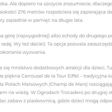
eka. Ale dopiero na szczycie zrozumiecie, dlaczeg
okości 276 metrów rozpościera się zapierająca d
óry zapadnie w pamięć na długie lata.
na górę (najwygodniej) albo schody do drugiego p
i radę, Wy też dacie!). Ta opcja pozwala zaoszczędz
pokonania wyzwania.
e się mnóstwo dodatkowych atrakcji dla dzieci. Tu
a piękna Carrousel de la Tour Eiffel – tradycyjna 
a Polach Marsowych (Champ de Mars) rozciągają s
kiem na wieżę. W Ogrodach Trocadero po drugiej 
 plac zabaw z piaskownicą, gdzie dzieci mogą od