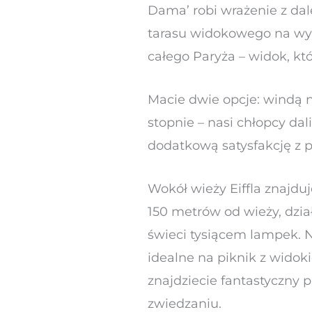
Dama’ robi wrażenie z dal
tarasu widokowego na wys
całego Paryża – widok, kt
Macie dwie opcje: windą 
stopnie – nasi chłopcy dal
dodatkową satysfakcję z 
Wokół wieży Eiffla znajduj
150 metrów od wieży, dział
świeci tysiącem lampek. N
idealne na piknik z wido
znajdziecie fantastyczny
zwiedzaniu.