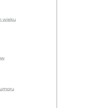
ym wieku
ów
 humoru