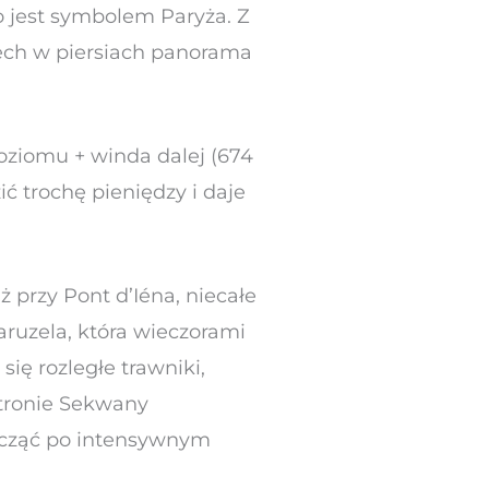
o jest symbolem Paryża. Z
ech w piersiach panorama
oziomu + winda dalej (674
ić trochę pieniędzy i daje
ż przy Pont d’Iéna, niecałe
karuzela, która wieczorami
ię rozległe trawniki,
stronie Sekwany
począć po intensywnym