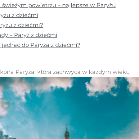
 świeżym powietrzu – najlepsze w Paryżu
ryżu z dziećmi
ryżu z dziećmi?
dy – Paryż z dziećmi
 jechać do Paryża z dziećmi?
 – ikona Paryża, która zachwyca w każdym wieku