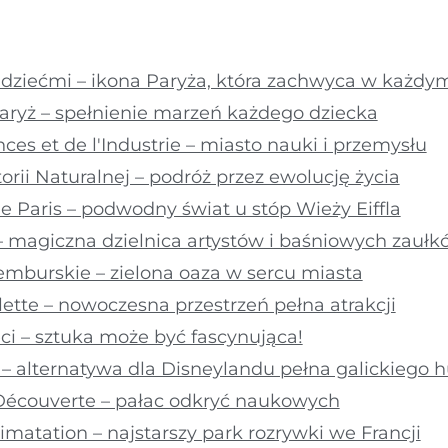
 z dziećmi – ikona Paryża, która zachwyca w każd
Paryż – spełnienie marzeń każdego dziecka
nces et de l'Industrie – miasto nauki i przemysłu
rii Naturalnej – podróż przez ewolucję życia
e Paris – podwodny świat u stóp Wieży Eiffla
– magiczna dzielnica artystów i baśniowych zaułk
emburskie – zielona oaza w sercu miasta
illette – nowoczesna przestrzeń pełna atrakcji
eci – sztuka może być fascynująca!
x – alternatywa dla Disneylandu pełna galickiego
a Découverte – pałac odkryć naukowych
limatation – najstarszy park rozrywki we Francji