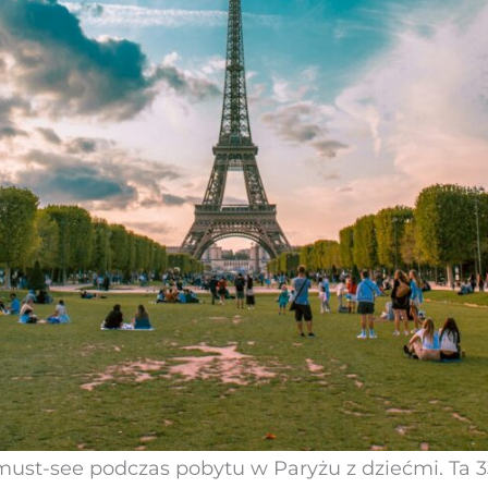
 must-see podczas pobytu w Paryżu z dziećmi. Ta