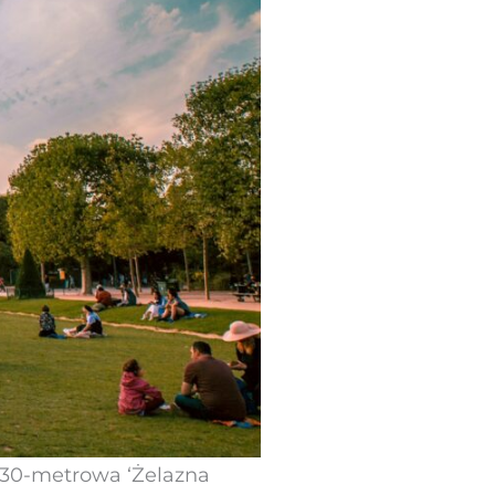
 330-metrowa ‘Żelazna