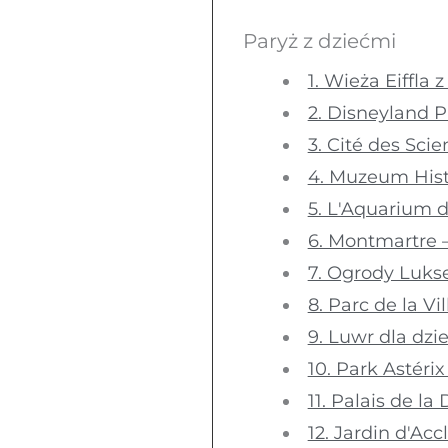
Paryż z dziećmi
1. Wieża Eiffla
2. Disneyland 
3. Cité des Scie
4. Muzeum Histo
5. L'Aquarium d
6. Montmartre 
7. Ogrody Luks
8. Parc de la V
9. Luwr dla dzi
10. Park Astéri
11. Palais de l
12. Jardin d'Acc