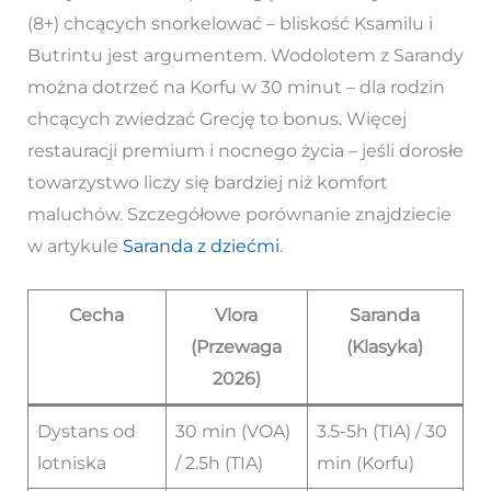
(8+) chcących snorkelować – bliskość Ksamilu i
Butrintu jest argumentem. Wodolotem z Sarandy
można dotrzeć na Korfu w 30 minut – dla rodzin
chcących zwiedzać Grecję to bonus. Więcej
restauracji premium i nocnego życia – jeśli dorosłe
towarzystwo liczy się bardziej niż komfort
maluchów. Szczegółowe porównanie znajdziecie
w artykule
Saranda z dziećmi
.
Cecha
Vlora
Saranda
(Przewaga
(Klasyka)
2026)
Dystans od
30 min (VOA)
3.5-5h (TIA) / 30
lotniska
/ 2.5h (TIA)
min (Korfu)