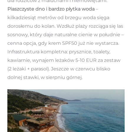
dla rodziców z maluchami i niemowlętami.
Piaszczyste dno i bardzo płytka woda
–
kilkadziesiąt metrów od brzegu woda sięga
dorosłemu do kolan. Wzdłuż plaży rozciąga się las
sosnowy, który daje naturalne cienie w południe –
cenna opcja, gdy krem SPF50 już nie wystarcza.
Infrastruktura kompletna: prysznice, toalety,
kawiarnie, wynajem leżaków 5-10 EUR za zestaw
(2 leżaki + parasol). Jeszcze w czerwcu blisko
dolnej stawki, w sierpniu górnej.