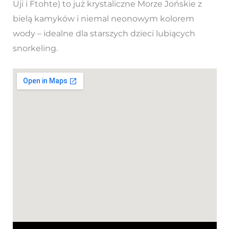
Uji i Ftohte) to już krystaliczne Morze Jońskie z
bielą kamyków i niemal neonowym kolorem
wody – idealne dla starszych dzieci lubiących
snorkeling.