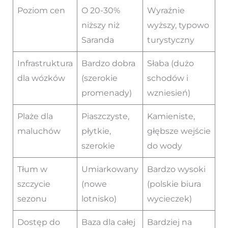
Poziom cen
O 20-30%
Wyraźnie
niższy niż
wyższy, typowo
Saranda
turystyczny
Infrastruktura
Bardzo dobra
Słaba (dużo
dla wózków
(szerokie
schodów i
promenady)
wzniesień)
Plaże dla
Piaszczyste,
Kamieniste,
maluchów
płytkie,
głębsze wejście
szerokie
do wody
Tłum w
Umiarkowany
Bardzo wysoki
szczycie
(nowe
(polskie biura
sezonu
lotnisko)
wycieczek)
Dostęp do
Baza dla całej
Bardziej na