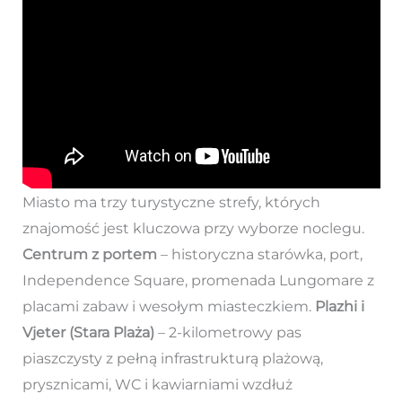
Miasto ma trzy turystyczne strefy, których
znajomość jest kluczowa przy wyborze noclegu.
Centrum z portem
– historyczna starówka, port,
Independence Square, promenada Lungomare z
placami zabaw i wesołym miasteczkiem.
Plazhi i
Vjeter (Stara Plaża)
– 2-kilometrowy pas
piaszczysty z pełną infrastrukturą plażową,
prysznicami, WC i kawiarniami wzdłuż