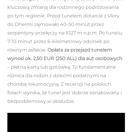
kluczową zmianą dla rodzinnego podróżowania
po tym regionie. Przed tunelem dotarcie z Vlory
do Dhermi zajmowało 40-50 minut przez
serpentyny przełęczy na 1027 m n.p.m. Po tunelu:
7-10 minut przez 6-kilometrowy odcinek po
równym asfalcie.
Opłata za przejazd tunelem
wynosi ok. 2,50 EUR (250 ALL) dla aut osobowych
– płatna kartą lub gotówką. To fundamentalna
różnica dla rodzin z dziećmi podatnymi na
chorobę lokomocyjną. Z recenzji na polskich
forach wynika, że tunel jest dobrze oznakowany i
bezproblemowy w obsłudze.