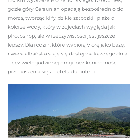
120 km wybrzeża Morza Jońskiego. To odcinek,
gdzie góry Ceraunian opadają bezpośrednio do
morza, tworząc klify, dzikie zatoczki i plaże o
kolorze wody, który w zdjęciach wygląda jak
photoshop, ale w rzeczywistości jest jeszcze
lepszy. Dla rodzin, które wybiorą Vlorę jako bazę,
riwiera albańska staje się dostępna każdego dnia
– bez wielogodzinnej drogi, bez konieczności
przenoszenia się z hotelu do hotelu.