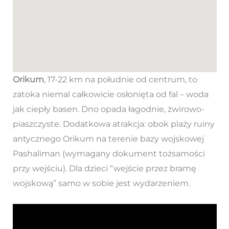
Orikum
, 17-22 km na południe od centrum, to
zatoka niemal całkowicie osłonięta od fal – woda
jak ciepły basen. Dno opada łagodnie, żwirowo-
piaszczyste. Dodatkowa atrakcja: obok plaży ruiny
antycznego Orikum na terenie bazy wojskowej
Pashaliman (wymagany dokument tożsamości
przy wejściu). Dla dzieci “wejście przez bramę
wojskową” samo w sobie jest wydarzeniem.