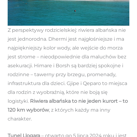
Z perspektywy rodzicielskiej: riwiera albańska nie
jest jednorodna. Dhermi jest najgłośniejsze i ma
najpiękniejszy kolor wody, ale wejście do morza
jest strome – nieodpowiednie dla maluchów bez
asekuracji. Himare i Borsh są bardziej spokojne i
rodzinne – tawerny przy brzegu, promenady,
infrastruktura dla dzieci. Gjipe i Qeparo to miejsca
dla rodzin z wyobraźnią, które nie boją się
logistyki.
Riwiera albańska to nie jeden kurort – to
120 km wyborów
, z których każdy ma inny
charakter.
Tunel Llogara
– otwarto go 5 lipca 2024 roku i jest