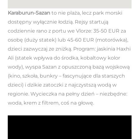
Karaburun-Sazan
to nie plaża, lecz park morski
dostępny wyłącznie łodzią. Rejsy startują
codziennie rano z portu we Vlorze: 35-50 EUR za
osobę (duży statek) lub 45-60 EUR (motorówka),
dzieci zazwyczaj ze zniżką. Program: jaskinia Haxhi
Ali (statek wpływa do środka, kobaltowy kolor
wody), wyspa Sazan z opuszczoną bazą wojskową
(kino, szkoła, bunkry – fascynujące dla starszych
dzieci) i dzikie zatoczki z najczystszą wodą w
regionie. Wycieczka na pełny dzień – niezbędne:
woda, krem z filtrem, coś na głowę.