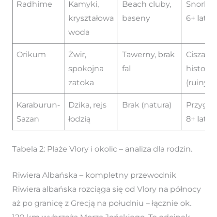
Radhime
Kamyki,
Beach cluby,
Snorkel
kryształowa
baseny
6+ lat
woda
Orikum
Żwir,
Tawerny, brak
Cisza,
spokojna
fal
historia
zatoka
(ruiny)
Karaburun-
Dzika, rejs
Brak (natura)
Przygod
Sazan
łodzią
8+ lat
Tabela 2: Plaże Vlory i okolic – analiza dla rodzin.
Riwiera Albańska – kompletny przewodnik
Riwiera albańska rozciąga się od Vlory na północy
aż po granicę z Grecją na południu – łącznie ok.