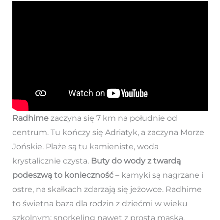
Radhime
zaczyna się 7 km na południe od
centrum. Tu kończy się Adriatyk, a zaczyna Morze
Jońskie. Plaże są tu kamieniste, woda
krystalicznie czysta.
Buty do wody z twardą
podeszwą to konieczność
– kamyki są nagrzane i
ostre, na skałkach zdarzają się jeżowce. Radhime
to świetna baza dla rodzin z dziećmi w wieku
szkolnym: snorkeling nawet z prostą maską,