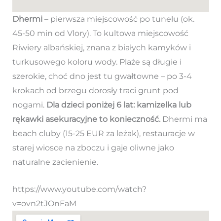
Dhermi
– pierwsza miejscowość po tunelu (ok.
45-50 min od Vlory). To kultowa miejscowość
Riwiery albańskiej, znana z białych kamyków i
turkusowego koloru wody. Plaże są długie i
szerokie, choć dno jest tu gwałtowne – po 3-4
krokach od brzegu dorosły traci grunt pod
nogami.
Dla dzieci poniżej 6 lat: kamizelka lub
rękawki asekuracyjne to konieczność.
Dhermi ma
beach cluby (15-25 EUR za leżak), restauracje w
starej wiosce na zboczu i gaje oliwne jako
naturalne zacienienie.
https://www.youtube.com/watch?
v=ovn2tJOnFaM