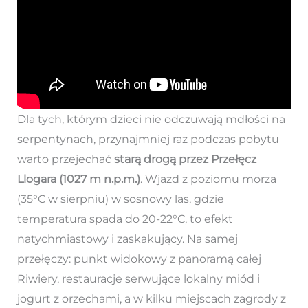
Dla tych, którym dzieci nie odczuwają mdłości na
serpentynach, przynajmniej raz podczas pobytu
warto przejechać
starą drogą przez Przełęcz
Llogara (1027 m n.p.m.)
. Wjazd z poziomu morza
(35°C w sierpniu) w sosnowy las, gdzie
temperatura spada do 20-22°C, to efekt
natychmiastowy i zaskakujący. Na samej
przełęczy: punkt widokowy z panoramą całej
Riwiery, restauracje serwujące lokalny miód i
jogurt z orzechami, a w kilku miejscach zagrody z