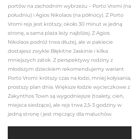
portów na zachodnim wybrzeżu – Porto Vromi (na
południu) i Agios Nikolaos (na północy). Z Porto
Vromi rejs jest krótszy, około 30 minut w jedną
stronę, a sama plaża leży najbliżej. Z Agios
Nikolaos podróż trwa dłużej, ale w pakiecie
dostajesz zwykle Błękitne Jaskinie i kilka
mniejszych zatok. Z perspektywy rodziny z
młodszym dzieckiem rekomendujemy wariant
Porto Vromi: krótszy czas na łodzi, mniej kołysania,
prostszy plan dnia. Większe łodzie wycieczkowe z
Zakynthos Town są wygodniejsze (toalety, cień,
miejsca siedzące), ale rejs trwa 2,5-3 godziny w
jedną stronę i jest męczący dla maluchów.