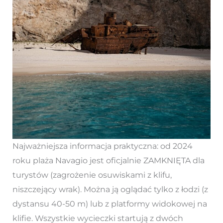
Najważniejsza informacja praktyczna: od 2024
roku plaża Navagio jest oficjalnie ZAMKNIĘTA dla
turystów (zagrożenie osuwiskami z klifu,
niszczejący wrak). Można ją oglądać tylko z łodzi (z
dystansu 40-50 m) lub z platformy widokowej na
klifie. Wszystkie wycieczki startują z dwóch