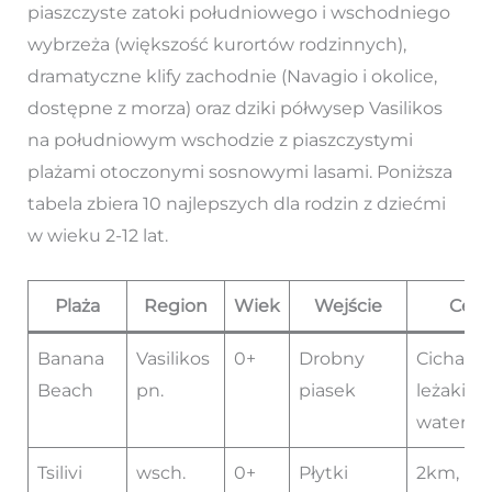
piaszczyste zatoki południowego i wschodniego
wybrzeża (większość kurortów rodzinnych),
dramatyczne klify zachodnie (Navagio i okolice,
dostępne z morza) oraz dziki półwysep Vasilikos
na południowym wschodzie z piaszczystymi
plażami otoczonymi sosnowymi lasami. Poniższa
tabela zbiera 10 najlepszych dla rodzin z dziećmi
w wieku 2-12 lat.
Plaża
Region
Wiek
Wejście
Cec
Banana
Vasilikos
0+
Drobny
Cicha, dł
Beach
pn.
piasek
leżaki,
watersp
Tsilivi
wsch.
0+
Płytki
2km,