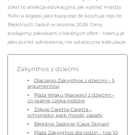
żółwi to atrakcja edukacyjna, jak wybrać między
Tsilivi a Argassi jako bazą oraz ile kosztuje rejs do
Błękitnych Jaskiń w sezonie 2026. Ceny
podajemy zakresami z lokalnych ofert – traktuj je
jako punkt odniesienia, nie ostateczne kalkulacje.
Zakynthos z dziećmi
Dlaczego Zakynthos z dziećmi – 5
argumentów
Plaża Wraku (Navagio) z dziećmi –
co realnie czeka rodzinę
Żółwie Caretta-Caretta –
schronisko, park morski, zasady
Błękitne Jaskinie (Cape Skinari)
Plaże Zakynthos dla rodzin – top 10