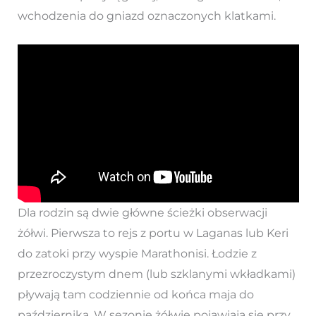
wchodzenia do gniazd oznaczonych klatkami.
Dla rodzin są dwie główne ścieżki obserwacji
żółwi. Pierwsza to rejs z portu w Laganas lub Keri
do zatoki przy wyspie Marathonisi. Łodzie z
przezroczystym dnem (lub szklanymi wkładkami)
pływają tam codziennie od końca maja do
października. W sezonie żółwie pojawiają się przy