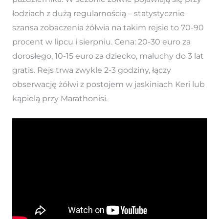
łodziach z dużą regularnością – statystycznie
szansa zobaczenia żółwia na takim rejsie to 70-90
procent w lipcu i sierpniu. Cena: 20-30 euro za
dorosłego, 10-15 euro za dziecko, maluchy do 3 lat
gratis. Rejs trwa zwykle 2-3 godziny, łączy
obserwację żółwi z postojem w jaskiniach Keri lub
kąpielą przy Marathonisi.