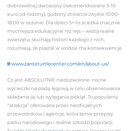
dobrowolnej darowizny (rekomendowane 5-10
euro od rodziny), godziny otwarcia zwykle 10:00-
18:00 w sezonie. Dla dzieci 5+ to ścieżka znacznie
mocniejsza edukacyjnie niż rejs – widzą realne
zwierzęta, słuchają historii każdego z nich,
rozumieją, że plastik w wodzie ma konsekwencje.
🌐
www.zanteturtlecenter.com/en/about-us/
Co jest ABSOLUTNIE niedozwolone: nocne
wycieczki na plażę lęgową w celu obserwowania
składania jaj lub wylęgania piskląt. To popularny
“atrakcja” oferowana przez nieoficjalnych
przewodników i agencje, która łamie przepisy
parku narodowego i realnie szkodzi populacji.
Światło latarki dezorientuje samice (zawracają do