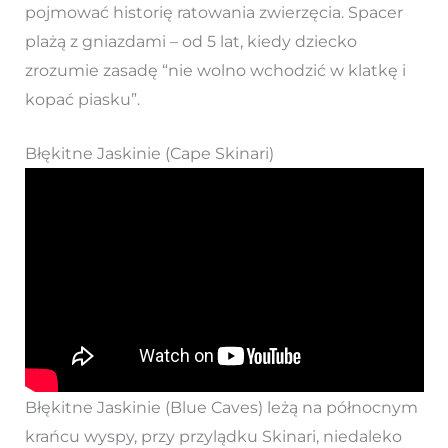
pojmować historię ratowania zwierzęcia. Spacer
plażą z gniazdami – od 5 lat, kiedy dziecko
zrozumie zasadę “nie wolno wchodzić w klatkę i
kopać piasku”.
Błękitne Jaskinie (Cape Skinari)
Błękitne Jaskinie (Blue Caves) leżą na północnym
krańcu wyspy, przy przylądku Skinari, niedaleko