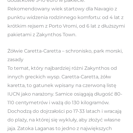
dodatkowe 5-10 euro w pakiecie.
Rekomendowany wiek startowy dla Navagio z
punktu widzenia rodzinnego komfortu: od 4 lat z
krótkim rejsem z Porto Vromi, od 6 lat z dłuższymi
pakietami z Zakynthos Town.
Żółwie Caretta-Caretta – schronisko, park morski,
zasady
To temat, który najbardziej różni Zakynthos od
innych greckich wysp. Caretta-Caretta, żółw
karetta, to gatunek wpisany na czerwoną listę
IUCN jako narażony. Samice osiągają długość 80-
110 centymetrów i ważą do 130 kilogramów.
Dochodzą do dojrzałości po 17-33 latach i wracają
do plaży, na której się wykluły, aby złożyć własne
jaja. Zatoka Laganas to jedno z największych