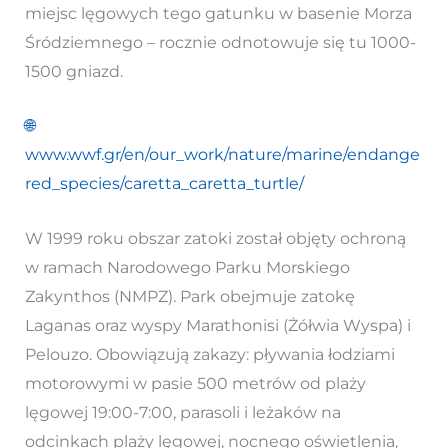
miejsc lęgowych tego gatunku w basenie Morza
Śródziemnego – rocznie odnotowuje się tu 1000-
1500 gniazd.
🌐
www.wwf.gr/en/our_work/nature/marine/endange
red_species/caretta_caretta_turtle/
W 1999 roku obszar zatoki został objęty ochroną
w ramach Narodowego Parku Morskiego
Zakynthos (NMPZ). Park obejmuje zatokę
Laganas oraz wyspy Marathonisi (Żółwia Wyspa) i
Pelouzo. Obowiązują zakazy: pływania łodziami
motorowymi w pasie 500 metrów od plaży
lęgowej 19:00-7:00, parasoli i leżaków na
odcinkach plaży lęgowej, nocnego oświetlenia,