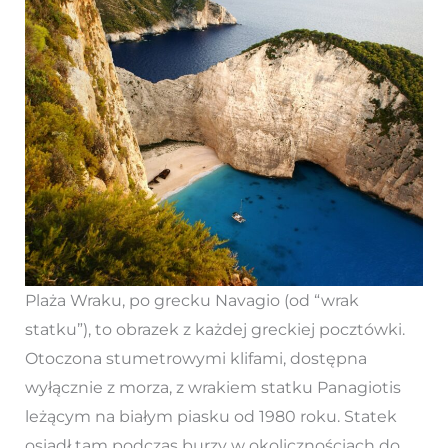
Plaża Wraku, po grecku Navagio (od “wrak
statku”), to obrazek z każdej greckiej pocztówki.
Otoczona stumetrowymi klifami, dostępna
wyłącznie z morza, z wrakiem statku Panagiotis
leżącym na białym piasku od 1980 roku. Statek
osiadł tam podczas burzy w okolicznościach do