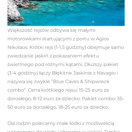
Większość rejsów odbywa się małymi
motorówkami startującymi z portu w Agios
Nikolaos. Krótki rejs (1-1,5 godziny) obejmuje samo
zwiedzanie jaskiń z pokazaniem efektu
świetlnego pod różnymi kątami. Dłuższy pakiet
(3-4 godziny) łączy Błękitne Jaskinie z Navagio i
nazywa się zwykle “Blue Caves & Shipwreck
combo”. Cena krótkiego rejsu: 15-25 euro za
dorosłego, 8-12 euro za dziecko. Pakiet combo: 35-
50 euro za dorosłego, 18-25 euro za dziecko.
Dla rodzin polecamy małe łódki z możliwością
wskoczenia do wody i pływania w jaskini. Trzeba