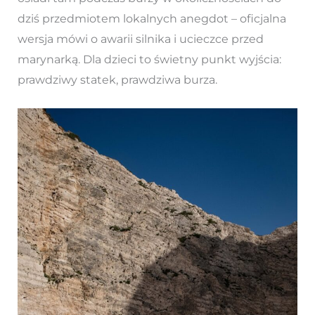
dziś przedmiotem lokalnych anegdot – oficjalna
wersja mówi o awarii silnika i ucieczce przed
marynarką. Dla dzieci to świetny punkt wyjścia:
prawdziwy statek, prawdziwa burza.