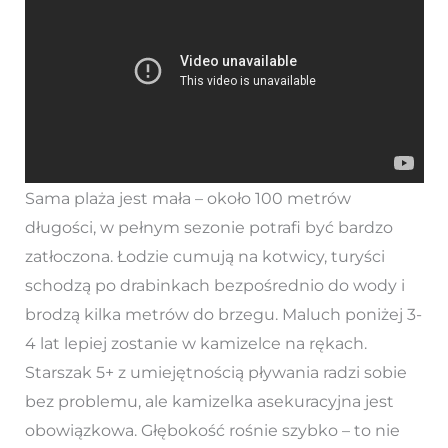
Sama plaża jest mała – około 100 metrów
długości, w pełnym sezonie potrafi być bardzo
zatłoczona. Łodzie cumują na kotwicy, turyści
schodzą po drabinkach bezpośrednio do wody i
brodzą kilka metrów do brzegu. Maluch poniżej 3-
4 lat lepiej zostanie w kamizelce na rękach.
Starszak 5+ z umiejętnością pływania radzi sobie
bez problemu, ale kamizelka asekuracyjna jest
obowiązkowa. Głębokość rośnie szybko – to nie