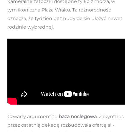
kameralne zatoczki dostępne tylko z morza, w
tym ikoniczna Plaża Wraku. Ta różnorodność
oznacza, że tydzień bez nudy da się ułożyć nawet
rodzinie wybrednej.
Czwarty argument to
baza noclegowa
. Zakynthos
przez ostatnią dekadę rozbudowała ofertę all-