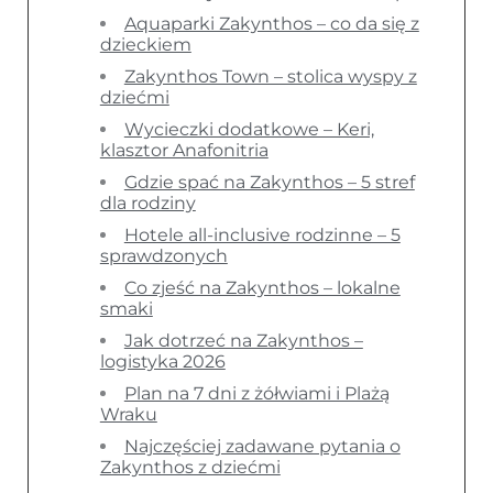
Aquaparki Zakynthos – co da się z
dzieckiem
Zakynthos Town – stolica wyspy z
dziećmi
Wycieczki dodatkowe – Keri,
klasztor Anafonitria
Gdzie spać na Zakynthos – 5 stref
dla rodziny
Hotele all-inclusive rodzinne – 5
sprawdzonych
Co zjeść na Zakynthos – lokalne
smaki
Jak dotrzeć na Zakynthos –
logistyka 2026
Plan na 7 dni z żółwiami i Plażą
Wraku
Najczęściej zadawane pytania o
Zakynthos z dziećmi