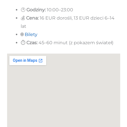
🕐
Godziny:
10:00–23:00
💰
Cena:
16 EUR dorośli, 13 EUR dzieci 6–14
lat
🌐
Bilety
⏱️
Czas:
45–60 minut (z pokazem świateł)