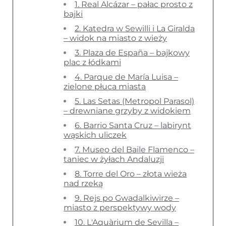
1. Real Alcázar – pałac prosto z
bajki
2. Katedra w Sewilli i La Giralda
– widok na miasto z wieży
3. Plaza de España – bajkowy
plac z łódkami
4. Parque de María Luisa –
zielone płuca miasta
5. Las Setas (Metropol Parasol)
– drewniane grzyby z widokiem
6. Barrio Santa Cruz – labirynt
wąskich uliczek
7. Museo del Baile Flamenco –
taniec w żyłach Andaluzji
8. Torre del Oro – złota wieża
nad rzeką
9. Rejs po Gwadalkiwirze –
miasto z perspektywy wody
10. L'Aquàrium de Sevilla –