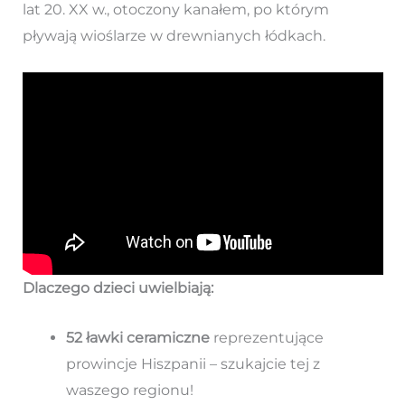
lat 20. XX w., otoczony kanałem, po którym
pływają wioślarze w drewnianych łódkach.
Dlaczego dzieci uwielbiają:
52 ławki ceramiczne
reprezentujące
prowincje Hiszpanii – szukajcie tej z
waszego regionu!