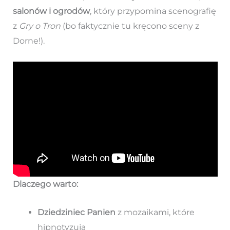
salonów i ogrodów
, który przypomina scenografię
z
Gry o Tron
(bo faktycznie tu kręcono sceny z
Dorne!).
Dlaczego warto:
Dziedziniec Panien
z mozaikami, które
hipnotyzują