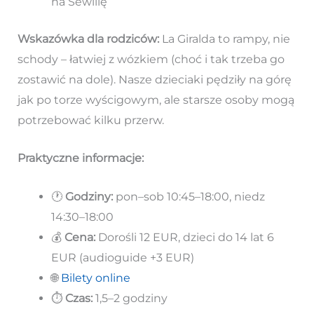
na Sewillę
Wskazówka dla rodziców:
La Giralda to rampy, nie
schody – łatwiej z wózkiem (choć i tak trzeba go
zostawić na dole). Nasze dzieciaki pędziły na górę
jak po torze wyścigowym, ale starsze osoby mogą
potrzebować kilku przerw.
Praktyczne informacje:
🕐
Godziny:
pon–sob 10:45–18:00, niedz
14:30–18:00
💰
Cena:
Dorośli 12 EUR, dzieci do 14 lat 6
EUR (audioguide +3 EUR)
🌐
Bilety online
⏱️
Czas:
1,5–2 godziny