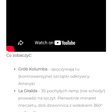
Co zobaczyć:
Grób Kolumba
– spoczywają tu
(kontrowersyjne) szczątki odkrywcy
Ameryki
La Giralda
– 35 pochyłych ramp (nie schody!)
prowadzi na szczyt. Pierwotnie minaret
meczetu, dziś dzwonnica z widokiem 360°