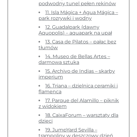
podwodny tunel pełen rekinów
11. Isla Mágica + Agua Mágica –
park rozrywki i wodny
12. Guadalpark (dawny
Aquopolis) – aquapark na upał
13. Casa de Pilatos – pałac bez
tłumów
14. Museo de Bellas Artes –
darmowa sztuka
15. Archivo de Indias – skarby
imperium
16. Triana – dzielnica ceramiki i
flamenca
17. Parque del Alamillo – piknik
z widokiem
18. CaixaForum – warsztaty dla
dzieci
19. JumpYard Sevilla –
trampoliny w deszczowy dzień