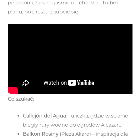
pelargonii, zapach jaśminu – chodźcie tu bez
planu, po prostu zgubcie się.
Co szukać:
Callejón del Agua
– uliczka, gdzie w ścianie
biegły rury wodne do ogrodów Alcázaru
Balkon Rosiny
(Plaza Alfaro) – inspiracja dla