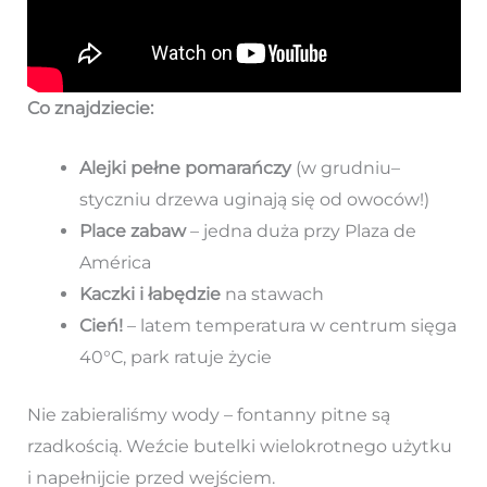
Co znajdziecie:
Alejki pełne pomarańczy
(w grudniu–
styczniu drzewa uginają się od owoców!)
Place zabaw
– jedna duża przy Plaza de
América
Kaczki i łabędzie
na stawach
Cień!
– latem temperatura w centrum sięga
40°C, park ratuje życie
Nie zabieraliśmy wody – fontanny pitne są
rzadkością. Weźcie butelki wielokrotnego użytku
i napełnijcie przed wejściem.