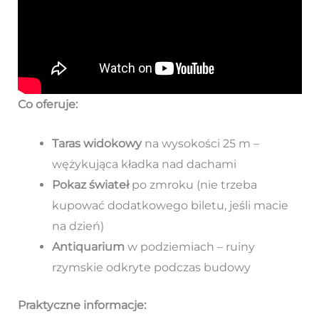
Co oferuje:
Taras widokowy
na wysokości 25 m –
wężykująca kładka nad dachami
Pokaz świateł
po zmroku (nie trzeba
kupować dodatkowego biletu, jeśli macie
na dzień)
Antiquarium
w podziemiach – ruiny
rzymskie odkryte podczas budowy
Praktyczne informacje: