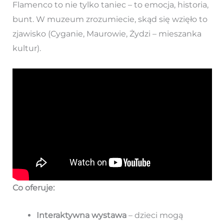
Flamenco to nie tylko taniec – to emocja, historia,
bunt. W muzeum zrozumiecie, skąd się wzięło to
zjawisko (Cyganie, Maurowie, Żydzi – mieszanka
kultur).
Co oferuje:
Interaktywna wystawa
– dzieci mogą