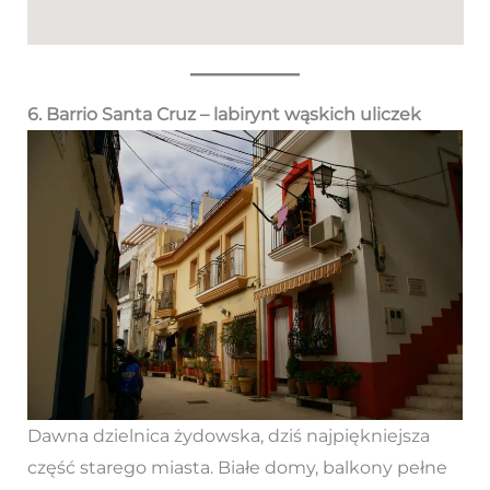
6. Barrio Santa Cruz – labirynt wąskich uliczek
Dawna dzielnica żydowska, dziś najpiękniejsza
część starego miasta. Białe domy, balkony pełne