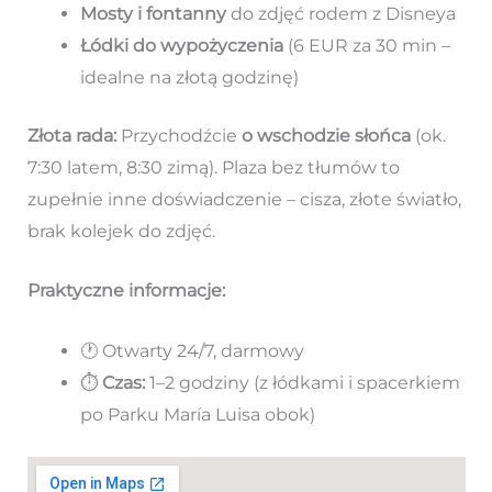
Mosty i fontanny
do zdjęć rodem z Disneya
Łódki do wypożyczenia
(6 EUR za 30 min –
idealne na złotą godzinę)
Złota rada:
Przychodźcie
o wschodzie słońca
(ok.
7:30 latem, 8:30 zimą). Plaza bez tłumów to
zupełnie inne doświadczenie – cisza, złote światło,
brak kolejek do zdjęć.
Praktyczne informacje:
🕐 Otwarty 24/7, darmowy
⏱️
Czas:
1–2 godziny (z łódkami i spacerkiem
po Parku María Luisa obok)