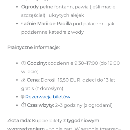
Ogrody
pełne fontann, pawia (jeśli macie
szczęście!) i ukrytych alejek
Łaźnie Marii de Padilla
pod pałacem – jak
podziemna katedra z wody
Praktyczne informacje:
🕐
Godziny:
codziennie 9:30–17:00 (do 19:00
w lecie)
💰
Cena:
Dorośli 15,50 EUR, dzieci do 13 lat
gratis (z dorosłym)
🌐
Rezerwacja biletów
⏱️
Czas wizyty:
2–3 godziny (z ogrodami)
Złota rada:
Kupcie bilety
z tygodniowym
wyprzedzeniem
– to nie żart. W sezonie (marzec–