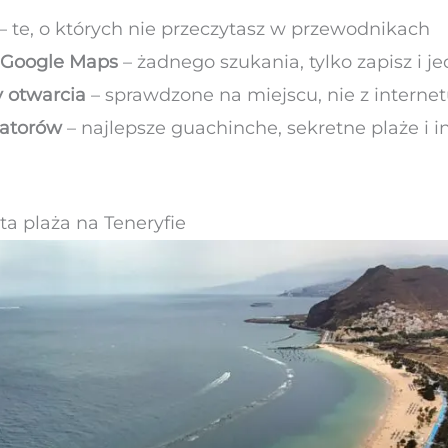
– te, o których nie przeczytasz w przewodnikach
w Google Maps
– żadnego szukania, tylko zapisz i je
y otwarcia
– sprawdzone na miejscu, nie z internet
watorów
– najlepsze guachinche, sekretne plaże i ins
ota plaża na Teneryfie