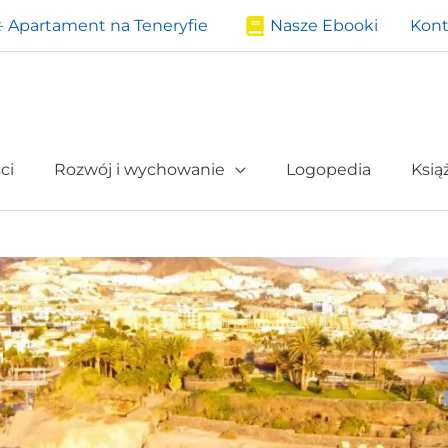
️ Apartament na Teneryfie
Nasze Ebooki
Kont
ci
Rozwój i wychowanie
Logopedia
Ksią