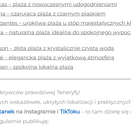
scas – plaża z nowoczesnymi udogodnieniami
na – czarująca plaża z czarnym piaskiem
gantes – urokliwa plaża u stóp majestatycznych k
ita – naturalna plaża idealna do spokojnego wypoc
on – złota plaża z krystalicznie czystą wodą
é – elegancka plaża z wyjątkową atmosferą
an – spokojna lokalna plaża
dkrywców prawdziwej Teneryfy!
ch wskazówek, ukrytych lokalizacji i praktycznyc
tanek
na Instagramie i
TikToku
– to tam dzielę się
gularnie publikuję: