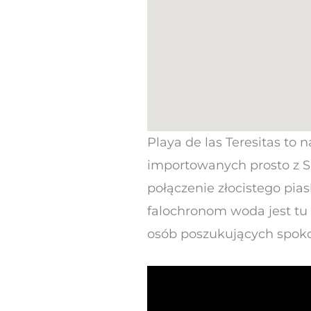
Playa de las Teresitas to 
importowanych prosto z Sa
połączenie złocistego pias
falochronom woda jest tu 
osób poszukujących spoko