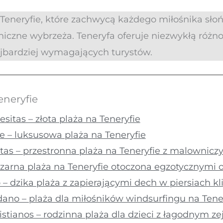
 Teneryfie, które zachwycą każdego miłośnika słoń
iczne wybrzeża. Teneryfa oferuje niezwykłą różno
jbardziej wymagających turystów.
eneryfie
esitas – złota plaża na Teneryfie
e – luksusowa plaża na Teneryfie
stas – przestronna plaża na Teneryfie z malownic
 czarna plaża na Teneryfie otoczona egzotycznymi
 – dzika plaża z zapierającymi dech w piersiach kl
dano – plaża dla miłośników windsurfingu na Tene
istianos – rodzinna plaża dla dzieci z łagodnym z