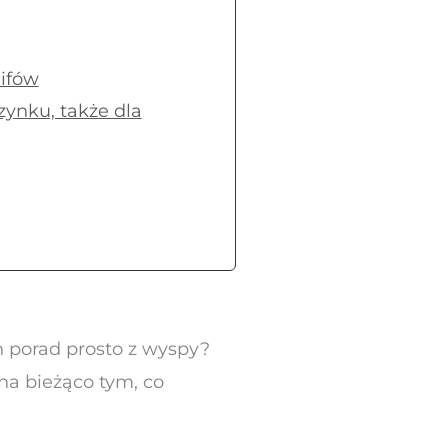
lifów
zynku, także dla
h porad prosto z wyspy?
 na bieżąco tym, co