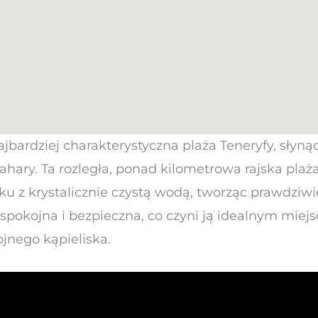
najbardziej charakterystyczna plaża Teneryfy, słyn
hary. Ta rozległa, ponad kilometrowa rajska plaża
ku z krystalicznie czystą wodą, tworząc prawdziwie 
spokojna i bezpieczna, co czyni ją idealnym miejs
jnego kąpieliska.