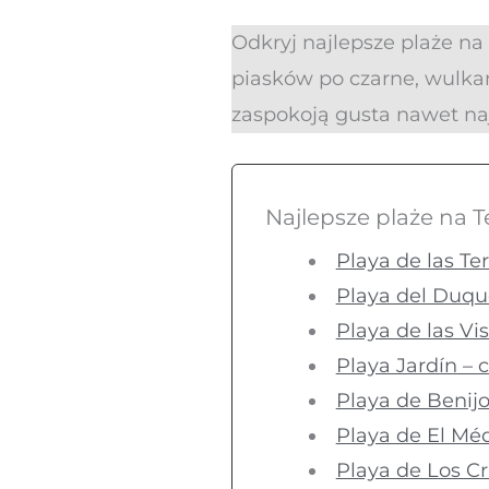
Odkryj najlepsze plaże na
piasków po czarne, wulkan
zaspokoją gusta nawet na
Najlepsze plaże na T
Playa de las Ter
Playa del Duqu
Playa de las Vi
Playa Jardín –
Playa de Benijo
Playa de El Mé
Playa de Los Cr