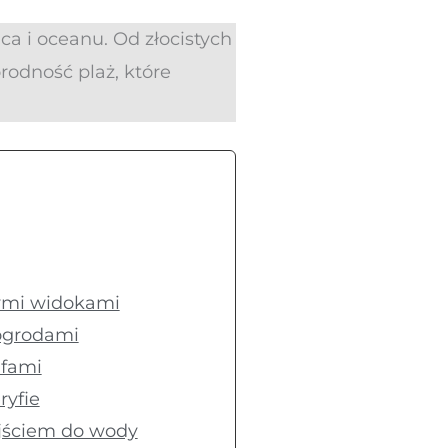
ca i oceanu. Od złocistych
rodność plaż, które
zymi widokami
 ogrodami
ifami
ryfie
ejściem do wody