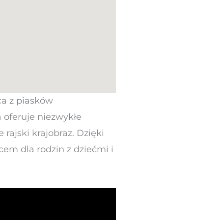
ąca z piasków
 oferuje niezwykłe
rajski krajobraz. Dzięki
cem dla rodzin z dziećmi i