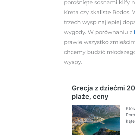
porośnięte sosnami klify 
Kreta czy skaliste Rodo
trzech wysp najlepiej dop
wygody. W porównaniu z
prawie wszystko zmieścimy
chcemy budzić młodszego 
wyspy.