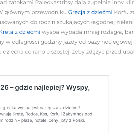
nad zatokami Paleokastritsy dają zupełnie inny k
s. W głównym przewodniku
Grecja z dziećmi
Korfu z
asowanych do rodzin szukających łagodnej zieleni
Kretą z dziećmi
wyspa wypada mniej rozległa, ba
 w odległości godziny jazdy od bazy noclegowej. 
dziecka co rano o szóstej, żeby zdążyć przed upa