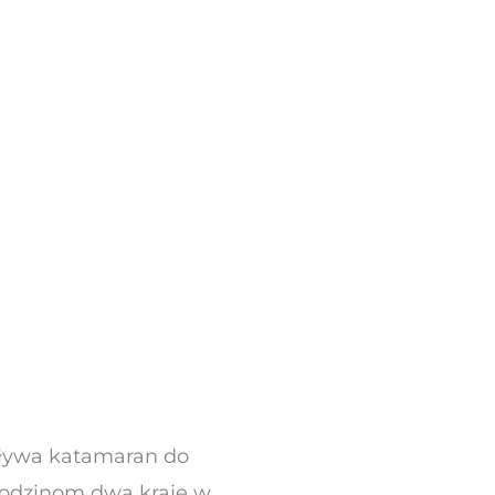
dpływa katamaran do
 rodzinom dwa kraje w