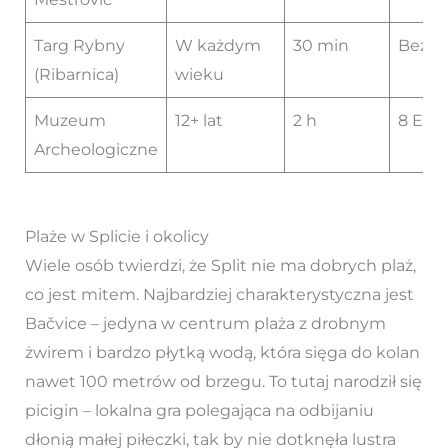
Targ Rybny
W każdym
30 min
Bezpł
(Ribarnica)
wieku
Muzeum
12+ lat
2 h
8 EUR
Archeologiczne
Plaże w Splicie i okolicy
Wiele osób twierdzi, że Split nie ma dobrych plaż,
co jest mitem. Najbardziej charakterystyczna jest
Bačvice – jedyna w centrum plaża z drobnym
żwirem i bardzo płytką wodą, która sięga do kolan
nawet 100 metrów od brzegu. To tutaj narodził się
picigin – lokalna gra polegająca na odbijaniu
dłonią małej piłeczki, tak by nie dotknęła lustra