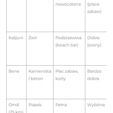
nowoczesna
(place
zabaw)
Kašjuni
Żwir
Podstawowa
Dobra
(beach bar)
(sosny)
Bene
Kamienista
Plac zabaw,
Bardzo
/ beton
korty
dobra
Omiš
Piasek
Pełna
Wybitna
(25 km)