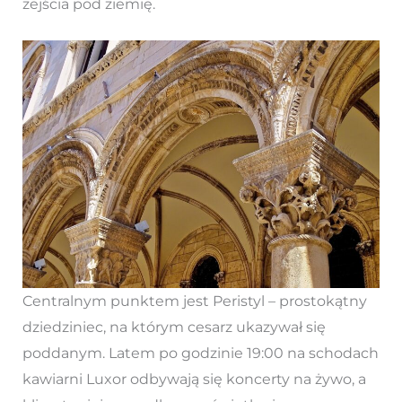
zejścia pod ziemię.
Centralnym punktem jest Peristyl – prostokątny
dziedziniec, na którym cesarz ukazywał się
poddanym. Latem po godzinie 19:00 na schodach
kawiarni Luxor odbywają się koncerty na żywo, a