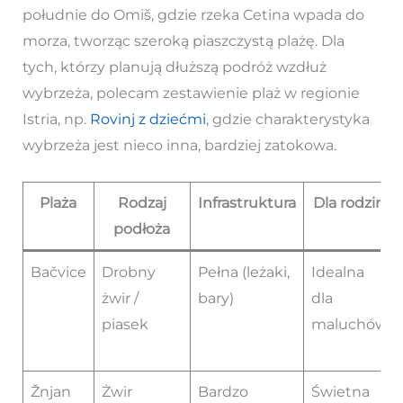
południe do Omiš, gdzie rzeka Cetina wpada do
morza, tworząc szeroką piaszczystą plażę. Dla
tych, którzy planują dłuższą podróż wzdłuż
wybrzeża, polecam zestawienie plaż w regionie
Istria, np.
Rovinj z dziećmi
, gdzie charakterystyka
wybrzeża jest nieco inna, bardziej zatokowa.
Plaża
Rodzaj
Infrastruktura
Dla rodzin
podłoża
Bačvice
Drobny
Pełna (leżaki,
Idealna
żwir /
bary)
dla
piasek
maluchów
Žnjan
Żwir
Bardzo
Świetna