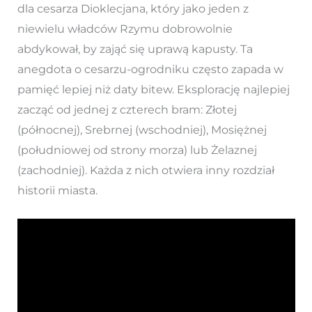
dla cesarza Dioklecjana, który jako jeden z
niewielu władców Rzymu dobrowolnie
abdykował, by zająć się uprawą kapusty. Ta
anegdota o cesarzu-ogrodniku często zapada w
pamięć lepiej niż daty bitew. Eksplorację najlepiej
zacząć od jednej z czterech bram: Złotej
(północnej), Srebrnej (wschodniej), Mosiężnej
(południowej od strony morza) lub Żelaznej
(zachodniej). Każda z nich otwiera inny rozdział
historii miasta.