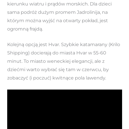
kierunku wiatru i prądów morskich. Dla dzieci
sama podróż dużym promem Jadrolinija, na
którym można wyjść na otwarty pokład, jest
ogromną frajdą.
Kolejną opcją jest Hvar. Szybkie katamarany (Krilo
Shipping) docierają do miasta Hvar w 55-60
minut. To miasto weneckiej elegancji, ale z
dziećmi warto wybrać się tam w czerwcu, by
zobaczyć (i poczuć) kwitnące pola lawendy.