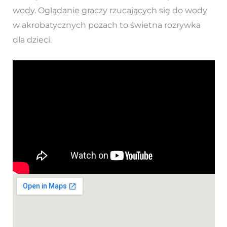
wody. Oglądanie graczy rzucających się do wody
w akrobatycznych pozach to świetna rozrywka
dla dzieci.