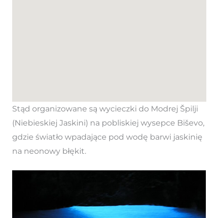
Stąd organizowane są wycieczki do Modrej Špilji
(Niebieskiej Jaskini) na pobliskiej wysepce Biševo,
gdzie światło wpadające pod wodę barwi jaskinię
na neonowy błękit.