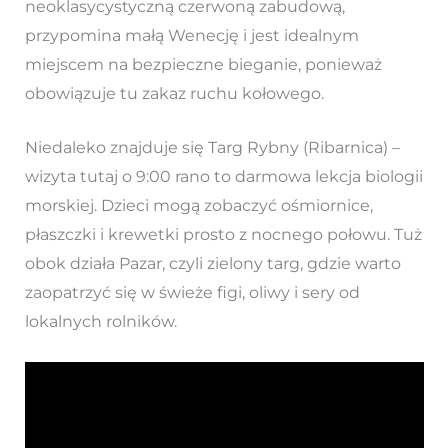
neoklasycystyczną czerwoną zabudową,
przypomina małą Wenecję i jest idealnym
miejscem na bezpieczne bieganie, ponieważ
obowiązuje tu zakaz ruchu kołowego.
Niedaleko znajduje się Targ Rybny (Ribarnica) –
wizyta tutaj o 9:00 rano to darmowa lekcja biologii
morskiej. Dzieci mogą zobaczyć ośmiornice,
płaszczki i krewetki prosto z nocnego połowu. Tuż
obok działa Pazar, czyli zielony targ, gdzie warto
zaopatrzyć się w świeże figi, oliwy i sery od
lokalnych rolników.