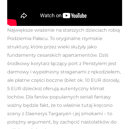
Największe wrażenie na starszych dzieciach robią
Podziemia Pałacu. To oryginalne rzymskie
struktury, które przez wieki służyły jako
fundamenty cesarskich apartamentów. Dziś
środkowy korytarz łączący port z Peristylem jest
darmowy i wypełniony straganami z rękodziełem,
ale płatne części boczne (bilet ok. 10 EUR dorosły,
5 EUR dziecko) oferują autentyczny klimat
lochów. Dla fanów popularnych seriali fantasy
ważny będzie fakt, że to właśnie tutaj kręcono
sceny z Daenerys Targaryen i jej smokami – to
potężny argument, by zachęcić nastolatków do