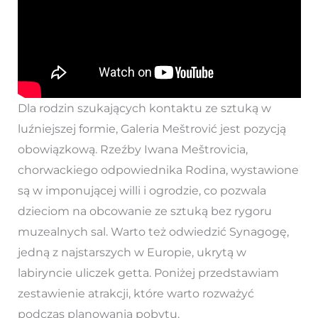
Dla rodzin szukających kontaktu ze sztuką w
luźniejszej formie, Galeria Meštrović jest pozycją
obowiązkową. Rzeźby Iwana Meštrovicia,
chorwackiego odpowiednika Rodina, wystawione
są w imponującej willi i ogrodzie, co pozwala
dzieciom na obcowanie ze sztuką bez rygoru
muzealnych sal. Warto też odwiedzić Synagogę,
jedną z najstarszych w Europie, ukrytą w
labiryncie uliczek getta. Poniżej przedstawiam
zestawienie atrakcji, które warto rozważyć
podczas planowania pobytu.