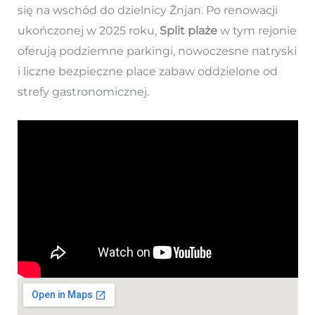
się na wschód do dzielnicy Žnjan. Po renowacji
ukończonej w 2025 roku,
Split plaże
w tym rejonie
oferują podziemne parkingi, nowoczesne natryski
i liczne bezpieczne place zabaw oddzielone od
strefy gastronomicznej.