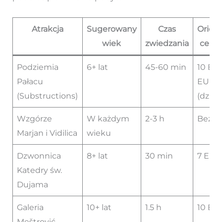
Atrakcja
Sugerowany
Czas
Orien
wiek
zwiedzania
cena 
Podziemia
6+ lat
45-60 min
10 EUR
Pałacu
EUR
(Substructions)
(dziec
Wzgórze
W każdym
2-3 h
Bezpł
Marjan i Vidilica
wieku
Dzwonnica
8+ lat
30 min
7 EUR
Katedry św.
Dujama
Galeria
10+ lat
1.5 h
10 EU
Meštrović