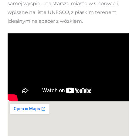
samej wyspie – najstarsze miasto w Chorwacji,
wpisane na listę UNESCO, z płaskim terenem
idealnym na spacer z wózkiem.