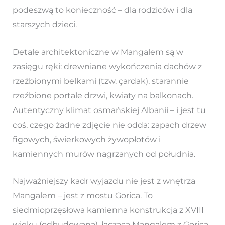
podeszwą to konieczność – dla rodziców i dla
starszych dzieci.
Detale architektoniczne w Mangalem są w
zasięgu ręki: drewniane wykończenia dachów z
rzeźbionymi belkami (tzw. çardak), starannie
rzeźbione portale drzwi, kwiaty na balkonach.
Autentyczny klimat osmańskiej Albanii – i jest tu
coś, czego żadne zdjęcie nie odda: zapach drzew
figowych, świerkowych żywopłotów i
kamiennych murów nagrzanych od południa.
Najważniejszy kadr wyjazdu nie jest z wnętrza
Mangalem – jest z mostu Gorica. To
siedmioprzęsłowa kamienna konstrukcja z XVIII
wieku (odbudowana), łącząca Mangalem z Goricą.