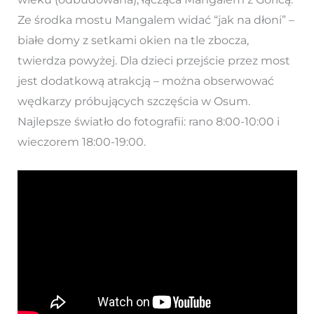
Ze środka mostu Mangalem widać “jak na dłoni” –
białe domy z setkami okien na tle zbocza,
twierdza powyżej. Dla dzieci przejście przez most
jest dodatkową atrakcją – można obserwować
wędkarzy próbujących szczęścia w Osum.
Najlepsze światło do fotografii: rano 8:00-10:00 i
wieczorem 18:00-19:00.