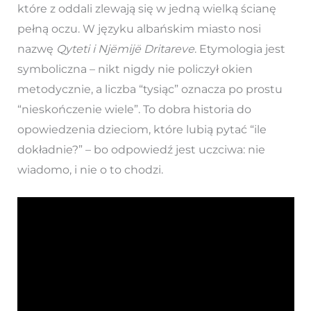
które z oddali zlewają się w jedną wielką ścianę
pełną oczu. W języku albańskim miasto nosi
nazwę
Qyteti i Njëmijë Dritareve
. Etymologia jest
symboliczna – nikt nigdy nie policzył okien
metodycznie, a liczba “tysiąc” oznacza po prostu
“nieskończenie wiele”. To dobra historia do
opowiedzenia dzieciom, które lubią pytać “ile
dokładnie?” – bo odpowiedź jest uczciwa: nie
wiadomo, i nie o to chodzi.