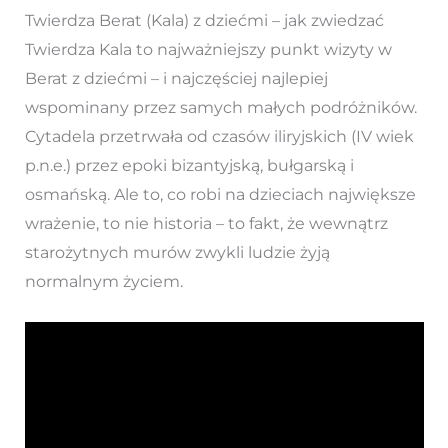
Twierdza Berat (Kala) z dziećmi – jak zwiedzać
Twierdza Kala to najważniejszy punkt wizyty w
Berat z dziećmi – i najczęściej najlepiej
wspominany przez samych małych podróżników.
Cytadela przetrwała od czasów iliryjskich (IV wiek
p.n.e.) przez epoki bizantyjską, bułgarską i
osmańską. Ale to, co robi na dzieciach największe
wrażenie, to nie historia – to fakt, że wewnątrz
starożytnych murów zwykli ludzie żyją
normalnym życiem.