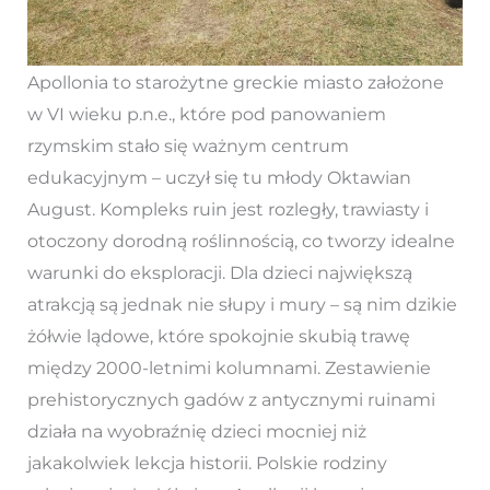
Apollonia to starożytne greckie miasto założone
w VI wieku p.n.e., które pod panowaniem
rzymskim stało się ważnym centrum
edukacyjnym – uczył się tu młody Oktawian
August. Kompleks ruin jest rozległy, trawiasty i
otoczony dorodną roślinnością, co tworzy idealne
warunki do eksploracji. Dla dzieci największą
atrakcją są jednak nie słupy i mury – są nim dzikie
żółwie lądowe, które spokojnie skubią trawę
między 2000-letnimi kolumnami. Zestawienie
prehistorycznych gadów z antycznymi ruinami
działa na wyobraźnię dzieci mocniej niż
jakakolwiek lekcja historii. Polskie rodziny