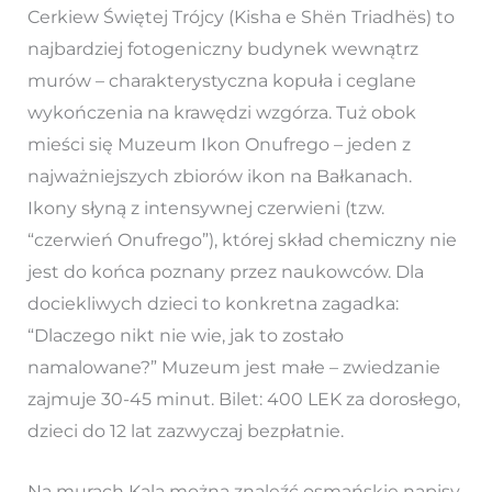
Cerkiew Świętej Trójcy (Kisha e Shën Triadhës) to
najbardziej fotogeniczny budynek wewnątrz
murów – charakterystyczna kopuła i ceglane
wykończenia na krawędzi wzgórza. Tuż obok
mieści się Muzeum Ikon Onufrego – jeden z
najważniejszych zbiorów ikon na Bałkanach.
Ikony słyną z intensywnej czerwieni (tzw.
“czerwień Onufrego”), której skład chemiczny nie
jest do końca poznany przez naukowców. Dla
dociekliwych dzieci to konkretna zagadka:
“Dlaczego nikt nie wie, jak to zostało
namalowane?” Muzeum jest małe – zwiedzanie
zajmuje 30-45 minut. Bilet: 400 LEK za dorosłego,
dzieci do 12 lat zazwyczaj bezpłatnie.
Na murach Kala można znaleźć osmańskie napisy