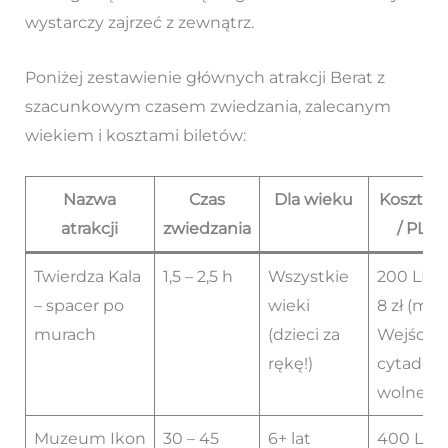
wystarczy zajrzeć z zewnątrz.
Poniżej zestawienie głównych atrakcji Berat z
szacunkowym czasem zwiedzania, zalecanym
wiekiem i kosztami biletów:
Nazwa
Czas
Dla wieku
Koszt (L
atrakcji
zwiedzania
/ PLN)
Twierdza Kala
1,5 – 2,5 h
Wszystkie
200 LEK 
– spacer po
wieki
8 zł (mur
murach
(dzieci za
Wejście 
rękę!)
cytadeli
wolne.
Muzeum Ikon
30 – 45
6+ lat
400 LEK 