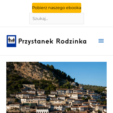
Szukaj
Przejdź
Pobierz naszego ebooka
do
treści
Głó
men