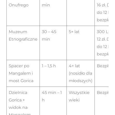
Onufrego
min
16 zł. Dzi
do 12 lat
bezpłatn
Muzeum
30 – 45
5+ lat
300 LEK 
Etnograficzne
min
12 zł. Dzi
do 12 lat
bezpłatn
Spacer po
1 – 1,5 h
4+ lat
Bezpłat
Mangalem i
(nosidło dla
most Gorica
młodszych)
Dzielnica
45 min – 1
Wszystkie
Bezpłat
Gorica +
h
wieki
widok na
Mangalem