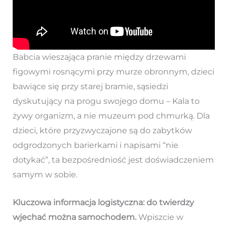
Babcia wieszająca pranie między drzewami
figowymi rosnącymi przy murze obronnym, dzieci
bawiące się przy starej bramie, sąsiedzi
dyskutujący na progu swojego domu – Kala to
żywy organizm, a nie muzeum pod chmurką. Dla
dzieci, które przyzwyczajone są do zabytków
odgrodzonych barierkami i napisami “nie
dotykać”, ta bezpośredniość jest doświadczeniem
samym w sobie.
Kluczowa informacja logistyczna: do twierdzy
wjechać można samochodem.
Wpiszcie w