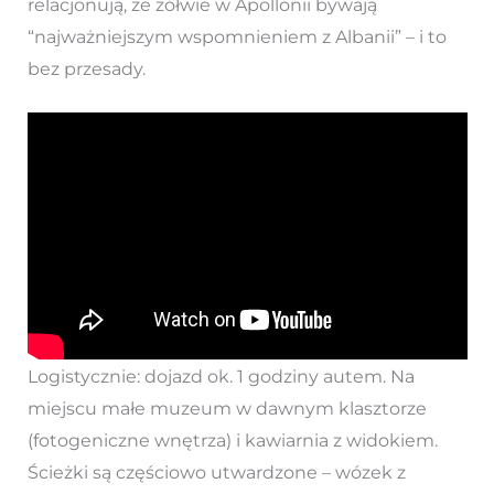
relacjonują, że żółwie w Apollonii bywają
“najważniejszym wspomnieniem z Albanii” – i to
bez przesady.
Logistycznie: dojazd ok. 1 godziny autem. Na
miejscu małe muzeum w dawnym klasztorze
(fotogeniczne wnętrza) i kawiarnia z widokiem.
Ścieżki są częściowo utwardzone – wózek z