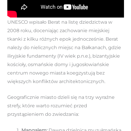
UNESCO wpisało Berat na listę dziedzictwa w
2008 roku, doceniając zachowanie miejskiej
tkanki z kilku różnych epok jednocześnie. Berat
należy do nielicznych miejsc na Bałkanach, gdzie
iliryjskie fundamenty (IV wiek p.n.e.), bizantyjskie
kościoły, osmańskie domy i jugosłowiańskie
centrum nowego miasta koegzystują bez
większych konfliktów architektonicznych.
Geograficznie miasto dzieli się na trzy wyraźne
strefy, które warto rozumieć przed
przystąpieniem do zwiedzania:
Mangalem:
Dawna dzielnica muzułmańska