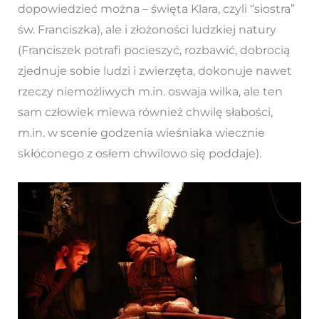
dopowiedzieć można – święta Klara, czyli “siostra”
św. Franciszka), ale i złożoności ludzkiej natury
(Franciszek potrafi pocieszyć, rozbawić, dobrocią
zjednuje sobie ludzi i zwierzęta, dokonuje nawet
rzeczy niemożliwych m.in. oswaja wilka, ale ten
sam człowiek miewa również chwilę słabości,
m.in. w scenie godzenia wieśniaka wiecznie
skłóconego z osłem chwilowo się poddaje).