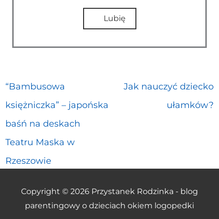
Lubię
“Bambusowa
Jak nauczyć dziecko
księżniczka” – japońska
ułamków?
baśń na deskach
Teatru Maska w
Rzeszowie
Copyright © 2026
Przystanek Rodzinka - blog
parentingowy o dzieciach okiem logopedki