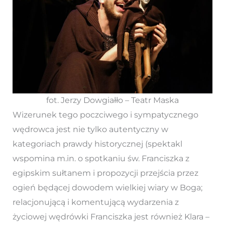
fot. Jerzy Dowgiałło – Teatr Maska
Wizerunek tego poczciwego i sympatycznego
wędrowca jest nie tylko autentyczny w
kategoriach prawdy historycznej (spektakl
wspomina m.in. o spotkaniu św. Franciszka z
egipskim sułtanem i propozycji przejścia przez
ogień będącej dowodem wielkiej wiary w Boga;
relacjonującą i komentującą wydarzenia z
życiowej wędrówki Franciszka jest również Klara –