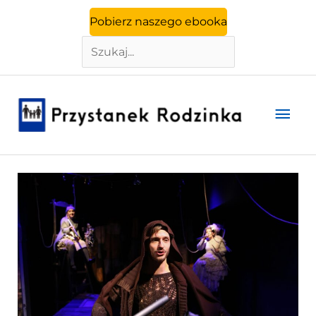
Szukaj
Przejdź
Pobierz naszego ebooka
do
treści
Głó
men