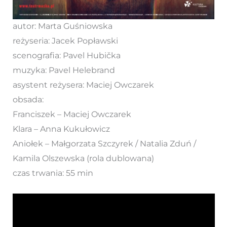
autor: Marta Guśniowska
reżyseria: Jacek Popławski
scenografia: Pavel Hubička
muzyka: Pavel Helebrand
asystent reżysera: Maciej Owczarek
obsada:
Franciszek – Maciej Owczarek
Klara – Anna Kukułowicz
Aniołek – Małgorzata Szczyrek / Natalia Zduń /
Kamila Olszewska (rola dublowana)
czas trwania: 55 min