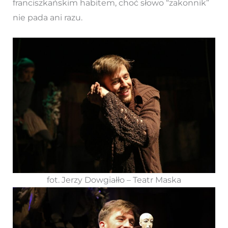
franciszkańskim habitem, choć słowo “zakonnik”
nie pada ani razu.
fot. Jerzy Dowgiałło – Teatr Maska