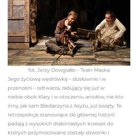
fot. Jerzy Dowgiałło – Teatr Maska
Jego życiową wędrówkę – dosłownie i w
przenośni – odtwarza, radujący się już w
niebie obok Klary i w otoczeniu aniołów, nie kto
inny, jak sam Biedaczyna z Asyżu, już święty. Te
retrospekcje stanowiące tło głównej historii
padają z wysokich drabiniastych krzeseł, do
których przymocowane zostały dzwonki i