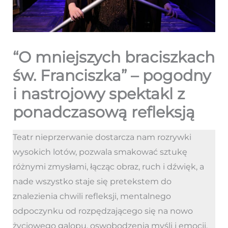
“O mniejszych braciszkach
św. Franciszka” – pogodny
i nastrojowy spektakl z
ponadczasową refleksją
Teatr nieprzerwanie dostarcza nam rozrywki
wysokich lotów, pozwala smakować sztukę
różnymi zmysłami, łącząc obraz, ruch i dźwięk, a
nade wszystko staje się pretekstem do
znalezienia chwili refleksji, mentalnego
odpoczynku od rozpędzającego się na nowo
życiowego galopu, oswobodzenia myśli i emocji,