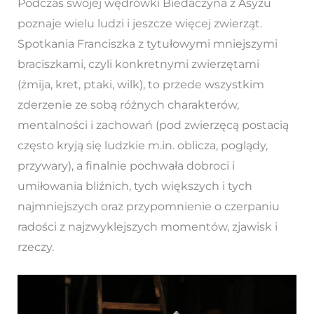
Podczas swojej wędrówki Biedaczyna z Asyżu
poznaje wielu ludzi i jeszcze więcej zwierząt.
Spotkania Franciszka z tytułowymi mniejszymi
braciszkami, czyli konkretnymi zwierzętami
(żmija, kret, ptaki, wilk), to przede wszystkim
zderzenie ze sobą różnych charakterów,
mentalności i zachowań (pod zwierzęcą postacią
często kryją się ludzkie m.in. oblicza, poglądy,
przywary), a finalnie pochwała dobroci i
umiłowania bliźnich, tych większych i tych
najmniejszych oraz przypomnienie o czerpaniu
radości z najzwyklejszych momentów, zjawisk i
rzeczy.