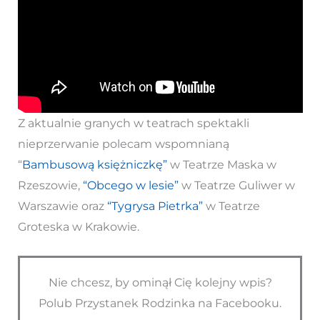
Z aktualnie granych w teatrach spektakli
nieprzerwanie polecam wspomnianą
“
Bambusową księżniczkę”
w Teatrze Maska w
Rzeszowie,
“Obcego w lesie”
w Teatrze Guliwer w
Warszawie oraz
“Tygrysa Pietrka”
w Teatrze
Groteska w Krakowie.
Nie chcesz, by ominął Cię kolejny wpis?
Polub Przystanek Rodzinka na Facebooku.