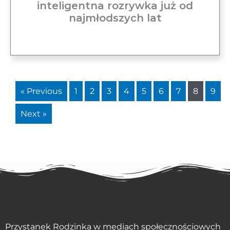
inteligentna rozrywka już od
najmłodszych lat
« Previous
1
2
3
4
5
6
7
8
9
Next »
Przystanek Rodzinka w mediach społecznościowych