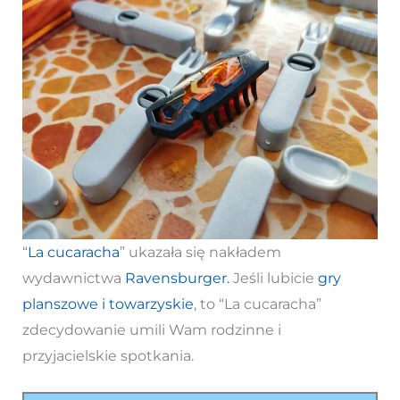
“
La cucaracha
” ukazała się nakładem
wydawnictwa
Ravensburger.
Jeśli lubicie
gry
planszowe i towarzyskie
, to “La cucaracha”
zdecydowanie umili Wam rodzinne i
przyjacielskie spotkania.