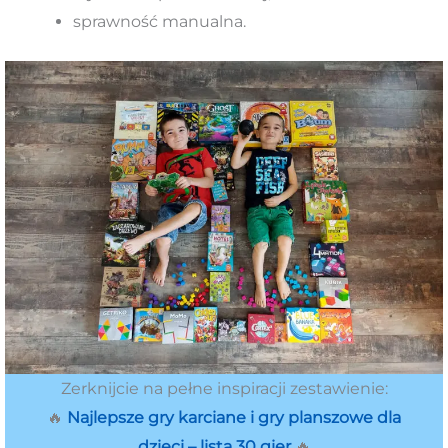
sprawność manualna.
Zerknijcie na pełne inspiracji zestawienie:
🔥
Najlepsze gry karciane i gry planszowe dla
dzieci – lista 30 gier
🔥