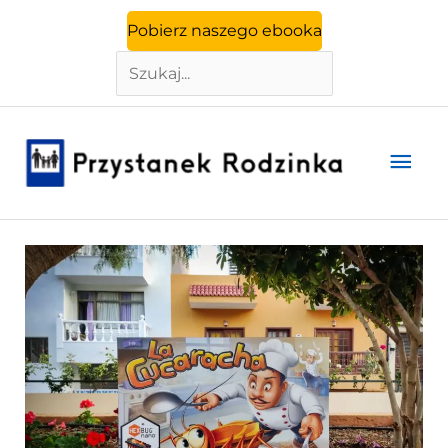
Szukaj
Przejdź
Pobierz naszego ebooka
do
treści
Głó
men