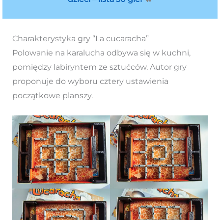
Charakterystyka gry “La cucaracha”
Polowanie na karalucha odbywa się w kuchni,
pomiędzy labiryntem ze sztućców. Autor gry
proponuje do wyboru cztery ustawienia
początkowe planszy.