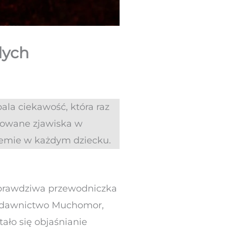
dych
pala ciekawość, która raz
kowane zjawiska w
rzemie w każdym dziecku.
e prawdziwa przewodniczka
 wydawnictwo Muchomor,
ało się objaśnianie