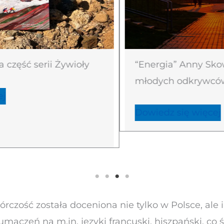
część serii Żywioły
“Energia” Anny Skowr
młodych odkrywców
Dowiedz się więcej
órczość została doceniona nie tylko w Polsce, ale i
umaczeń na m.in. języki francuski, hiszpański, co