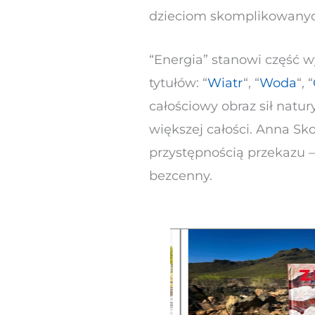
dzieciom skomplikowanych 
“Energia” stanowi część w
tytułów: “
Wiatr
“, “
Woda
“, “
całościowy obraz sił natur
większej całości. Anna S
przystępnością przekazu –
bezcenny.