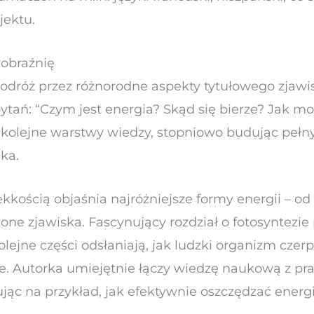
jektu.
yobraźnię
podróż przez różnorodne aspekty tytułowego zjawi
tań: “Czym jest energia? Skąd się bierze? Jak moż
 kolejne warstwy wiedzy, stopniowo budując pełn
ka.
kością objaśnia najróżniejsze formy energii – od 
żone zjawiska. Fascynujący rozdział o fotosyntezie 
olejne części odsłaniają, jak ludzki organizm czer
uje. Autorka umiejętnie łączy wiedzę naukową z p
jąc na przykład, jak efektywnie oszczędzać ener