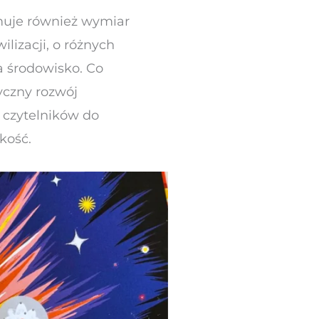
jmuje również wymiar
ilizacji, o różnych
a środowisko. Co
yczny rozwój
h czytelników do
kość.