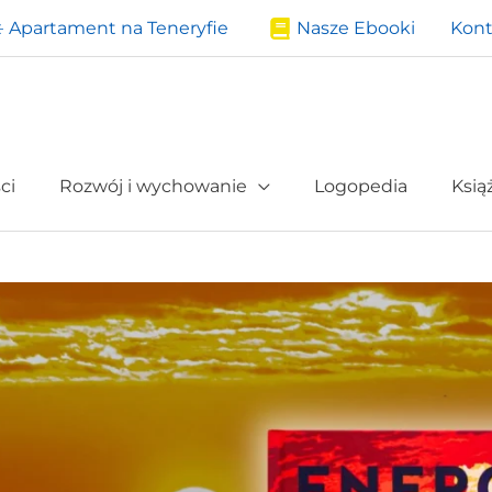
️ Apartament na Teneryfie
Nasze Ebooki
Kont
ci
Rozwój i wychowanie
Logopedia
Ksią