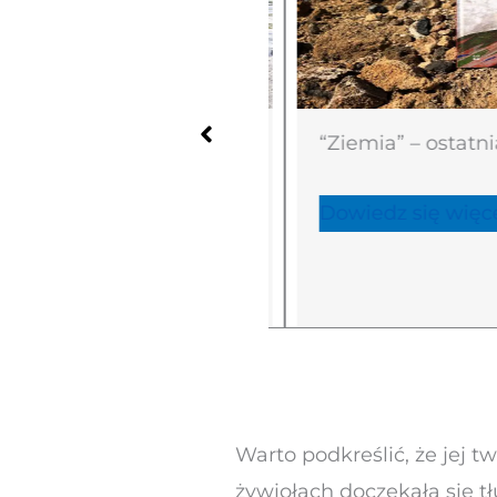
ormatowy i
“Ziemia” – ostatnia 
y album o wodzie –
Dowiedz się więcej
ej
Warto podkreślić, że jej tw
żywiołach doczekała się tł