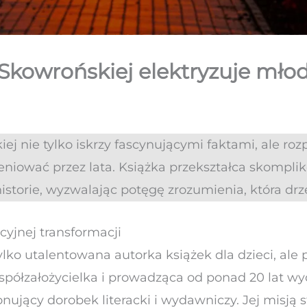
 Skowrońskiej elektryzuje mło
j nie tylko iskrzy fascynującymi faktami, ale roz
niować przez lata. Książka przekształca skompli
historie, wyzwalając potęgę zrozumienia, która d
cyjnej transformacji
lko utalentowana autorka książek dla dzieci, al
współzałożycielka i prowadząca od ponad 20 lat
jący dorobek literacki i wydawniczy. Jej misją st