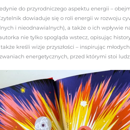
 jedynie do przyrodniczego aspektu energii – obe
zytelnik dowiaduje się o roli energii w rozwoju cyw
lnych i nieodnawialnych), a także o ich wpływie n
autorka nie tylko spogląda wstecz, opisując histor
 także kreśli wizje przyszłości – inspirując młodyc
waniach energetycznych, przed którymi stoi ludz