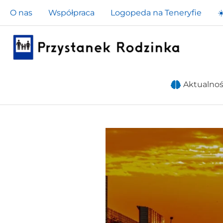
Przejdź
O nas
Współpraca
Logopeda na Teneryfie
☀
do
treści
Aktualnoś