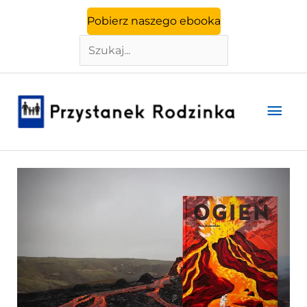
Szukaj
Przejdź
Pobierz naszego ebooka
do
treści
Głó
men