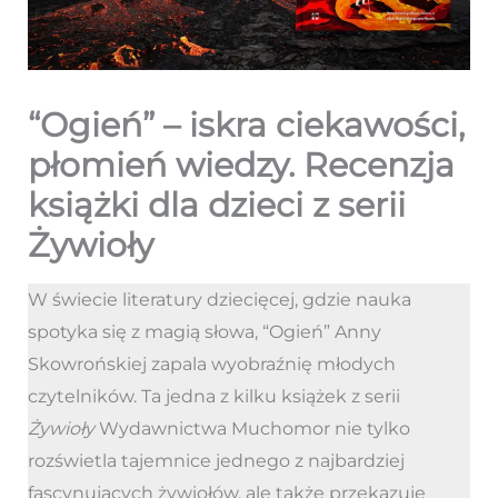
“Ogień” – iskra ciekawości,
płomień wiedzy. Recenzja
książki dla dzieci z serii
Żywioły
W świecie literatury dziecięcej, gdzie nauka
spotyka się z magią słowa, “Ogień” Anny
Skowrońskiej zapala wyobraźnię młodych
czytelników. Ta jedna z kilku książek z serii
Żywioły
Wydawnictwa Muchomor nie tylko
rozświetla tajemnice jednego z najbardziej
fascynujących żywiołów, ale także przekazuje