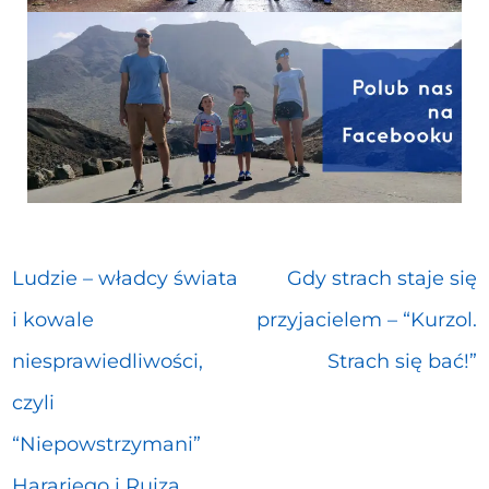
Ludzie – władcy świata
Gdy strach staje się
i kowale
przyjacielem – “Kurzol.
niesprawiedliwości,
Strach się bać!”
czyli
“Niepowstrzymani”
Harariego i Ruiza