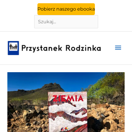
Szukaj
Przejdź
Pobierz naszego ebooka
do
treści
Głó
men