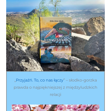
„
Przyjaźń. To, co nas łączy
” – słodko-gorzka
prawda o najpiękniejszej z międzyludzkich
relacji