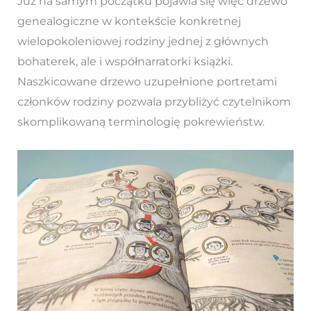
Już na samym początku pojawia się więc drzewo
genealogiczne w kontekście konkretnej
wielopokoleniowej rodziny jednej z głównych
bohaterek, ale i współnarratorki książki.
Naszkicowane drzewo uzupełnione portretami
członków rodziny pozwala przybliżyć czytelnikom
skomplikowaną terminologię pokrewieństw.