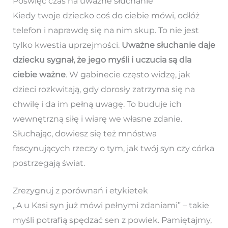
Poświęć czas na uważne słuchanie
Kiedy twoje dziecko coś do ciebie mówi, odłóż
telefon i naprawdę się na nim skup. To nie jest
tylko kwestia uprzejmości.
Uważne słuchanie daje
dziecku sygnał, że jego myśli i uczucia są dla
ciebie ważne
. W gabinecie często widzę, jak
dzieci rozkwitają, gdy dorosły zatrzyma się na
chwilę i da im pełną uwagę. To buduje ich
wewnętrzną siłę i wiarę we własne zdanie.
Słuchając, dowiesz się też mnóstwa
fascynujących rzeczy o tym, jak twój syn czy córka
postrzegają świat.
Zrezygnuj z porównań i etykietek
„A u Kasi syn już mówi pełnymi zdaniami” – takie
myśli potrafią spędzać sen z powiek. Pamiętajmy,