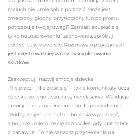
stoi jakaś potrzeba lub trudna emocja, z którą
maluch nie umie sobie poradzić. Może jest
zmęczony, głodny, przytłoczony lub po prostu
potrzebuje twojej uwagi? Zamiast skupiać się
tylko na „naprawieniu” zachowania, spróbuj
odkryć, co je wywołało.
Rozmowa o przyczynach
jest często ważniejsza niż dyscyplinowanie
skutków
.
Zaakceptuj i nazwij emocje dziecka
„Nie płacz”, „Nie złość się” – takie komunikaty uczą
dziecko, że jego uczucia są niewłaściwe. Walidacja
emocji to coś zupełnie innego. To powiedzenie:
„Widzę, że jest ci smutno, bo Kasia wyjechała”,
albo „Rozumiem, że się zezłościłeś, gdy brat zabrał
ci zabawkę”. To nie oznacza przyzwolenia na