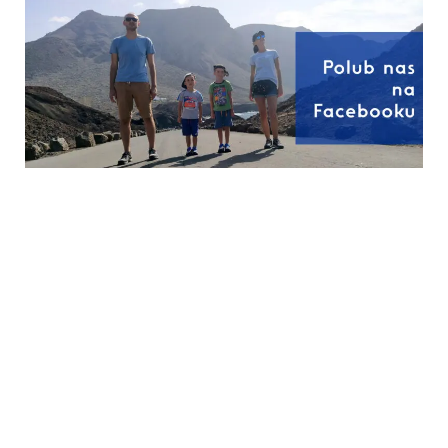
Czy stres jest
Dlaczego szkoła bywa
zaraźliwy? Jak go
piekłem dla
zatrzymać w rodzinie
autystycznego
dziecka? Wyjaśniamy
sensoryczny chaos