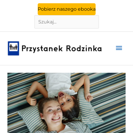
Szukaj
Przejdź
Pobierz naszego ebooka
do
treści
Głó
men