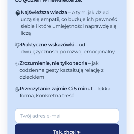
Co tydzień w newsletterze:
🧠
Najświeższa wiedza
– o tym, jak dzieci
uczą się empatii, co buduje ich pewność
siebie i które umiejętności naprawdę się
liczą
💡
Praktyczne wskazówki
– od
dwujęzyczności po rozwój emocjonalny
✨
Zrozumienie, nie tylko teoria
– jak
codzienne gesty kształtują relację z
dzieckiem
☕
Przeczytanie zajmie Ci 5 minut
– lekka
forma, konkretna treść
Tak, chcę! ✨