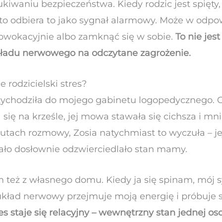
kiwaniu bezpieczeństwa. Kiedy rodzic jest spięt
sto odbiera to jako sygnał alarmowy. Może w odpow
owokacyjnie albo zamknąć się w sobie.
To nie jes
kładu nerwowego na odczytane zagrożenie.
e rodzicielski stres?
zychodziła do mojego gabinetu logopedycznego. G
 się na krześle, jej mowa stawała się cichsza i m
nutach rozmowy, Zosia natychmiast to wyczuła – je
 ciało dosłownie odzwierciedlało stan mamy.
 też z własnego domu. Kiedy ja się spinam, mój s
układ nerwowy przejmuje moją energię i próbuje s
es staje się relacyjny – wewnętrzny stan jednej os