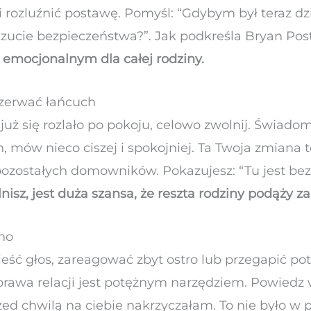
 i rozluźnić postawę. Pomyśl: “Gdybym był teraz dz
ucie bezpieczeństwa?”. Jak podkreśla Bryan Post
 emocjonalnym dla całej rodziny.
przerwać łańcuch
 już się rozlało po pokoju, celowo zwolnij. Świad
, mów nieco ciszej i spokojniej. Ta Twoja zmiana 
zostałych domowników. Pokazujesz: “Tu jest bez
olnisz, jest duża szansa, że reszta rodziny podąży
śno
ść głos, zareagować zbyt ostro lub przegapić po
aprawa relacji jest potężnym narzędziem. Powiedz 
rzed chwilą na ciebie nakrzyczałam. To nie było w