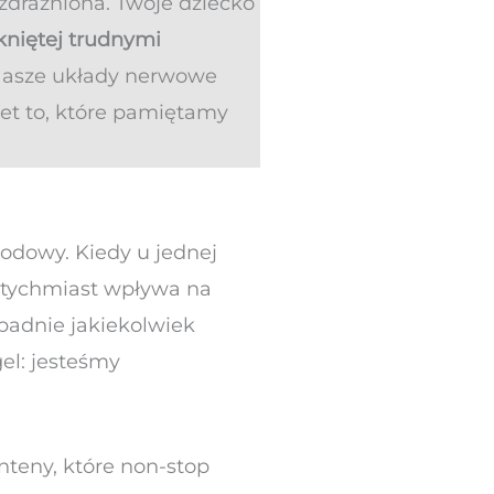
ozdrażniona. Twoje dziecko
kniętej trudnymi
asze układy nerwowe
wet to, które pamiętamy
odowy. Kiedy u jednej
natychmiast wpływa na
padnie jakiekolwiek
gel: jesteśmy
anteny, które non-stop