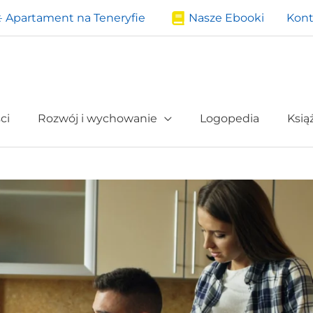
️ Apartament na Teneryfie
Nasze Ebooki
Kont
ci
Rozwój i wychowanie
Logopedia
Ksią