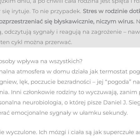
im dniu, a po chwili cała rodzina jest spięta i r
się irytuje. To nie przypadek.
Stres w rodzinie dot
ozprzestrzeniać się błyskawicznie, niczym wirus.
N
ą, odczytują sygnały i reagują na zagrożenie – na
e ten cykl można przerwać.
 osoby wpływa na wszystkich?
nalna atmosfera w domu działa jak termostat pog
 gniew, lęk, poczucie bezradności – jej “pogoda” 
ia. Inni członkowie rodziny to wyczuwają, zanim 
sonalna neurobiologia, o której pisze Daniel J. Sie
erać emocjonalne sygnały w ułamku sekundy.
e wyczulone. Ich mózgi i ciała są jak superczułe 