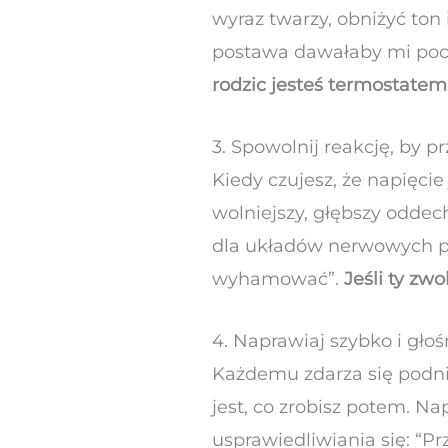
wyraz twarzy, obniżyć ton
postawa dawałaby mi pocz
rodzic jesteś termostatem
3. Spowolnij reakcję, by 
Kiedy czujesz, że napięcie
wolniejszy, głębszy oddech
dla układów nerwowych po
wyhamować”.
Jeśli ty zw
4. Naprawiaj szybko i gło
Każdemu zdarza się podnie
jest, co zrobisz potem. N
usprawiedliwiania się: “P