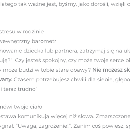
atego tak ważne jest, byśmy, jako dorośli, wzięli
 stresu w rodzinie
 wewnętrzny barometr
owanie dziecka lub partnera, zatrzymaj się na u
zuję?”. Czy jesteś spokojny, czy może twoje serce bi
zy może budzi w tobie stare obawy?
Nie możesz sk
wany.
Czasem potrzebujesz chwili dla siebie, głęb
 teraz trudno”.
mówi twoje ciało
postawa komunikują więcej niż słowa. Zmarszczone 
ygnał: “Uwaga, zagrożenie!”. Zanim coś powiesz, 