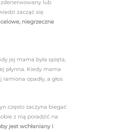
y, zdenerwowany lub
iedzi zacząć się
t celowe, niegrzeczne
dy jej mama była spięta,
niej płynna. Kiedy mama
j ramiona opadły, a głos
yn często zaczyna biegać
obie z nią poradzić na
oby jest wchłaniany i