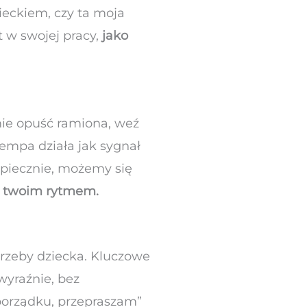
ieckiem, czy ta moja
 w swojej pracy,
jako
omie opuść ramiona, weź
tempa działa jak sygnał
piecznie, możemy się
 za twoim rytmem.
trzeby dziecka. Kluczowe
wyraźnie, bez
 porządku, przepraszam”