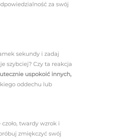
 odpowiedzialność za swój
łamek sekundy i zadaj
je szybciej? Czy ta reakcja
utecznie uspokoić innych,
okiego oddechu lub
czoło, twardy wzrok i
spróbuj zmiękczyć swój