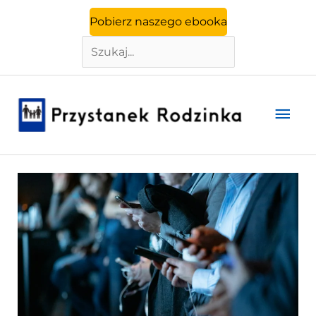
Szukaj
Przejdź
Pobierz naszego ebooka
do
treści
Głó
men