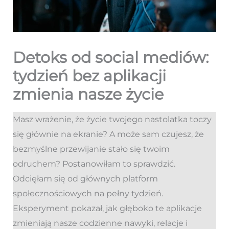
Detoks od social mediów:
tydzień bez aplikacji
zmienia nasze życie
Masz wrażenie, że życie twojego nastolatka toczy
się głównie na ekranie? A może sam czujesz, że
bezmyślne przewijanie stało się twoim
odruchem? Postanowiłam to sprawdzić.
Odcięłam się od głównych platform
społecznościowych na pełny tydzień.
Eksperyment pokazał, jak głęboko te aplikacje
zmieniają nasze codzienne nawyki, relacje i