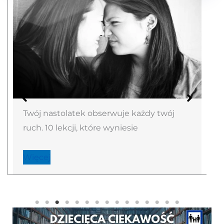
Twój nastolatek obserwuje każdy twój
ruch. 10 lekcji, które wyniesie
Więcej