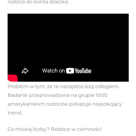
rodzica do konta dziecka.
Problem w tym, że te narzędzia leżą odłogiem.
Badanie przeprowadzone na grupie 1000
amerykańskich rodziców pokazuje niepokojący
trend.
Co mówią liczby? Rodzice w ciemności