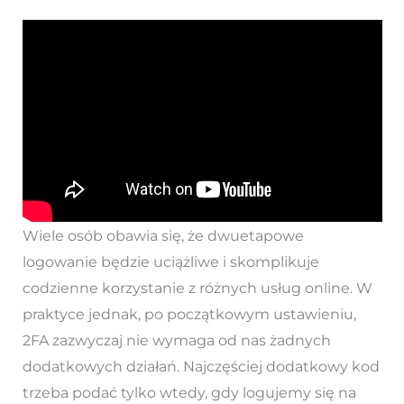
Wiele osób obawia się, że dwuetapowe
logowanie będzie uciążliwe i skomplikuje
codzienne korzystanie z różnych usług online. W
praktyce jednak, po początkowym ustawieniu,
2FA zazwyczaj nie wymaga od nas żadnych
dodatkowych działań. Najczęściej dodatkowy kod
trzeba podać tylko wtedy, gdy logujemy się na