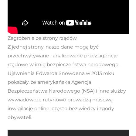
Zagrożenie ze strony rządów
Z jednej strony, nasze dane mogą być
przechwytywane i analizowane przez agencje
rządowe w imię bezpieczeństwa narodowego.
Ujawnienia Edwarda Snowdena w 2013 roku
pokazały, że amerykańska Agencja
Bezpieczeństwa Narodowego (NSA) i inne służby
wywiadowcze rutynowo prowadzą masową
inwigilację online, często bez wiedzy i zgody
obywateli.