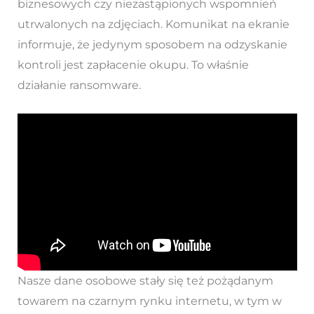
biznesowych czy niezastąpionych wspomnień
utrwalonych na zdjęciach. Komunikat na ekranie
informuje, że jedynym sposobem na odzyskanie
kontroli jest zapłacenie okupu. To właśnie
działanie ransomware.
Nasze dane osobowe stały się też pożądanym
towarem na czarnym rynku internetu, w tym w