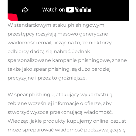
W standardowym ataku phishingowym,
przestępcy rozsyłają masowo generyczne
wiadomości email, licząc na to, że niektórzy
odbiorcy dadzą się nabrać. Jednak
spersonalizowane kampanie phishingowe, znane
także jako spear phishing, są dużo bardziej
precyzyjne i przez to groźniejsze.
W spear phishingu, atakujący wykorzystują
zebrane wcześniej informacje o ofierze, aby
stworzyć wysoce przekonującą wiadomość.
Wiedząc, jakie produkty kupujemy online, oszust
może spreparować wiadomość podszywającą się