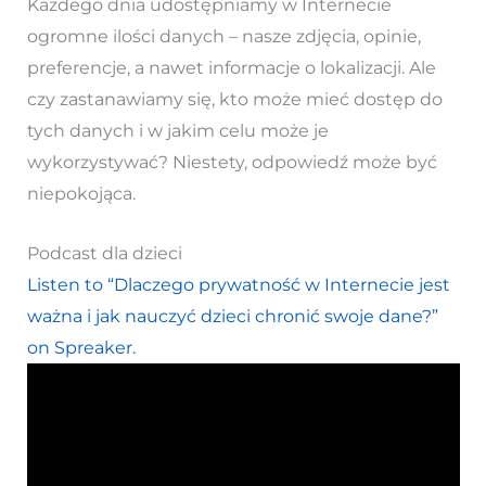
Każdego dnia udostępniamy w Internecie
ogromne ilości danych – nasze zdjęcia, opinie,
preferencje, a nawet informacje o lokalizacji. Ale
czy zastanawiamy się, kto może mieć dostęp do
tych danych i w jakim celu może je
wykorzystywać? Niestety, odpowiedź może być
niepokojąca.
Podcast dla dzieci
Listen to “Dlaczego prywatność w Internecie jest
ważna i jak nauczyć dzieci chronić swoje dane?”
on Spreaker.