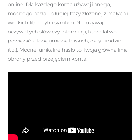
online. Dla każdego konta używaj innego,
mocnego hasła – długiej frazy złożonej z małych i
wielkich liter, cyfr i symboli. Nie używaj
oczywistych słów czy informacji, które łatwo
powiązać z Tobą (imiona bliskich, daty urodzin
itp.). Mocne, unikalne hasło to Twoja główna linia
obrony przed przejęciem konta.