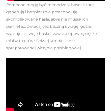
Pomocne mogą być menedżery haseł, które
generują i bezpiecznie przechowują
skomplikowane hasła, abyś nie musiał ich
pamiętać. Zwracaj też baczną uwagę, gdzie
wpisujesz swoje hasła – zawsze upewnij się, że
robisz to na właściwej stronie, a nie
spreparowanej witrynie phishingowej.