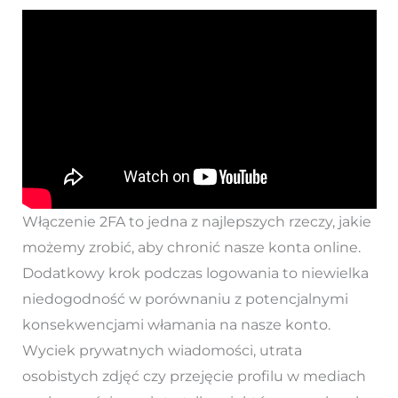
Włączenie 2FA to jedna z najlepszych rzeczy, jakie
możemy zrobić, aby chronić nasze konta online.
Dodatkowy krok podczas logowania to niewielka
niedogodność w porównaniu z potencjalnymi
konsekwencjami włamania na nasze konto.
Wyciek prywatnych wiadomości, utrata
osobistych zdjęć czy przejęcie profilu w mediach