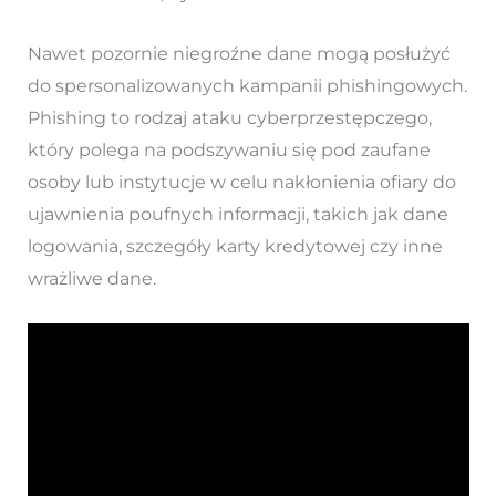
Nawet pozornie niegroźne dane mogą posłużyć
do spersonalizowanych kampanii phishingowych.
Phishing to rodzaj ataku cyberprzestępczego,
który polega na podszywaniu się pod zaufane
osoby lub instytucje w celu nakłonienia ofiary do
ujawnienia poufnych informacji, takich jak dane
logowania, szczegóły karty kredytowej czy inne
wrażliwe dane.