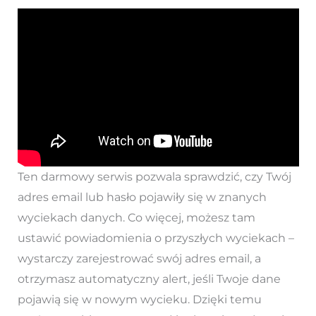
Ten darmowy serwis pozwala sprawdzić, czy Twój
adres email lub hasło pojawiły się w znanych
wyciekach danych. Co więcej, możesz tam
ustawić powiadomienia o przyszłych wyciekach –
wystarczy zarejestrować swój adres email, a
otrzymasz automatyczny alert, jeśli Twoje dane
pojawią się w nowym wycieku. Dzięki temu