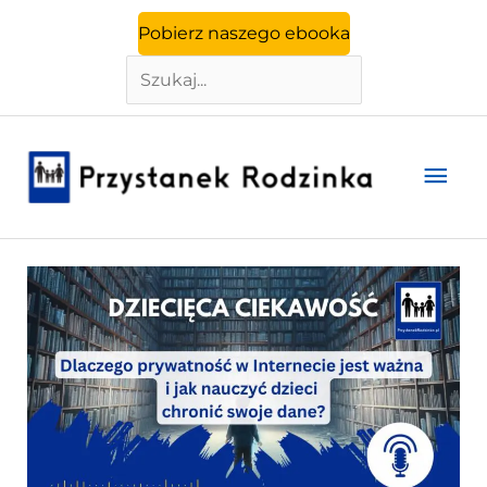
Szukaj
Przejdź
Pobierz naszego ebooka
do
treści
Głó
men