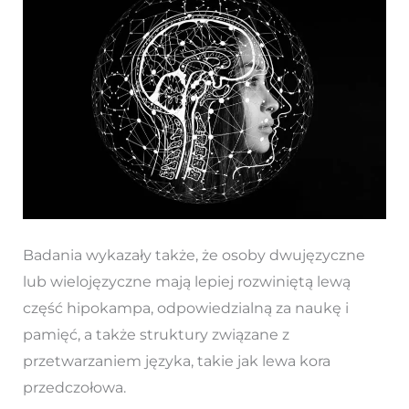
Badania wykazały także, że osoby dwujęzyczne
lub wielojęzyczne mają lepiej rozwiniętą lewą
część hipokampa, odpowiedzialną za naukę i
pamięć, a także struktury związane z
przetwarzaniem języka, takie jak lewa kora
przedczołowa.