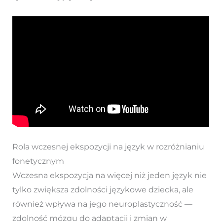
Rola wczesnej ekspozycji na język w rozróżnianiu
fonetycznym
Wczesna ekspozycja na więcej niż jeden język nie
tylko zwiększa zdolności językowe dziecka, ale
również wpływa na jego neuroplastyczność —
zdolność mózgu do adaptacji i zmian w