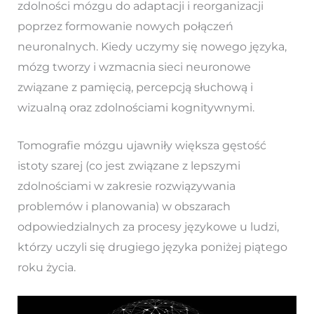
zdolności mózgu do adaptacji i reorganizacji
poprzez formowanie nowych połączeń
neuronalnych. Kiedy uczymy się nowego języka,
mózg tworzy i wzmacnia sieci neuronowe
związane z pamięcią, percepcją słuchową i
wizualną oraz zdolnościami kognitywnymi.
Tomografie mózgu ujawniły większa gęstość
istoty szarej (co jest związane z lepszymi
zdolnościami w zakresie rozwiązywania
problemów i planowania) w obszarach
odpowiedzialnych za procesy językowe u ludzi,
którzy uczyli się drugiego języka poniżej piątego
roku życia.