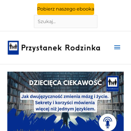
Szukaj
Przejdź
Pobierz naszego ebooka
do
treści
Głó
men