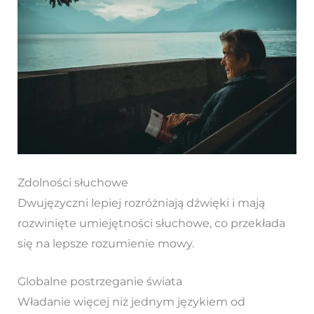
Zdolności słuchowe
Dwujęzyczni lepiej rozróżniają dźwięki i mają
rozwinięte umiejętności słuchowe, co przekłada
się na lepsze rozumienie mowy.
Globalne postrzeganie świata
Władanie więcej niż jednym językiem od