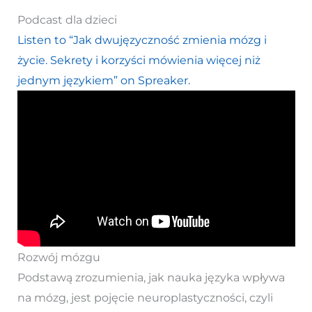
Podcast dla dzieci
Listen to “Jak dwujęzyczność zmienia mózg i
życie. Sekrety i korzyści mówienia więcej niż
jednym językiem” on Spreaker.
Rozwój mózgu
Podstawą zrozumienia, jak nauka języka wpływa
na mózg, jest pojęcie neuroplastyczności, czyli