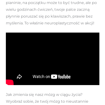
pianinie, na początku może to być trudne, ale po
wielu godzinach ćwiczeń, twoje palce zaczną
płynnie poruszać się po klawiszach, prawie bez
myślenia. To właśnie neuroplastyczność w akcji!
Jak zmienia się nasz mózg w ciągu życia?
Wyobraź sobie, że twój mózg to nieustannie