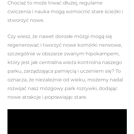
Chociaż to może trwać dłużej, regularne
ćwiczenia i nauka mogą wzmocnić stare ścieżki i
stworzyć nowe.
Czy wiesz, że nawet dorosłe mózgi mogą się
regenerować i tworzyć nowe komórki nerwowe,
szczególnie w obszarze zwanym hipokampem,
który jest jak centralna wieża kontrolna naszego
parku, zarządzająca pamięcią i uczeniem się? To
oznacza, że niezależnie od wieku, możemy nadal
rozwijać nasz mózgowy park rozrywki, dodając
nowe atrakcje i poprawiając stare.