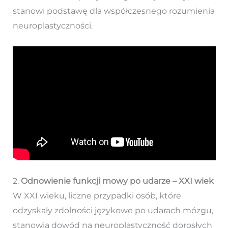
stanowi podstawę dla współczesnego rozumienia
neuroplastyczności.
2.
Odnowienie funkcji mowy po udarze – XXI wiek
W XXI wieku, liczne przypadki osób, które
odzyskały zdolności językowe po udarach mózgu,
stanowią dowód na neuroplastyczność dorosłych