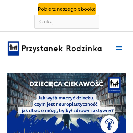
Szukaj
Przejdź
Pobierz naszego ebooka
do
treści
Głó
men