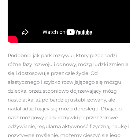
Podobnie jak park rozrywki, który przechodzi
różne fazy rozwoju i odnowy, mózg ludzki zmienia
się i dostosowuje przez całe życie. Od
elastycznego i szybko rozwijającego się mózgu
dziecka, przez stopniowo dojrzewający mózg
nastolatka, aż po bardziej ustabilizowany, ale
nadal adaptujący się mózg dorosłego. Dbając o
nasz mózgowy park rozrywki poprzez zdrowe
odżywianie, regularną aktywność fizyczną, naukę i
pozytywne myślenie, możemy cieszyć się jego