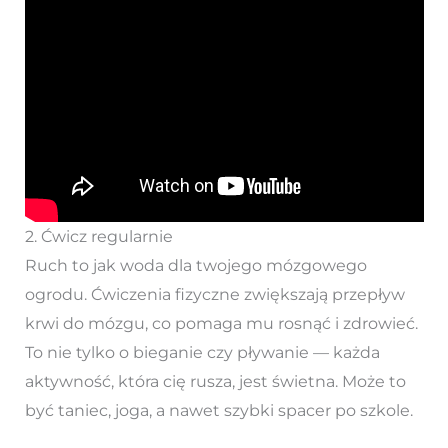
2. Ćwicz regularnie
Ruch to jak woda dla twojego mózgowego
ogrodu. Ćwiczenia fizyczne zwiększają przepływ
krwi do mózgu, co pomaga mu rosnąć i zdrowieć.
To nie tylko o bieganie czy pływanie — każda
aktywność, która cię rusza, jest świetna. Może to
być taniec, joga, a nawet szybki spacer po szkole.