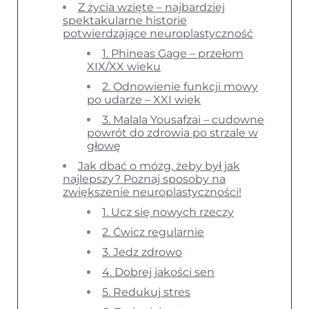
Z życia wzięte – najbardziej
spektakularne historie
potwierdzające neuroplastyczność
1. Phineas Gage – przełom
XIX/XX wieku
2. Odnowienie funkcji mowy
po udarze – XXI wiek
3. Malala Yousafzai – cudowne
powrót do zdrowia po strzale w
głowę
Jak dbać o mózg, żeby był jak
najlepszy? Poznaj sposoby na
zwiększenie neuroplastyczności!
1. Ucz się nowych rzeczy
2. Ćwicz regularnie
3. Jedz zdrowo
4. Dobrej jakości sen
5. Redukuj stres