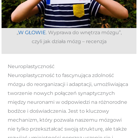
„
W GŁOWIE
. Wyprawa do wnętrza mózgu”,
czyli jak działa mózg – recenzja
Neuroplastyczność
Neuroplastyczność to fascynująca zdolność
mózgu do reorganizacji i adaptacji, umożliwiająca
tworzenie nowych połączeń synaptycznych
między neuronami w odpowiedzi na różnorodne
bodźce i doświadczenia. Jest to kluczowy
mechanizm, który pozwala naszemu mózgowi
nie tylko przekształcać swoją strukturę, ale także
rozwijać umiejętności poprzez uczenie się i