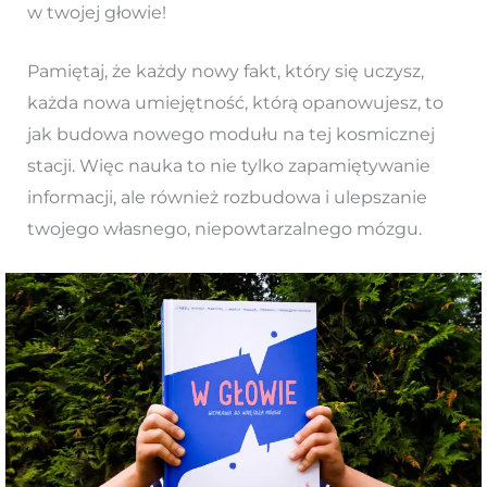
w twojej głowie!
Pamiętaj, że każdy nowy fakt, który się uczysz,
każda nowa umiejętność, którą opanowujesz, to
jak budowa nowego modułu na tej kosmicznej
stacji. Więc nauka to nie tylko zapamiętywanie
informacji, ale również rozbudowa i ulepszanie
twojego własnego, niepowtarzalnego mózgu.