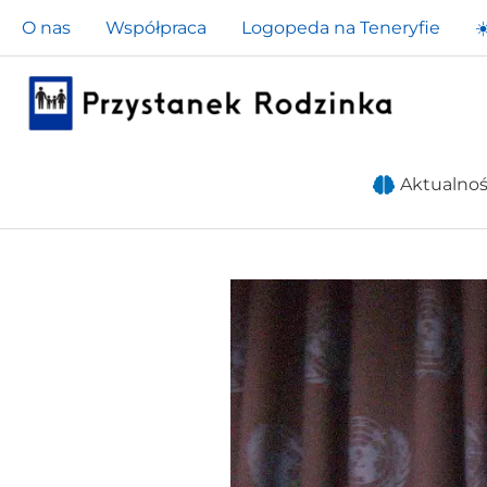
Przejdź
O nas
Współpraca
Logopeda na Teneryfie
☀
do
treści
Aktualnoś