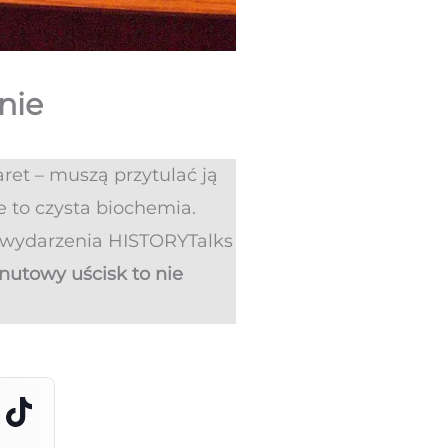
nie
aret – muszą przytulać ją
e to czysta biochemia.
 wydarzenia HISTORYTalks
utowy uścisk to nie