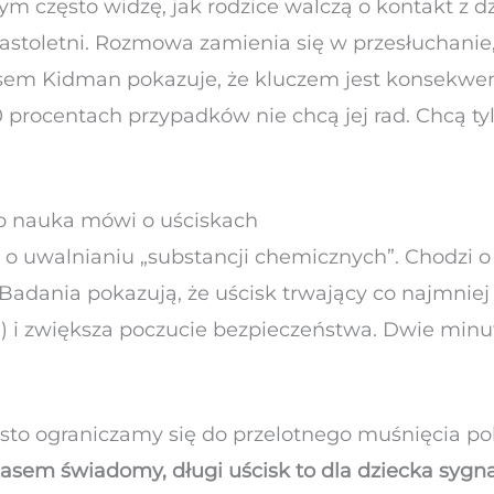
m często widzę, jak rodzice walczą o kontakt z d
stoletni. Rozmowa zamienia się w przesłuchanie, 
em Kidman pokazuje, że kluczem jest konsekwenc
90 procentach przypadków nie chcą jej rad. Chcą ty
o nauka mówi o uściskach
o uwalnianiu „substancji chemicznych”. Chodzi 
adania pokazują, że uścisk trwający co najmnie
) i zwiększa poczucie bezpieczeństwa. Dwie minu
to ograniczamy się do przelotnego muśnięcia pol
sem świadomy, długi uścisk to dla dziecka sygnał