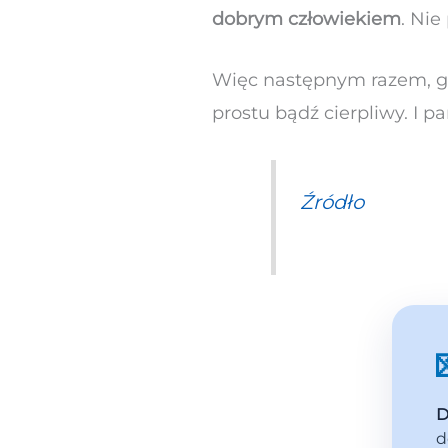
dobrym człowiekiem
. Nie
Więc następnym razem, gdy
prostu bądź cierpliwy. I p
Źródło
D
d