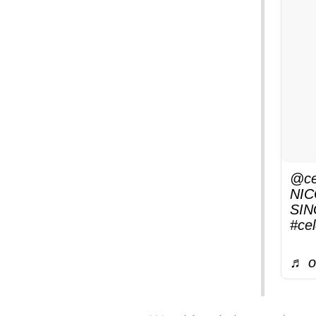
@ce
NIC
SIN
#ce
♬ or