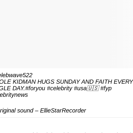
lebwave522
OLE KIDMAN HUGS SUNDAY AND FAITH EVER
GLE DAY.
#foryou
#celebrity
#usa🇺🇸
#fyp
lebritynews
iginal sound – EllieStarRecorder