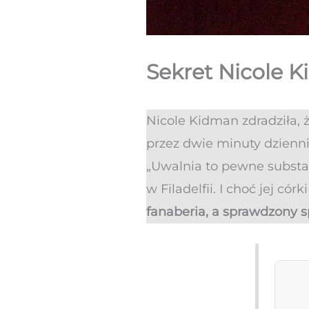
Sekret Nicole K
Nicole Kidman zdradziła, ż
przez dwie minuty dzienni
„Uwalnia to pewne subst
w Filadelfii. I choć jej cór
fanaberia, a sprawdzony 