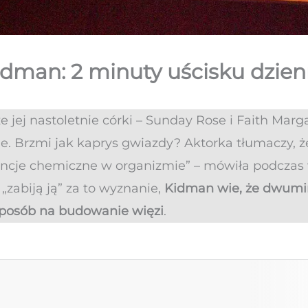
idman: 2 minuty uścisku dzien
e jej nastoletnie córki – Sunday Rose i Faith Marg
e. Brzmi jak kaprys gwiazdy? Aktorka tłumaczy, ż
ancje chemiczne w organizmie” – mówiła podczas
ki „zabiją ją” za to wyznanie,
Kidman wie, że dwumin
sposób na budowanie więzi
.