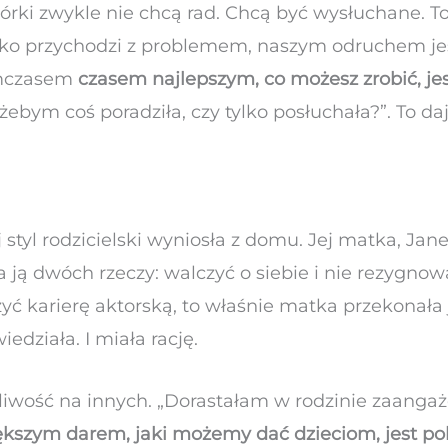
córki zwykle nie chcą rad. Chcą być wysłuchane. To
cko przychodzi z problemem, naszym odruchem j
ymczasem
czasem najlepszym, co możesz zrobić, jes
, żebym coś poradziła, czy tylko posłuchała?”. To d
 styl rodzicielski wyniosła z domu. Jej matka, Ja
a ją dwóch rzeczy: walczyć o siebie i nie rezygno
ć karierę aktorską, to właśnie matka przekonała ją
edziała. I miała rację.
liwość na innych. „Dorastałam w rodzinie zaang
kszym darem, jaki możemy dać dzieciom, jest pok