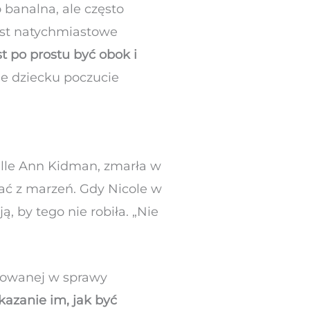
 banalna, ale często
est natychmiastowe
t po prostu być obok i
aje dziecku poczucie
nelle Ann Kidman, zmarła w
wać z marzeń. Gdy Nicole w
, by tego nie robiła. „Nie
ażowanej w sprawy
azanie im, jak być