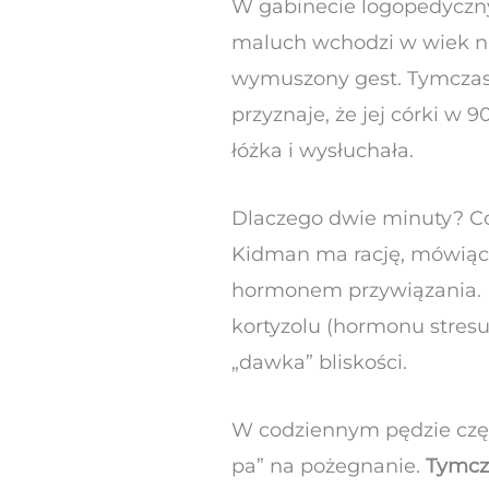
W gabinecie logopedyczny
maluch wchodzi w wiek na
wymuszony gest. Tymczas
przyznaje, że jej córki w 
łóżka i wysłuchała.
Dlaczego dwie minuty? C
Kidman ma rację, mówiąc 
hormonem przywiązania. B
kortyzolu (hormonu stresu
„dawka” bliskości.
W codziennym pędzie częs
pa” na pożegnanie.
Tymcza