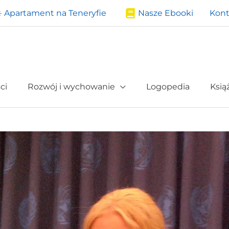
️ Apartament na Teneryfie
Nasze Ebooki
Kont
ci
Rozwój i wychowanie
Logopedia
Ksią