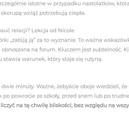
szczególnie istotne w przypadku nastolatków, któ
 skorupą wciąż potrzebują ciepła.
psuć relacji? Lekcja od Nicole
córki „zabiją ją” za to wyznanie. To ważna wskazówk
ła obnoszona na forum. Kluczem jest subtelność. K
 stawia warunek, który staje się rutyną.
 dwie minuty. Ważne, żebyście oboje wiedzieli, ż
k po powrocie ze szkoły, przed snem lub po trudn
liczyć na tę chwilę bliskości, bez względu na wsz