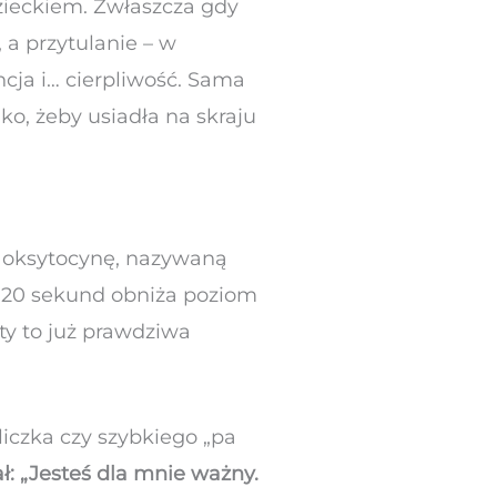
zieckiem. Zwłaszcza gdy
a przytulanie – w
ja i… cierpliwość. Sama
lko, żeby usiadła na skraju
o oksytocynę, nazywaną
j 20 sekund obniża poziom
ty to już prawdziwa
iczka czy szybkiego „pa
: „Jesteś dla mnie ważny.