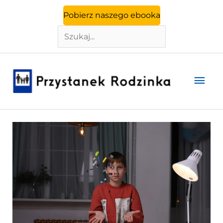
Szukaj
Przejdź
Pobierz naszego ebooka
do
treści
Głó
men