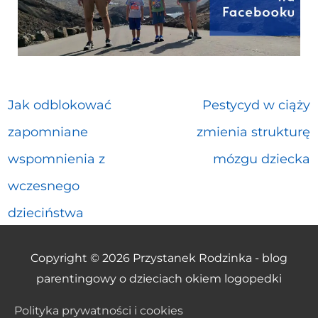
Jak odblokować
Pestycyd w ciąży
zapomniane
zmienia strukturę
wspomnienia z
mózgu dziecka
wczesnego
dzieciństwa
Copyright © 2026
Przystanek Rodzinka - blog
parentingowy o dzieciach okiem logopedki
Polityka prywatności i cookies