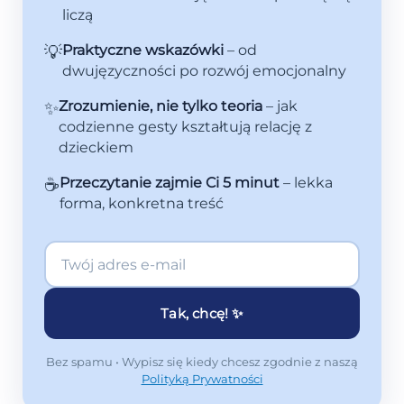
liczą
💡
Praktyczne wskazówki
– od
dwujęzyczności po rozwój emocjonalny
✨
Zrozumienie, nie tylko teoria
– jak
codzienne gesty kształtują relację z
dzieckiem
☕
Przeczytanie zajmie Ci 5 minut
– lekka
forma, konkretna treść
Tak, chcę! ✨
Bez spamu • Wypisz się kiedy chcesz zgodnie z naszą
Polityką Prywatności