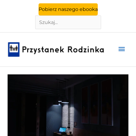
Szukaj
Przejdź
Pobierz naszego ebooka
do
treści
Głó
men