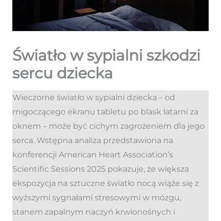
Światło w sypialni szkodzi
sercu dziecka
Wieczorne światło w sypialni dziecka – od
migoczącego ekranu tabletu po blask latarni za
oknem – może być cichym zagrożeniem dla jego
serca. Wstępna analiza przedstawiona na
konferencji American Heart Association’s
Scientific Sessions 2025 pokazuje, że większa
ekspozycja na sztuczne światło nocą wiąże się z
wyższymi sygnałami stresowymi w mózgu,
stanem zapalnym naczyń krwionośnych i