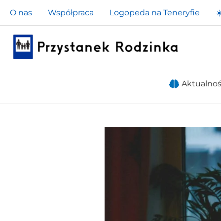
Przejdź
O nas
Współpraca
Logopeda na Teneryfie
☀
do
treści
Aktualnoś