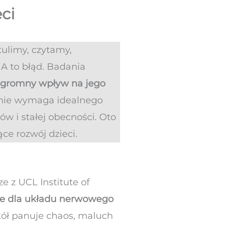
ci
tulimy, czytamy,
 A to błąd. Badania
a ogromny wpływ na jego
e nie wymaga idealnego
 i stałej obecności. Oto
ce rozwój dzieci.
ze z UCL Institute of
owe dla układu nerwowego
kół panuje chaos, maluch