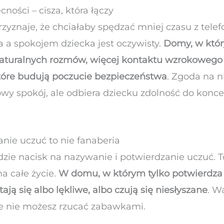
ności – cisza, która łączy
zyznaje, że chciałaby spędzać mniej czasu z tele
 a spokojem dziecka jest oczywisty.
Domy, w któr
naturalnych rozmów, więcej kontaktu wzrokowego 
które budują poczucie bezpieczeństwa
. Zgoda na n
y spokój, ale odbiera dziecku zdolność do konce
anie uczuć to nie fanaberia
e nacisk na nazywanie i potwierdzanie uczuć. To
a całe życie.
W domu, w którym tylko potwierdza s
stają się albo lękliwe, albo czują się niesłyszane
. W
ale nie możesz rzucać zabawkami.