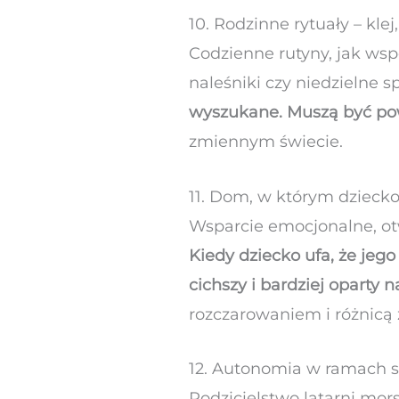
10. Rodzinne rytuały – klej,
Codzienne rutyny, jak wspó
naleśniki czy niedzielne s
wyszukane. Muszą być po
zmiennym świecie.
11. Dom, w którym dzieck
Wsparcie emocjonalne, o
Kiedy dziecko ufa, że jeg
cichszy i bardziej oparty 
rozczarowaniem i różnicą 
12. Autonomia w ramach st
Rodzicielstwo latarni mors