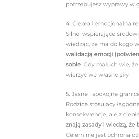
potrzebujesz wyprawy w g
4. Ciepło i emocjonalna 
Silne, wspierające środo
wiedząc, że ma do kogo wr
walidacją emocji (potwier
sobie
. Gdy maluch wie, że
wierzyć we własne siły.
5. Jasne i spokojne granic
Rodzice stosujący łagodne
konsekwencje, ale z ciepł
znają zasady i wiedzą, ż
Celem nie jest ochrona dzi