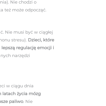
ia). Nie chodzi o
cka też może odpocząć.
ć. Nie musi być w ciągłej
rmonu stresu).
Dzieci, które
 lepszą regulację emocji i
anych narzędzi
ieci w ciągu dnia
 latach życia mózg
psze paliwo
. Nie