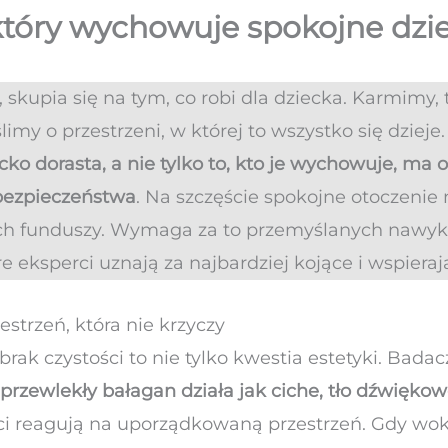
który wychowuje spokojne dzie
 skupia się na tym, co robi dla dziecka. Karmimy, 
my o przestrzeni, w której to wszystko się dzieje.
cko dorasta, a nie tylko to, kto je wychowuje, m
 bezpieczeństwa
. Na szczęście spokojne otoczeni
h funduszy. Wymaga za to przemyślanych nawyków
 eksperci uznają za najbardziej kojące i wspierają
strzeń, która nie krzyczy
brak czystości to nie tylko kwestia estetyki. Badac
e
przewlekły bałagan działa jak ciche, tło dźwięk
ci reagują na uporządkowaną przestrzeń. Gdy wo