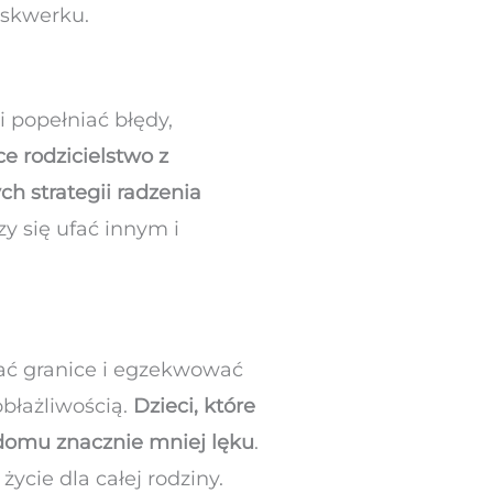
 skwerku.
 popełniać błędy,
e rodzicielstwo z
h strategii radzenia
y się ufać innym i
mać granice i egzekwować
błażliwością.
Dzieci, które
 domu znacznie mniej lęku
.
ycie dla całej rodziny.