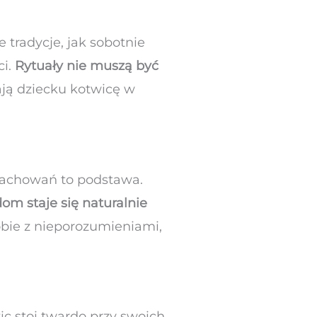
 tradycje, jak sobotnie
ci.
Rytuały nie muszą być
ają dziecku kotwicę w
zachowań to podstawa.
om staje się naturalnie
obie z nieporozumieniami,
ic stoi twardo przy swoich