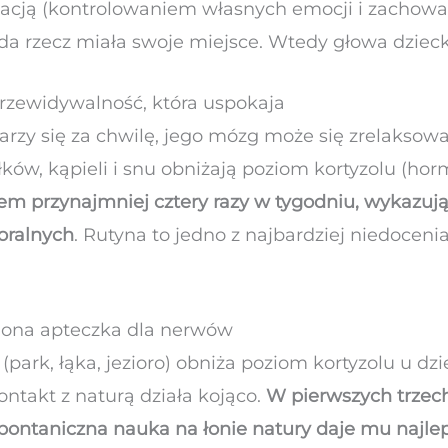
acją (kontrolowaniem własnych emocji i zachowan
każda rzecz miała swoje miejsce. Wtedy głowa dzie
i przewidywalność, która uspokaja
arzy się za chwilę, jego mózg może się zrelaksowa
łków, kąpieli i snu obniżają poziom kortyzolu (ho
nem przynajmniej cztery razy w tygodniu, wykazują
oralnych
. Rutyna to jedno z najbardziej niedoceni
elona apteczka dla nerwów
 (park, łąka, jezioro) obniża poziom kortyzolu u dz
ontakt z naturą działa kojąco.
W pierwszych trzech
a spontaniczna nauka na łonie natury daje mu najle