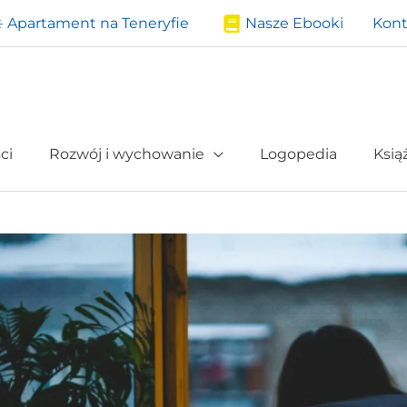
️ Apartament na Teneryfie
Nasze Ebooki
Kont
ci
Rozwój i wychowanie
Logopedia
Ksią