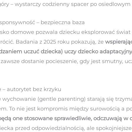
óry – wystarczy codzienny spacer po osiedlowym
responsywność – bezpieczna baza
wisko domowe pozwala dziecku eksplorować świat i
ócić. Badania z 2025 roku pokazują, że
wspierając
dzaniem uczuć dziecka) uczy dziecko adaptacyjnyc
 zawsze dostanie pocieszenie, gdy jest smutny, ucz
e – autorytet bez krzyku
 wychowanie (gentle parenting) starają się trzy
em. To nie jest kompromis między surowością a po
e będą one stosowane sprawiedliwie, odczuwają w
ecka przed odpowiedzialnością, ale spokojniejsze ż