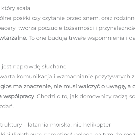
 który scala
lne posiłki czy czytanie przed snem, oraz rodzinne
pacery, tworzą poczucie tożsamości i przynależnoś
wtarzalne
. To one budują trwałe wspomnienia i d
o jest naprawdę słuchane
twarta komunikacja i wzmacnianie pozytywnych 
o głos ma znaczenie, nie musi walczyć o uwagę, a d
na współpracy
. Chodzi o to, jak domownicy radzą s
zdań.
ruktury – latarnia morska, nie helikopter
kiej (lighthouse parenting) polega na tym, że rodz