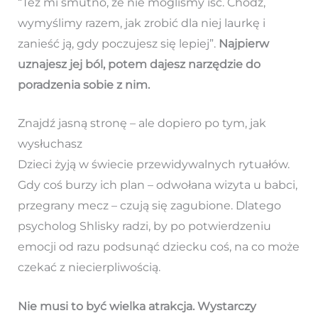
“Też mi smutno, że nie mogliśmy iść. Chodź,
wymyślimy razem, jak zrobić dla niej laurkę i
zanieść ją, gdy poczujesz się lepiej”.
Najpierw
uznajesz jej ból, potem dajesz narzędzie do
poradzenia sobie z nim.
Znajdź jasną stronę – ale dopiero po tym, jak
wysłuchasz
Dzieci żyją w świecie przewidywalnych rytuałów.
Gdy coś burzy ich plan – odwołana wizyta u babci,
przegrany mecz – czują się zagubione. Dlatego
psycholog Shlisky radzi, by po potwierdzeniu
emocji od razu podsunąć dziecku coś, na co może
czekać z niecierpliwością.
Nie musi to być wielka atrakcja. Wystarczy