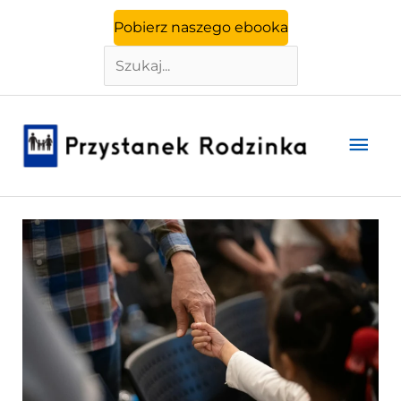
Szukaj
Przejdź
Pobierz naszego ebooka
do
treści
Głó
men