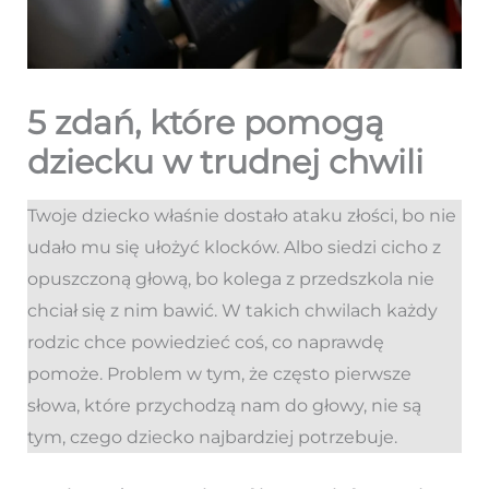
5 zdań, które pomogą
dziecku w trudnej chwili
Twoje dziecko właśnie dostało ataku złości, bo nie
udało mu się ułożyć klocków. Albo siedzi cicho z
opuszczoną głową, bo kolega z przedszkola nie
chciał się z nim bawić. W takich chwilach każdy
rodzic chce powiedzieć coś, co naprawdę
pomoże. Problem w tym, że często pierwsze
słowa, które przychodzą nam do głowy, nie są
tym, czego dziecko najbardziej potrzebuje.