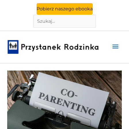
Szukaj
Przejdź
Pobierz naszego ebooka
do
treści
Głó
men