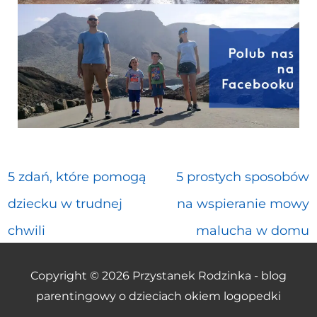
5 zdań, które pomogą
5 prostych sposobów
dziecku w trudnej
na wspieranie mowy
chwili
malucha w domu
Copyright © 2026
Przystanek Rodzinka - blog
parentingowy o dzieciach okiem logopedki