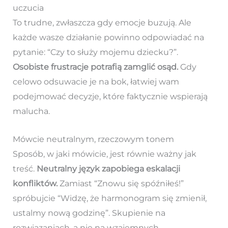
uczucia
To trudne, zwłaszcza gdy emocje buzują. Ale
każde wasze działanie powinno odpowiadać na
pytanie: “Czy to służy mojemu dziecku?”.
Osobiste frustracje potrafią zamglić osąd.
Gdy
celowo odsuwacie je na bok, łatwiej wam
podejmować decyzje, które faktycznie wspierają
malucha.
Mówcie neutralnym, rzeczowym tonem
Sposób, w jaki mówicie, jest równie ważny jak
treść.
Neutralny język zapobiega eskalacji
konfliktów.
Zamiast “Znowu się spóźniłeś!”
spróbujcie “Widzę, że harmonogram się zmienił,
ustalmy nową godzinę”. Skupienie na
rozwiązaniach, a nie na wzajemnych