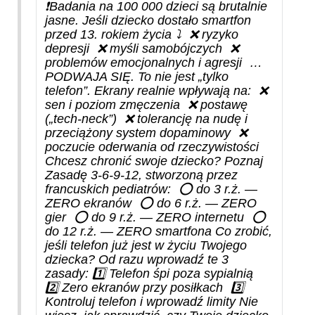
❗Badania na 100 000 dzieci są brutalnie
jasne. Jeśli dziecko dostało smartfon
przed 13. rokiem życia ⤵️ ❌ ryzyko
depresji ❌ myśli samobójczych ❌
problemów emocjonalnych i agresji …
PODWAJA SIĘ. To nie jest „tylko
telefon”. Ekrany realnie wpływają na: ❌
sen i poziom zmęczenia ❌ postawę
(„tech-neck”) ❌ tolerancję na nudę i
przeciążony system dopaminowy ❌
poczucie oderwania od rzeczywistości
Chcesz chronić swoje dziecko? Poznaj
Zasadę 3-6-9-12, stworzoną przez
francuskich pediatrów: ⭕ do 3 r.ż. —
ZERO ekranów ⭕ do 6 r.ż. — ZERO
gier ⭕ do 9 r.ż. — ZERO internetu ⭕
do 12 r.ż. — ZERO smartfona Co zrobić,
jeśli telefon już jest w życiu Twojego
dziecka? Od razu wprowadź te 3
zasady: 1️⃣ Telefon śpi poza sypialnią
2️⃣ Zero ekranów przy posiłkach 3️⃣
Kontroluj telefon i wprowadź limity Nie