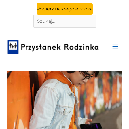
Szukaj
Przejdź
Pobierz naszego ebooka
do
treści
Głó
men