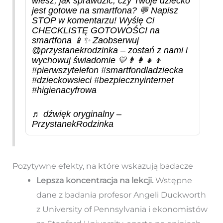
wiesz, jak sprawdzić, czy Twoje dziecko
jest gotowe na smartfona? 💬 Napisz
STOP w komentarzu! Wyślę Ci
CHECKLISTĘ GOTOWOŚCI na
smartfona 📱✨ Zaobserwuj
@przystanekrodzinka – zostań z nami i
wychowuj świadomie 💛👨‍👩‍👧‍👦
#pierwszytelefon
#smartfondladziecka
#dzieckowsieci
#bezpiecznyinternet
#higienacyfrowa
♬ dźwięk oryginalny –
PrzystanekRodzinka
Pozytywne efekty, na które wskazują badacze
Lepsza koncentracja na lekcji.
Wstępne
dane z badania profesor Angeli Duckworth
z University of Pennsylvania i ekonomistów