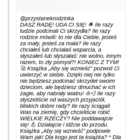
@przystanekrodzinka
DASZ RADĘ! UDA CI SIĘ! 🌟 Ile razy
ludzie podcinali Ci skrzydła? Ile razy
rodzice mówili: to nie dla Ciebie, jesteś
za mały, jesteś za mała? Ile razy
chciałeś lub chciałaś wsparcia, a
słyszałeś lub słyszałaś: nie wolno, innym
razem, to zły pomysł?! KONIEC Z TYM!
🚀 Książka „Aby się wznieść” pozwoli Ci
uwierzyć w siebie. Dzięki niej nie tylko
nie będziesz podcinać skrzydeł swoim
dzieciom, ale będziesz dmuchać w ich
żagle, aby nabrały wiatru! ⛵️💨 Ile razy
słyszeliście od waszych przyjaciół,
bliskich dobre rady? Ile razy ściągali
Was na ziemię, gdy chcieliście robić
WIELKIE RZECZY? Nie poddawajcie
się! 💪 Działajcie i idźcie do przodu.
Książka „Aby się wznieść” podpowie
Wam jak! Dla kogo jest ta książka? * Dla