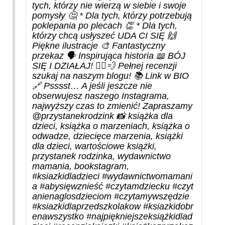
tych, którzy nie wierzą w siebie i swoje
pomysły 🤔 * Dla tych, którzy potrzebują
poklepania po plecach 👏 * Dla tych,
którzy chcą usłyszeć UDA CI SIĘ 🙌
Piękne ilustracje 🎨 Fantastyczny
przekaz 🗣️ Inspirująca historia 📖 BÓJ
SIĘ I DZIAŁAJ! 🏃‍♂️💨 Pełnej recenzji
szukaj na naszym blogu! 📚 Link w BIO
🔗 Psssst… A jeśli jeszcze nie
obserwujesz naszego Instagrama,
najwyższy czas to zmienić! Zapraszamy
@przystanekrodzink 📸 książka dla
dzieci, książka o marzeniach, książka o
odwadze, dziecięce marzenia, książki
dla dzieci, wartościowe książki,
przystanek rodzinka, wydawnictwo
mamania, bookstagram,
#ksiazkidladzieci
#wydawnictwomamani
a
#abysięwznieść
#czytamdziecku
#czyt
anienaglosdzieciom
#czytamywszędzie
#ksiazkidlaprzedszkolakow
#ksiazkidobr
enawszystko
#najpiękniejszeksiążkidlad