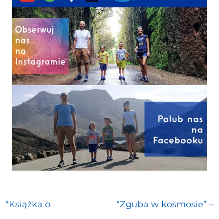
“Książka o
“Zguba w kosmosie” –