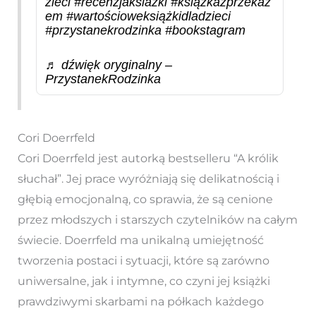
zieci
#recenzjaksiazki
#książkazprzekaz
em
#wartościoweksiążkidladzieci
#przystanekrodzinka
#bookstagram
♬ dźwięk oryginalny –
PrzystanekRodzinka
Cori Doerrfeld
Cori Doerrfeld jest autorką bestselleru “A królik
słuchał”. Jej prace wyróżniają się delikatnością i
głębią emocjonalną, co sprawia, że są cenione
przez młodszych i starszych czytelników na całym
świecie. Doerrfeld ma unikalną umiejętność
tworzenia postaci i sytuacji, które są zarówno
uniwersalne, jak i intymne, co czyni jej książki
prawdziwymi skarbami na półkach każdego