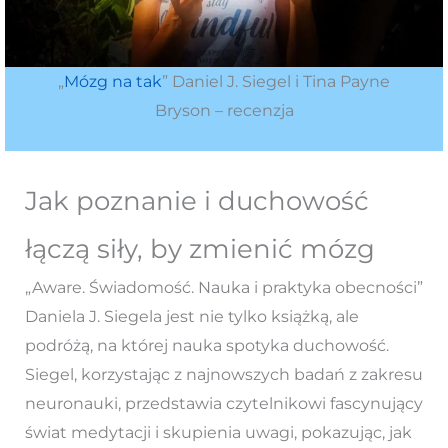
„
Mózg na tak
” Daniel J. Siegel i Tina Payne
Bryson – recenzja
Jak poznanie i duchowość
łączą siły, by zmienić mózg
„Aware. Świadomość. Nauka i praktyka obecności”
Daniela J. Siegela jest nie tylko książką, ale
podróżą, na której nauka spotyka duchowość.
Siegel, korzystając z najnowszych badań z zakresu
neuronauki, przedstawia czytelnikowi fascynujący
świat medytacji i skupienia uwagi, pokazując, jak