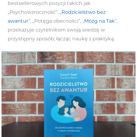
bestsellerowych pozycji takich jak
„Psychowzroczność”, „
Rodzicielstwo bez
awantur
”, „Potęga obecności”, „
Mózg na Tak
”,
przekazuje czytelnikom swoją wiedzę w
przystępny sposób, łącząc naukę z praktyką.