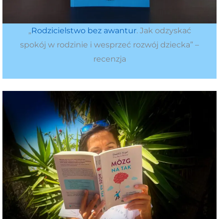
„
Rodzicielstwo bez awantur
. Jak odzyskać
spokój w rodzinie i wesprzeć rozwój dziecka” –
recenzja