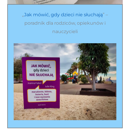
„
Jak mówić, gdy dzieci nie słuchają
” –
poradnik dla rodziców, opiekunów i
nauczycieli