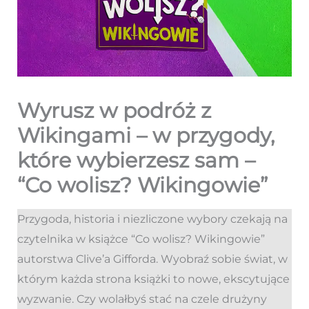
Wyrusz w podróż z
Wikingami – w przygody,
które wybierzesz sam –
“Co wolisz? Wikingowie”
Przygoda, historia i niezliczone wybory czekają na
czytelnika w książce “Co wolisz? Wikingowie”
autorstwa Clive’a Gifforda. Wyobraź sobie świat, w
którym każda strona książki to nowe, ekscytujące
wyzwanie. Czy wolałbyś stać na czele drużyny