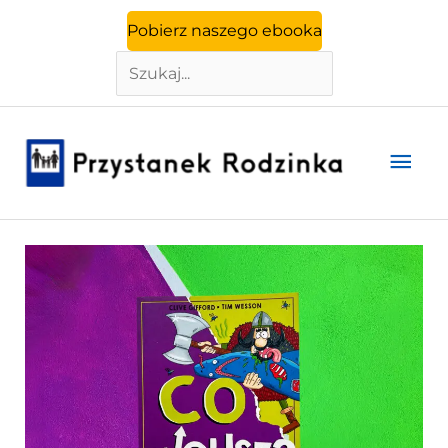
Szukaj
Przejdź
Pobierz naszego ebooka
do
treści
Głó
men