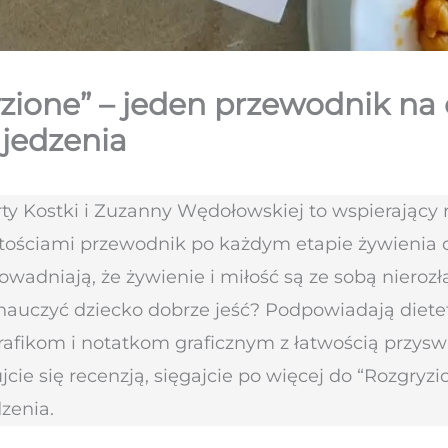
zione” – jeden przewodnik na 
jedzenia
ty Kostki i Zuzanny Wędołowskiej to wspierający 
ściami przewodnik po każdym etapie żywienia dz
owadniają, że żywienie i miłość są ze sobą nierozł
 nauczyć dziecko dobrze jeść? Podpowiadają dietet
grafikom i notatkom graficznym z łatwością przysw
ie się recenzją, sięgajcie po więcej do “Rozgryzion
dzenia.