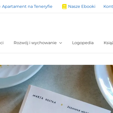
️ Apartament na Teneryfie
Nasze Ebooki
Kont
ci
Rozwój i wychowanie
Logopedia
Ksią