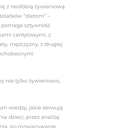
ię z neofobią żywieniową
tolatków “dietom” –
ie pomaga sztywność
kami centylowymi, z
ty, mężczyzny, z drugiej
zechobecnymi
wy nie tylko żywieniowo,
um wiedzy, jakie serwują
a dzieci, przez analizę
enia, po rozwiązywanie