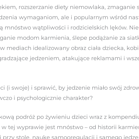
iem, rozszerzanie diety niemowlaka, zmaganie s
adzenia wymaganiom, ale i popularnym wśród nas
zą mnóstwo wątpliwości i rodzicielskich lęków. N
eganie modom karmienia, ślepe podążanie za siat
 mediach idealizowany obraz ciała dziecka, kobie
gradzające jedzeniem, atakujące reklamami i ws
ci (i swoje) i sprawić, by jedzenie miało swój zdro
wczo i psychologicznie charakter?
tkową podróż po żywieniu dzieci wraz z kompendi
w tej wyprawie jest mnóstwo – od historii karmieni
ji przy stole, naukę samooregulacji i samego jedz