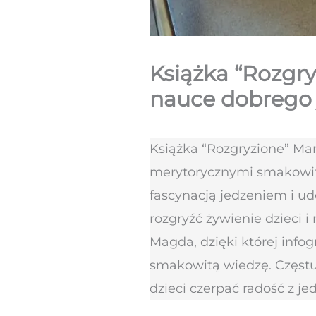
Książka “Rozgry
nauce dobrego 
Książka “Rozgryzione” Mar
merytorycznymi smakowito
fascynacją jedzeniem i ud
rozgryźć żywienie dzieci i
Magda, dzięki której info
smakowitą wiedzę. Częstujc
dzieci czerpać radość z je