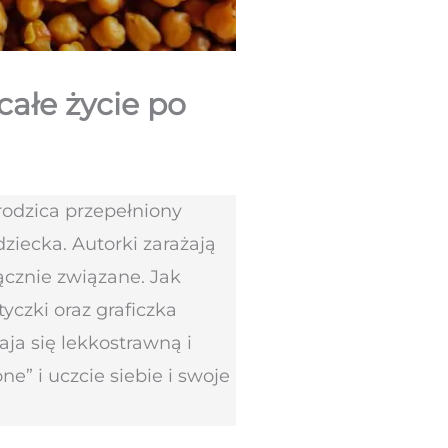
całe życie po
rodzica przepełniony
iecka. Autorki zarażają
ącznie związane. Jak
yczki oraz graficzka
aja się lekkostrawną i
e” i uczcie siebie i swoje