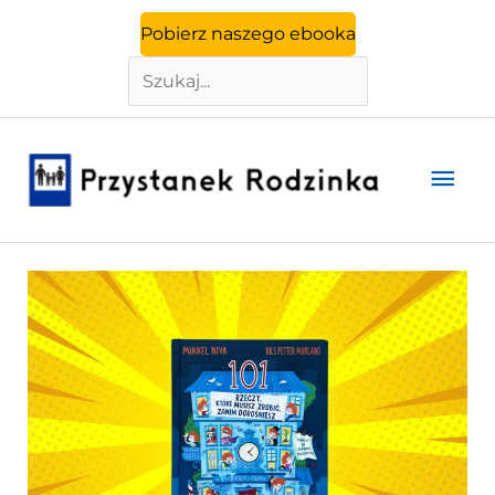
Szukaj
Przejdź
Pobierz naszego ebooka
do
treści
Głó
men