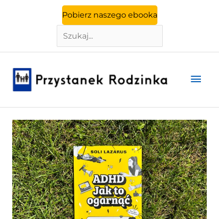
Szukaj
Przejdź
Pobierz naszego ebooka
do
treści
Głó
men