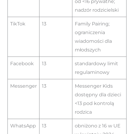
od <16 prywatne;
nadzór rodzicielski
TikTok
13
Family Pairing;
ograniczenia
wiadomości dla
młodszych
Facebook
13
standardowy limit
regulaminowy
Messenger
13
Messenger Kids
dostępny dla dzieci
<13 pod kontrolą
rodzica
WhatsApp
13
obniżono z 16 w UE