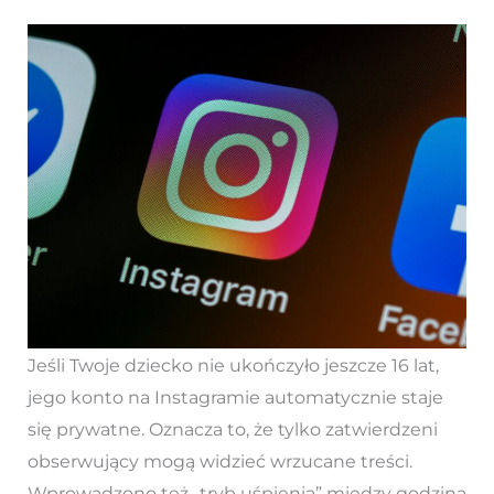
Jeśli Twoje dziecko nie ukończyło jeszcze 16 lat,
jego konto na Instagramie automatycznie staje
się prywatne. Oznacza to, że tylko zatwierdzeni
obserwujący mogą widzieć wrzucane treści.
Wprowadzono też „tryb uśpienia” między godziną