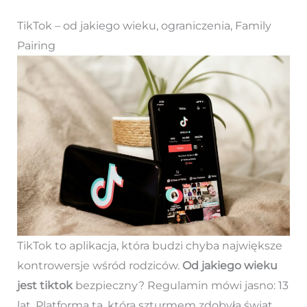
TikTok – od jakiego wieku, ograniczenia, Family
Pairing
TikTok to aplikacja, która budzi chyba największe
kontrowersje wśród rodziców.
Od jakiego wieku
jest tiktok
bezpieczny? Regulamin mówi jasno: 13
lat. Platforma ta, która szturmem zdobyła świat