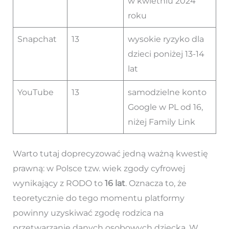
w kwietniu 2024
roku
Snapchat
13
wysokie ryzyko dla
dzieci poniżej 13-14
lat
YouTube
13
samodzielne konto
Google w PL od 16,
niżej Family Link
Warto tutaj doprecyzować jedną ważną kwestię
prawną: w Polsce tzw. wiek zgody cyfrowej
wynikający z RODO to
16 lat
. Oznacza to, że
teoretycznie do tego momentu platformy
powinny uzyskiwać zgodę rodzica na
przetwarzanie danych osobowych dziecka. W